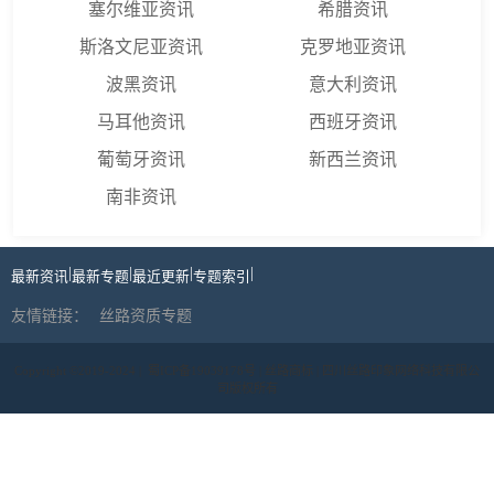
塞尔维亚资讯
希腊资讯
斯洛文尼亚资讯
克罗地亚资讯
波黑资讯
意大利资讯
马耳他资讯
西班牙资讯
葡萄牙资讯
新西兰资讯
南非资讯
|
|
|
|
最新资讯
最新专题
最近更新
专题索引
友情链接：
丝路资质专题
Copyright ©2019-2024 |
蜀ICP备19039178号
| 丝路商标 | 四川丝路印象网络科技有限公
司版权所有