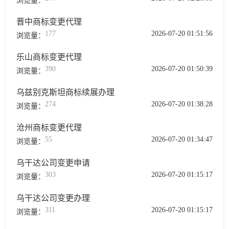
浏览量：
晋中商标变更代理
177
2026-07-20 01:51:56
浏览量：
乐山商标变更代理
390
2026-07-20 01:50:39
浏览量：
乌兹别克斯坦商标续展办理
274
2026-07-20 01:38:28
浏览量：
沧州商标变更代理
55
2026-07-20 01:34:47
浏览量：
乌干达公司变更申请
303
2026-07-20 01:15:17
浏览量：
乌干达公司变更办理
311
2026-07-20 01:15:17
浏览量：