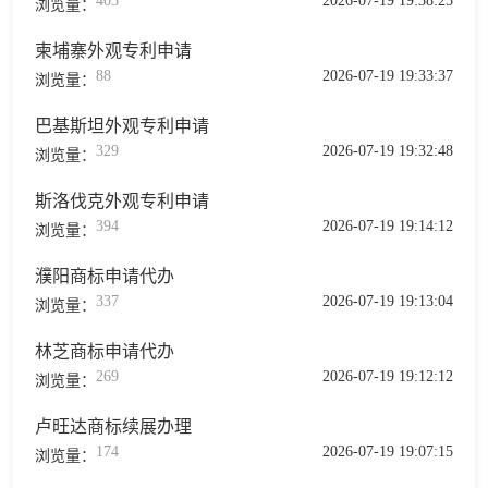
403
2026-07-19 19:38:25
浏览量：
柬埔寨外观专利申请
88
2026-07-19 19:33:37
浏览量：
巴基斯坦外观专利申请
329
2026-07-19 19:32:48
浏览量：
斯洛伐克外观专利申请
394
2026-07-19 19:14:12
浏览量：
濮阳商标申请代办
337
2026-07-19 19:13:04
浏览量：
林芝商标申请代办
269
2026-07-19 19:12:12
浏览量：
卢旺达商标续展办理
174
2026-07-19 19:07:15
浏览量：