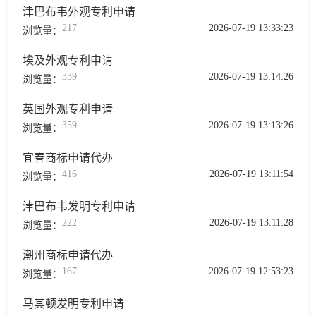
津巴布韦外观专利申请
217
2026-07-19 13:33:23
浏览量：
埃及外观专利申请
339
2026-07-19 13:14:26
浏览量：
英国外观专利申请
359
2026-07-19 13:13:26
浏览量：
宜春商标申请代办
416
2026-07-19 13:11:54
浏览量：
津巴布韦发明专利申请
222
2026-07-19 13:11:28
浏览量：
潮州商标申请代办
167
2026-07-19 12:53:23
浏览量：
马其顿发明专利申请