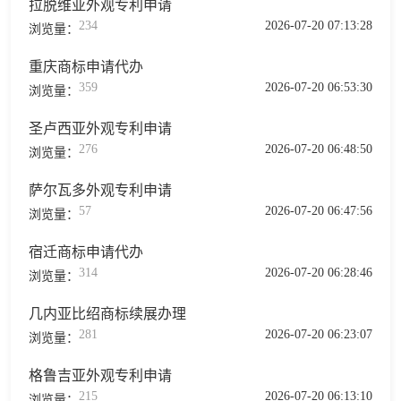
拉脱维亚外观专利申请
234
2026-07-20 07:13:28
浏览量：
重庆商标申请代办
359
2026-07-20 06:53:30
浏览量：
圣卢西亚外观专利申请
276
2026-07-20 06:48:50
浏览量：
萨尔瓦多外观专利申请
57
2026-07-20 06:47:56
浏览量：
宿迁商标申请代办
314
2026-07-20 06:28:46
浏览量：
几内亚比绍商标续展办理
281
2026-07-20 06:23:07
浏览量：
格鲁吉亚外观专利申请
215
2026-07-20 06:13:10
浏览量：