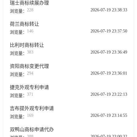
瑞士商标续展办理
228
2026-07-19 23:38:33
浏览量：
荷兰商标转让
146
2026-07-19 23:37:50
浏览量：
比利时商标转让
383
2026-07-19 23:36:49
浏览量：
资阳商标变更代理
294
2026-07-19 23:36:01
浏览量：
捷克外观专利申请
371
2026-07-19 23:22:13
浏览量：
吉布提外观专利申请
169
2026-07-19 23:14:55
浏览量：
双鸭山商标申请代办
388
2026-07-19 23:00:32