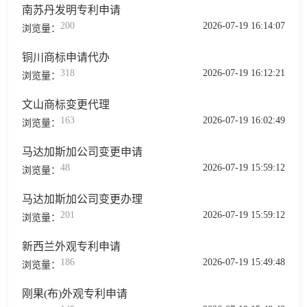
南苏丹发明专利申请
200
2026-07-19 16:14:07
浏览量：
铜川商标申请代办
318
2026-07-19 16:12:21
浏览量：
文山商标变更代理
163
2026-07-19 16:02:49
浏览量：
马达加斯加公司变更申请
48
2026-07-19 15:59:12
浏览量：
马达加斯加公司变更办理
201
2026-07-19 15:59:12
浏览量：
新西兰外观专利申请
186
2026-07-19 15:49:48
浏览量：
刚果(布)外观专利申请