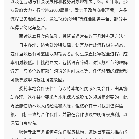
以及在劳动与社会发展部和税务局办理相关手续。近年来，沙
特政府大力推行“沙特2030愿景”，致力于改善商业环境，许多
流程已实现线上化，通过“投资沙特”等综合服务平台，部分手
续得以简化与整合。
面对这套复杂的体系，投资者通常有以下几种办理方法：
自主办理：适合对沙特法律、语言及行政流程极为熟悉，
或在当地已有可靠团队的投资者。优点是直接掌控全过程，成
本相对较低。但挑战巨大，包括语言障碍、对法规细节的理解
偏差、与多个政府部门沟通的时间成本等，任何环节的疏漏都
可能导致申请被延误或驳回。
委托本地合作伙伴：与沙特本地公民或公司合作，由其协
助办理。这在某些要求有本地保人或股东的领域是必要的。此
方法能借助本地人的经验和人脉，但核心在于寻找到值得信
赖、目标一致的合作伙伴，并需在合作协议中明确权责利，以
保障自身权益。
聘请专业商务咨询与法律服务机构：这是目前最为推荐的