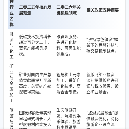
柱
行
二零二五年核心发
二零二六年关
相关政策支持摘要
业
展预测
键机遇领域
名
称
能
低碳技术投资增长
碳管理服务、
源
“沙特绿色倡议”框
超过百分之二十，
先进石化材
与
架下的巨额补贴与
蓝氢产能初具规
料、可再生能
化
碳交易机制试点。
模。
源集成。
工
矿
业
矿业对国内生产总
锂与稀土元素
新版《矿业投资
与
值贡献率提升至新
加工、采矿自
法》提供长期许可
金
高度，关键矿产勘
动化技术、高
证与税收优惠，设
属
探取得突破。
端合金制造。
立矿业基金。
加
工
旅
生态旅游开
国际游客数量实现
“旅游发展基金”提
游
发、沉浸式娱
里程碑式增长，大
供融资便利，简化
与
乐体验、旅游
型度假村陆续投入
旅游企业设立流
娱
数字营销平