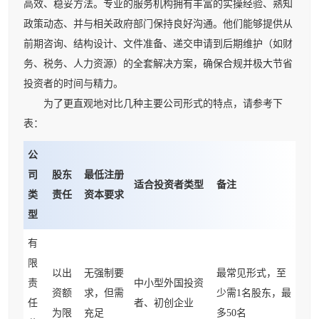
高效、稳妥方法。专业的服务机构拥有丰富的实操经验、熟知
政策动态、并与相关政府部门保持良好沟通。他们能够提供从
前期咨询、结构设计、文件准备、递交申请到后期维护（如财
务、税务、人力资源）的全套解决方案，确保合规并极大节省
投资者的时间与精力。
为了更直观地对比几种主要公司形式的特点，请参考下
表：
公
司
股东
最低注册
适合投资者类型
备注
类
责任
资本要求
型
有
限
以出
无强制要
最常见形式，至
责
中小型外国投资
资额
求，但需
少需1名股东，最
任
者、初创企业
为限
充足
多50名