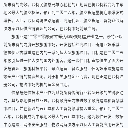
所未有的高效。沙特民航总局雄心勃勃的计划旨在将沙特转变为中东
地区最大的航空枢纽，预计到二零二六年，航空货运量将迎来爆发式
增长。因此，涉及跨境陆路运输、海运代理、航空货运、智能仓储解
决方案以及供应链管理的公司，在沙特市场前景广阔。
旅游业是“二零三零愿景”中最为耀眼的明星产业之一。沙特正以
前所未有的力度开放旅游市场，开发包括红海项目、奇迪亚娱乐城、
德拉伊耶古城重建在内的一系列超大型旅游项目。目标是在二零二五
年吸引超过一亿人次的国内外游客。这一宏伟目标直接催生了酒店开
发与管理、旅游科技平台、景点运营、餐饮服务、休闲娱乐设施建设
等全产业链的投资热潮。对于相关服务企业而言，现在正是在沙特注
册公司，抢占市场先机的黄金窗口期。
信息与通信技术产业作为赋能所有传统行业转型升级的关键驱动
力，其战略地位日益凸显。沙特政府全力推进数字政府建设和智慧城
市项目，并在新兴的云计算和人工智能领域投入重金。预计到二零二
六年，沙特将成为中东地区最大的云计算市场。这为软件开发、数据
中心建设、网络安全服务、物联网解决方案以及人工智能应用开发的