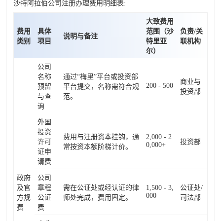
沙特阿拉伯公司注册办理费用明细表:
大致费用
费用
具体
范围（沙
负责/关
说明与备注
类别
项目
特里亚
联机构
尔）
公司
名称
通过“梅里”平台或投资部
商业与
200 - 500
预留
平台提交，名称需符合规
投资部
与查
范。
询
外国
投资
费用与注册资本挂钩，通
2,000 - 2
许可
投资部
0,000+
常按资本额阶梯计价。
证申
请费
政府
公司
及官
章程
需在公证处或经认证的律
1,500 - 3,
公证处/
000
方规
公证
师处完成，费用固定。
司法部
费
费