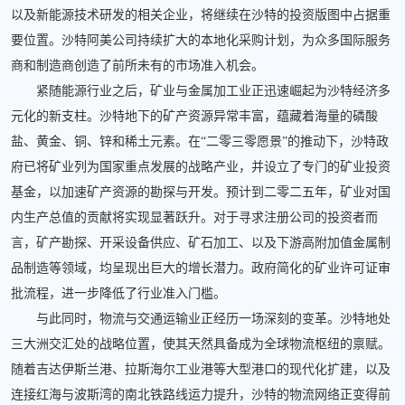
以及新能源技术研发的相关企业，将继续在沙特的投资版图中占据重
要位置。沙特阿美公司持续扩大的本地化采购计划，为众多国际服务
商和制造商创造了前所未有的市场准入机会。
紧随能源行业之后，矿业与金属加工业正迅速崛起为沙特经济多
元化的新支柱。沙特地下的矿产资源异常丰富，蕴藏着海量的磷酸
盐、黄金、铜、锌和稀土元素。在“二零三零愿景”的推动下，沙特政
府已将矿业列为国家重点发展的战略产业，并设立了专门的矿业投资
基金，以加速矿产资源的勘探与开发。预计到二零二五年，矿业对国
内生产总值的贡献将实现显著跃升。对于寻求注册公司的投资者而
言，矿产勘探、开采设备供应、矿石加工、以及下游高附加值金属制
品制造等领域，均呈现出巨大的增长潜力。政府简化的矿业许可证审
批流程，进一步降低了行业准入门槛。
与此同时，物流与交通运输业正经历一场深刻的变革。沙特地处
三大洲交汇处的战略位置，使其天然具备成为全球物流枢纽的禀赋。
随着吉达伊斯兰港、拉斯海尔工业港等大型港口的现代化扩建，以及
连接红海与波斯湾的南北铁路线运力提升，沙特的物流网络正变得前