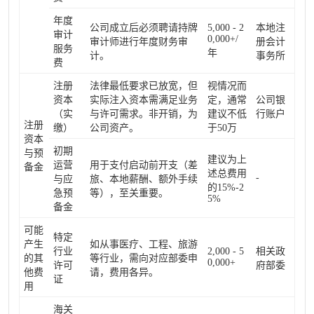
年度
公司成立后必须聘请持牌
5,000 - 2
本地注
审计
0,000+/
审计师进行年度财务审
册会计
服务
年
计。
事务所
费
注册
法律最低要求已放宽，但
视情况而
资本
实际注入资本需满足业务
定，通常
公司银
（实
与许可需求。非开销，为
建议不低
行账户
注册
缴）
公司资产。
于50万
资本
初期
与预
建议为上
运营
用于支付启动前开支（差
备金
述总费用
-
与应
旅、本地薪酬、额外手续
的15%-2
急预
等），至关重要。
5%
备金
可能
特定
产生
如从事医疗、工程、旅游
行业
2,000 - 5
相关政
的其
等行业，需向对应部委申
0,000+
许可
府部委
他费
请，费用各异。
证
用
海关