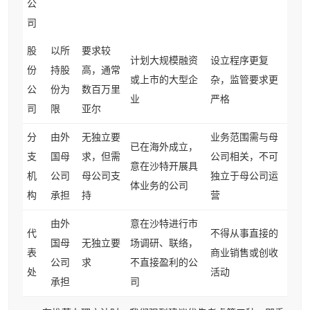
公
司
股
以所
要求较
计划大规模融资
设立程序更复
份
持股
高，通常
或上市的大型企
杂，监管要求更
公
份为
数百万里
业
严格
司
限
亚尔
分
由外
无独立要
业务范围需与母
已在海外成立，
支
国母
求，但需
公司相关，不可
意在沙特开展具
机
公司
母公司支
独立于母公司运
体业务的公司
构
承担
持
营
由外
意在沙特进行市
代
不得从事直接的
国母
无独立要
场调研、联络，
表
商业销售或创收
公司
求
不直接盈利的公
处
活动
承担
司