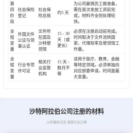
第
为公司雇佣员工做准备，
四
社会保险
社会保
需在首次发放工资前完
约5 天
阶
登记
险总局
成，材料齐全则处理较
段
快。
全
文件所
必须在注册启动前完成。
15 - 30
外国文件
程
在国及
时间取决于文件流转国
天（或
公证与领
变
沙特使
家、代理效率及使领馆工
更长）
事认证
量
领馆
作量。
全
适用于医疗、教育、金融
相关行
15 天 -
程
行业专项
等特定领域。必须单独向
业监管
数月不
变
许可证
对应部委申请，时间是最
机构
等
量
大变量。
沙特阿拉伯公司注册的材料
10年服务沉淀 成就行业口碑