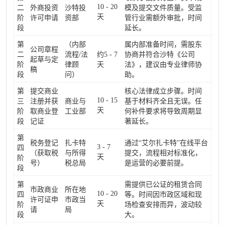
10 - 20
二
外商投资
沙特投
模及提交文件质量。受监
天
阶
许可申请
资部
管行业需额外审批，时间
段
延长。
第
（内部
属内部准备时间，需股东
公司章程
二
流程/法
约5 - 7
协商并符合沙特《公司
起草与定
阶
律顾
天
法》，建议由专业律师协
稿
段
问）
助。
第
提交商业
核心法律成立步骤。时间
10 - 15
三
注册并获
商业与
基于材料齐全且无误。任
天
阶
取商业登
工业部
何补件要求将导致周期显
段
记证
著延长。
第
税务登记
扎卡特
通过“艾尔扎卡特”在线平台
3 - 7
四
（获取税
与所得
提交，流程相对标准化，
天
阶
号）
税总局
是运营的必要前提。
段
第
需提供已公证的租赁合同
市政商业
所在地
10 - 20
四
等。时间因市政区域和现
许可证申
市政当
天
阶
场检查安排而异，波动较
请
局
段
大。