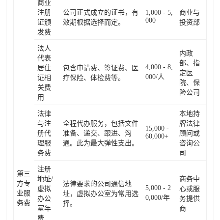
商业
注册
公司正式成立的证书，有
1,000 - 5,
商业与
000
证颁
效期根据选择而定。
投资部
发费
法人
内政
代表
部、指
4,000 - 8,
居住
包含申请费、签证费、医
定医
000/人
证相
疗保险、体检费等。
院、保
关费
险公司
用
法律
本地持
与注
全程代办服务，包括文件
牌法律
15,000 -
册代
准备、递交、跟进、沟
顾问或
60,000+
理服
通。此为最大弹性支出。
咨询公
务费
司
注册
第三
地址/
商务中
方专
法律要求的公司通信地
5,000 - 2
虚拟
心或服
业服
址，虚拟办公室为常用选
0,000/年
办公
务提供
务费
择。
室年
商
费