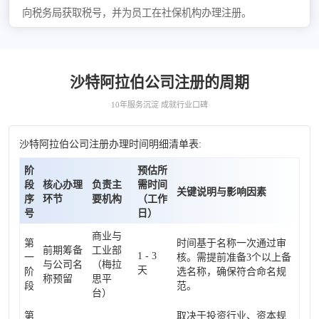
向税务局获取税号，并为员工在社保机构办理注册。
沙特阿拉伯公司注册的周期
10年服务沉淀 成就行业口碑
沙特阿拉伯公司注册办理时间明细清单表:
阶
预估所
段
核心办理
负责主
需时间
关键说明与影响因素
序
环节
要机构
（工作
号
日）
商业与
第
时间基于名称一次通过审
前期筹备
工业部
1 - 3
一
核。需提前准备3个以上备
与公司名
（梅拉
天
阶
选名称，确保符合命名规
称预留
思平
段
范。
台）
第
取决于投资行业、资本规