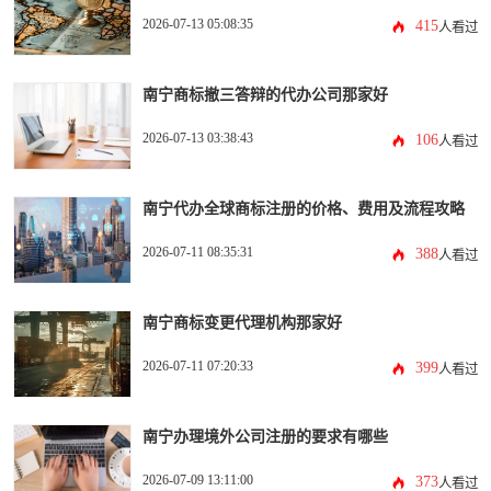
2026-07-13 05:08:35
415
人看过
南宁商标撤三答辩的代办公司那家好
2026-07-13 03:38:43
106
人看过
南宁代办全球商标注册的价格、费用及流程攻略
2026-07-11 08:35:31
388
人看过
南宁商标变更代理机构那家好
2026-07-11 07:20:33
399
人看过
南宁办理境外公司注册的要求有哪些
2026-07-09 13:11:00
373
人看过