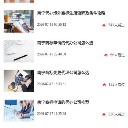
南宁代办境外商标注册流程及条件攻略
2026-07-18 06:50:12
341
人看过
南宁商标申请的代办公司怎么选
2026-07-17 22:40:38
66
人看过
南宁商标变更代理公司怎么选
2026-07-17 16:53:31
112
人看过
南宁商标申请的代办公司推荐
2026-07-17 11:25:28
220
人看过