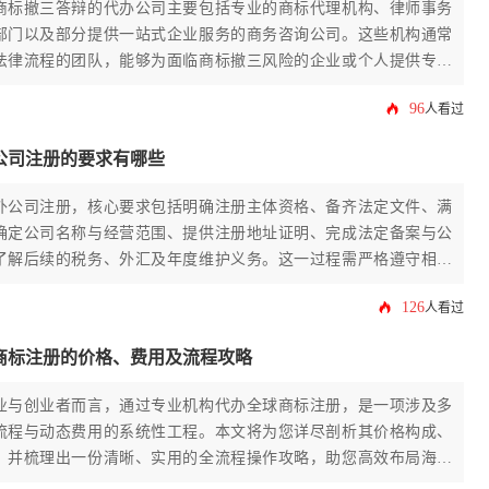
商标撤三答辩的代办公司主要包括专业的商标代理机构、律师事务
部门以及部分提供一站式企业服务的商务咨询公司。这些机构通常
法律流程的团队，能够为面临商标撤三风险的企业或个人提供专业
写、证据收集整理以及流程跟进服务，帮助客户有效应对商标局的
96
人看过
标权的稳定性。
公司注册的要求有哪些
外公司注册，核心要求包括明确注册主体资格、备齐法定文件、满
确定公司名称与经营范围、提供注册地址证明、完成法定备案与公
了解后续的税务、外汇及年度维护义务。这一过程需严格遵守相关
建议借助专业服务机构以确保合规高效。
126
人看过
商标注册的价格、费用及流程攻略
业与创业者而言，通过专业机构代办全球商标注册，是一项涉及多
流程与动态费用的系统性工程。本文将为您详尽剖析其价格构成、
，并梳理出一份清晰、实用的全流程操作攻略，助您高效布局海外