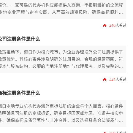
报价。一家可靠的代办机构应能提供从查询、申报到维护的全流程
本地商业环境与审查实践，从而高效规避风险，确保商标顺利确
246
人看过
公司注册条件是什么
政策推动下，海口作为核心城市，为企业办理境外公司注册提供了
政策优势。其核心条件涉及明确的注册目的、合规的经营范围、符
资本与股东结构、必要的当地注册地址与代理服务，以及完整的申
合规管理。理解这些条件，是成功在海口完成境外公司注册的关键
324
人看过
商标注册条件是什么
海口本地专业机构代办海外商标注册的企业与个人而言，核心条件
备明确且可注册的商标标识、确定目标国家或地区、准备并核实申
件、确保商标具备显著性与非冲突性，以及选择具备合法资质与丰
代理服务机构。