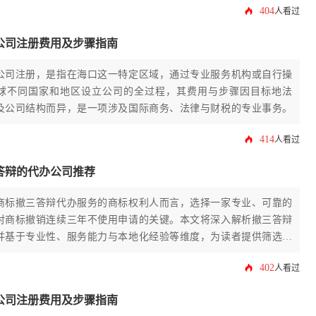
404
人看过
公司注册费用及步骤指南
公司注册，是指在海口这一特定区域，通过专业服务机构或自行操
球不同国家和地区设立公司的全过程，其费用与步骤因目标地法
及公司结构而异，是一项涉及国际商务、法律与财税的专业事务。
414
人看过
答辩的代办公司推荐
商标撤三答辩代办服务的商标权利人而言，选择一家专业、可靠的
对商标撤销连续三年不使用申请的关键。本文将深入解析撤三答辩
并基于专业性、服务能力与本地化经验等维度，为读者提供筛选与
公司的实用指南，助您有效维护商标权益。
402
人看过
公司注册费用及步骤指南