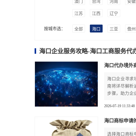
澳门
台湾
河南
安徽
江苏
江西
辽宁
按城市选：
全部
海口
三亚
儋州
海口企业服务攻略-海口工商服务代
海口代办境外
海口企业寻求
南将详尽解析
步骤，助力企
2026-07-19 11:33:48
海口商标申请
选择海口商标