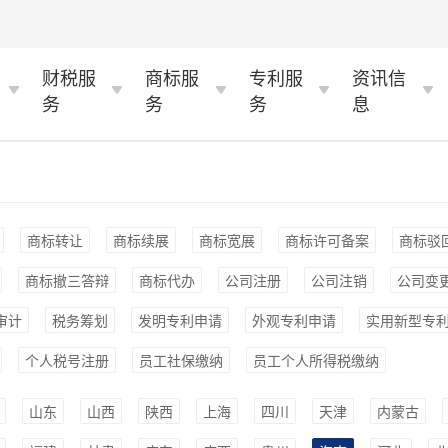
财税服
商标服
专利服
资讯信
务
务
务
息
商标转让
商标续展
商标宽展
商标许可备案
商标驳
商标撤三答辩
商标代办
公司注册
公司注销
公司变
审计
税务筹划
发明专利申请
外观专利申请
实用新型专
个人税号注册
员工社保缴纳
员工个人所得税缴纳
山东
山西
陕西
上海
四川
天津
内蒙古