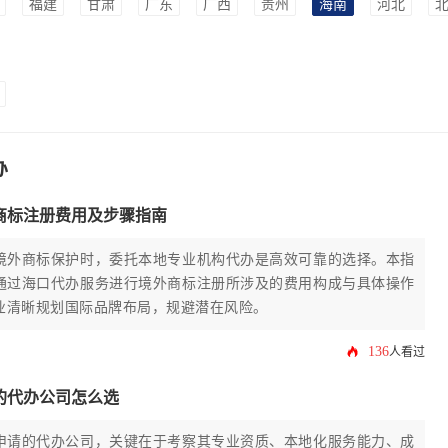
福建
甘肃
广东
广西
贵州
海南
河北
办
商标注册费用及步骤指南
境外商标保护时，委托本地专业机构代办是高效可靠的选择。本指
通过海口代办服务进行境外商标注册所涉及的费用构成与具体操作
业清晰规划国际品牌布局，规避潜在风险。
136
人看过
的代办公司怎么选
申请的代办公司，关键在于考察其专业资质、本地化服务能力、成