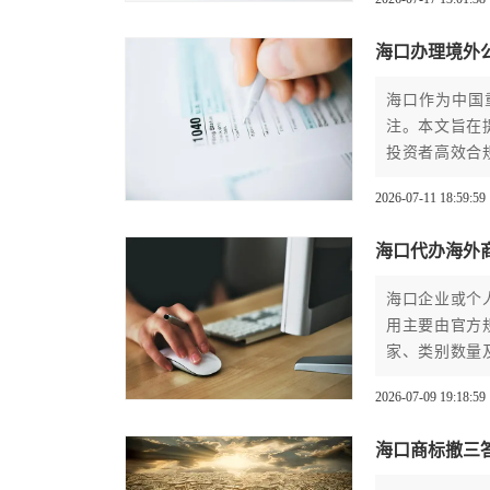
海口办理境外
海口作为中国
注。本文旨在
投资者高效合
特优势，系统
2026-07-11 18:59:59
潜在风险及后
业与个人提供
海口代办海外
海口企业或个
用主要由官方
家、类别数量
及最终获权等
2026-07-09 19:18:59
有效管控预算
海口商标撤三