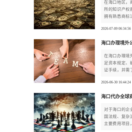
在海口地区，
所的知识产权
拥有熟悉商标
的答辩材料撰
2026-07-09 06:34:56
审查，维护商
海口办理境外
在海口办理境
足资本规定、
证手续，并需
法律法规，并
2026-06-30 16:44:24
海口代办全球
对于海口的企
国法规、复杂
主要费用项目
品牌保护。