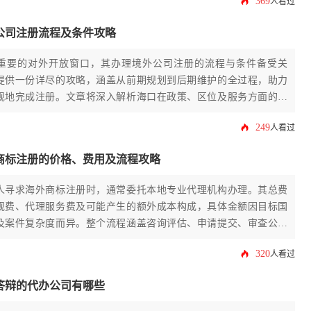
369
人看过
公司注册流程及条件攻略
重要的对外开放窗口，其办理境外公司注册的流程与条件备受关
提供一份详尽的攻略，涵盖从前期规划到后期维护的全过程，助力
规地完成注册。文章将深入解析海口在政策、区位及服务方面的独
梳理注册的核心条件、分步操作流程、常见架构选择、成本预算、
249
人看过
续合规要点，并结合实用建议，为有意向在海口开展境外业务的企
具有深度和专业性的行动指南。
商标注册的价格、费用及流程攻略
人寻求海外商标注册时，通常委托本地专业代理机构办理。其总费
规费、代理服务费及可能产生的额外成本构成，具体金额因目标国
及案件复杂度而异。整个流程涵盖咨询评估、申请提交、审查公告
关键阶段，选择一家经验丰富的海口代办机构能显著提升成功率并
320
人看过
。
答辩的代办公司有哪些