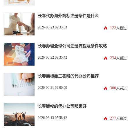
长春代办海外商标注册条件是什么
2026-06-23 02:33:33
122
人看过
长春办理全球公司注册流程及条件攻略
2026-06-22 09:35:42
234
人看过
长春商标撤三答辩的代办公司推荐
2026-06-21 02:00:59
380
人看过
长春版权的代办公司那家好
2026-06-13 05:58:12
277
人看过