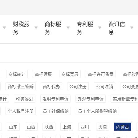
财税服
商标服
专利服
资讯信
务
务
务
息
商标转让
商标续展
商标宽展
商标许可备案
商标驳
商标撤三答辩
商标代办
公司注册
公司注销
公司变
审计
税务筹划
发明专利申请
外观专利申请
实用新型专
个人税号注册
员工社保缴纳
员工个人所得税缴纳
山东
山西
陕西
上海
四川
天津
内蒙古