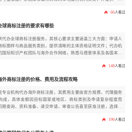
的全流程实用指南，助力您高效完成品牌保护的第一步。
66
人看过
全球商标注册的要求有哪些
求代办全球商标注册服务，其核心要求主要涵盖三大方面：申请人
商标图样与商品服务类别，提供清晰的主体资格证明文件；代办机
的国际知识产权团队与海外合作网络，熟悉马德里体系及各国本土
双方需就注册策略、费用预算及风险防范达成共识。
148
人看过
海外商标注册的价格、费用及流程攻略
托专业机构代办海外商标注册，其费用主要由官方规费、代理服务
构成，具体金额因目标国家或地区、商标类别及申请复杂程度而
前期查询、资料准备、递交申请、审查公告直至获准注册，选择本
能有效规避风险并提升成功率。
190
人看过