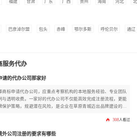
福建
甘肃
广东
广西
贵州
海南
河北
巴彦淖尔盟
包头
赤峰
鄂尔多斯
呼伦贝尔
通辽
商服务代办
申请的代办公司那家好
择商标申请代办公司，应重点考察机构的本地服务经验、专业团队
例与透明收费。一家好的代办公司不仅能高效完成注册流程，更能
牌保护策略，规避潜在风险，是企业在草原青城迈出品牌建设的关
308
人看过
境外公司注册的要求有哪些