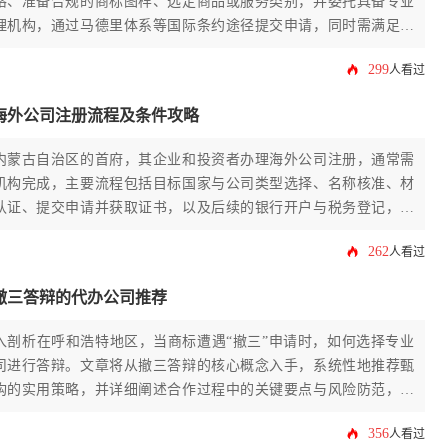
格、准备合规的商标图样、选定商品或服务类别，并委托具备专业
理机构，通过马德里体系等国际条约途径提交申请，同时需满足目
法律规定。
299
人看过
海外公司注册流程及条件攻略
内蒙古自治区的首府，其企业和投资者办理海外公司注册，通常需
机构完成，主要流程包括目标国家与公司类型选择、名称核准、材
认证、提交申请并获取证书，以及后续的银行开户与税务登记，核
明确的经营范围、合规的注册资本、真实的注册地址及合法的股东
262
人看过
撤三答辩的代办公司推荐
入剖析在呼和浩特地区，当商标遭遇“撤三”申请时，如何选择专业
司进行答辩。文章将从撤三答辩的核心概念入手，系统性地推荐甄
构的实用策略，并详细阐述合作过程中的关键要点与风险防范，旨
人提供一份全面、专业且极具操作性的决策指南。
356
人看过