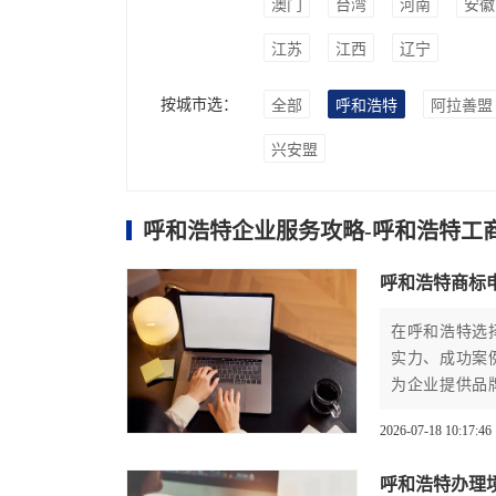
澳门
台湾
河南
安徽
江苏
江西
辽宁
按城市选：
全部
呼和浩特
阿拉善盟
兴安盟
呼和浩特企业服务攻略-呼和浩特工
呼和浩特商标
在呼和浩特选
实力、成功案
为企业提供品
键一步。
2026-07-18 10:17:46
呼和浩特办理