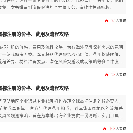
抗辩程序，选择一家专业可靠的昆明本地代办公司至关重要，他们
收集、文书撰写到流程跟进的全方位服务，有效维护商标权。
75
人看过
商标注册的价格、费用及流程攻略
商标注册的价格、费用及流程攻略，为有海外品牌保护需求的昆明
供一站式解决方案。本文将从代理服务核心价值、费用构成明细、
流程差异、材料准备要点、潜在风险规避及成功策略等多个维度，
字的原创深度剖析，助您高效、稳妥地完成境外商标布局。
78
人看过
商标注册的价格、费用及流程攻略
了昆明地区企业通过专业代理机构办理全球商标注册的核心要点，
前期成本预算、官方与代理费用构成，到具体国家地区的流程差
及风险规避策略，旨在为本地出海企业提供一份清晰、实用且具备
行动指南。
108
人看过