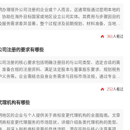
明办理境外公司注册的企业或个人而言，这通常指通过昆明本地的
，协助在海外目标国家或地区设立公司实体。其费用与步骤因目的
及服务需求差异显著，整个过程涉及前期规划、材料准备、当地申
等多个环节。
361
人看过
公司注册的要求有哪些
公司注册的核心要求包括明确注册目的与公司类型、选定合适的离
、准备合规的注册资料、满足法定股本与董事股东要求、规划税务
护义务等。企业需结合自身业务需求与目标市场法规，通过专业机
流程，以实现合规运营与战略目标。
252
人看过
代理机构有哪些
明地区的企业与个人提供关于商标变更代理机构的全面指南。文章
明商标变更代理服务的市场现状，详细介绍各类代理机构的类型、
准，并深入剖析商标变更的具体流程、潜在风险与核心注意事项，