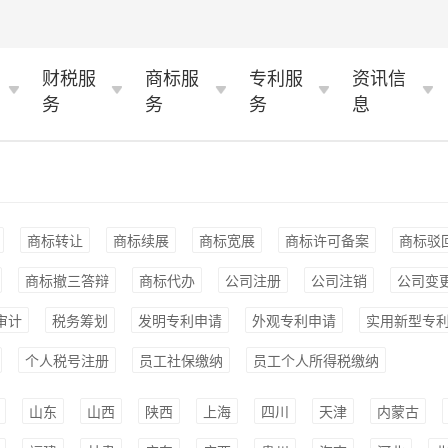
财税服
商标服
专利服
资讯信
务
务
务
息
商标转让
商标续展
商标宽展
商标许可备案
商标驳
商标撤三答辩
商标代办
公司注册
公司注销
公司变
审计
税务筹划
发明专利申请
外观专利申请
实用新型专
个人税号注册
员工社保缴纳
员工个人所得税缴纳
山东
山西
陕西
上海
四川
天津
内蒙古