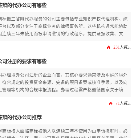
答辩的代办公司有哪些
商标撤三答辩代办服务的公司主要包括专业知识产权代理机构、综
平台以及部分专注于商标业务的律师事务所。这些机构通常能协助
因连续三年未使用而被申请撤销的行政程序，提供证据收集、文书
理等专业服务。选择合适的代办公司需综合考虑其专业资质、成功
231
人看过
明度及本地化支持能力。
公司注册的要求有哪些
明办理境外公司注册的企业而言，其核心要求通常涉及明确的境外
、符合规定的投资资金来源、完备的项目备案或核准手续，以及向
汇管理等机构的合规申报流程。办理过程需严格遵循国家关于境外
律法规。
71
人看过
答辩的代办公司推荐
是商标权人面临商标被他人以连续三年不使用为由申请撤销时，必