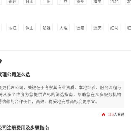
福建
甘肃
广东
广西
贵州
海南
河北
丽江
保山
楚雄
大理
德宏
迪庆
红河
办
代理公司怎么选
变更代理公司，关键在于考察其专业资质、本地经验、服务流程与
将从多个维度为您提供详尽的筛选指南，帮助您在众多服务机构
得信赖的合作伙伴，高效、稳妥地完成商标变更事宜。
115
人看过
公司注册费用及步骤指南