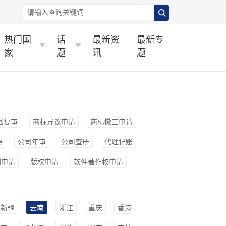
热门国
话
最新资
最新专
家
题
讯
题
回复审
商标异议申请
商标撤三申请
更
公司年审
公司查册
代理记账
利申请
版权申请
软件著作权申请
新疆
云南
浙江
重庆
香港