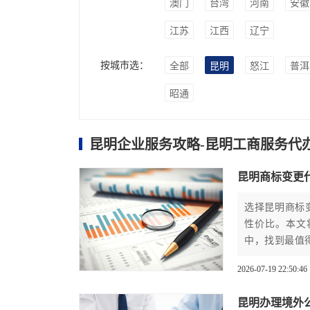
澳门
台湾
河南
安徽
江苏
江西
辽宁
按城市选：
全部
昆明
怒江
普洱
昭通
昆明企业服务攻略-昆明工商服务代
昆明商标变更
选择昆明商标
性价比。本文
中，找到最值
2026-07-19 22:50:46
昆明办理境外