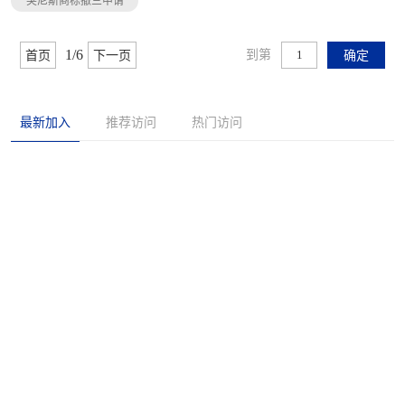
突尼斯商标撤三申请
1/6
到第
首页
下一页
确定
最新加入
推荐访问
热门访问