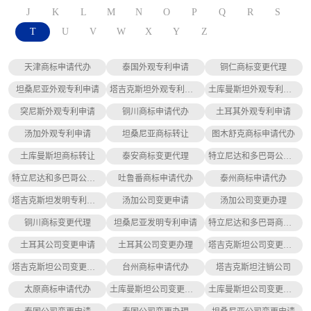
J
K
L
M
N
O
P
Q
R
S
T
U
V
W
X
Y
Z
天津商标申请代办
泰国外观专利申请
铜仁商标变更代理
坦桑尼亚外观专利申请
塔吉克斯坦外观专利申请
土库曼斯坦外观专利申请
突尼斯外观专利申请
铜川商标申请代办
土耳其外观专利申请
汤加外观专利申请
坦桑尼亚商标转让
图木舒克商标申请代办
土库曼斯坦商标转让
泰安商标变更代理
特立尼达和多巴哥公司变更申请
特立尼达和多巴哥公司变更办理
吐鲁番商标申请代办
泰州商标申请代办
塔吉克斯坦发明专利申请
汤加公司变更申请
汤加公司变更办理
铜川商标变更代理
坦桑尼亚发明专利申请
特立尼达和多巴哥商标续展办理
土耳其公司变更申请
土耳其公司变更办理
塔吉克斯坦公司变更申请
塔吉克斯坦公司变更办理
台州商标申请代办
塔吉克斯坦注销公司
太原商标申请代办
土库曼斯坦公司变更申请
土库曼斯坦公司变更办理