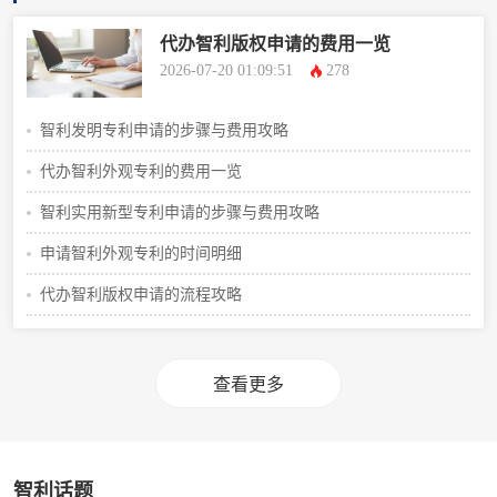
代办智利版权申请的费用一览
2026-07-20 01:09:51
278
智利发明专利申请的步骤与费用攻略
代办智利外观专利的费用一览
智利实用新型专利申请的步骤与费用攻略
申请智利外观专利的时间明细
代办智利版权申请的流程攻略
查看更多
智利话题