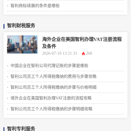
智利商标续展的条件是哪些
智利财税服务
海外企业在美国智利办理VAT注册流程
及条件
2026-07-19 13:21:31
268
中国企业在智利公司代理记账的步骤是哪些
智利公司员工个人所得税缴纳的费用与步骤攻略
智利公司员工个人所得税缴纳的步骤与价格明细
境外企业在美国智利办理VAT注册的流程攻略
智利公司员工个人所得税缴纳的步骤明细攻略
智利专利服务