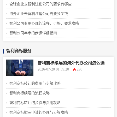
全球企业去智利注销公司的要求有哪些
海外企业去智利注销公司需要多少钱
智利公司变更办理的流程、价格、要求攻略
智利公司年审的步骤详细指南
智利商标服务
智利商标续展的海外代办公司怎么选
2026-07-20 01:39:20
298
智利商标转让的费用与步骤攻略
智利商标续展的流程攻略
智利商标转让的步骤与费用攻略
智利商标撤三申请的办理与步骤攻略