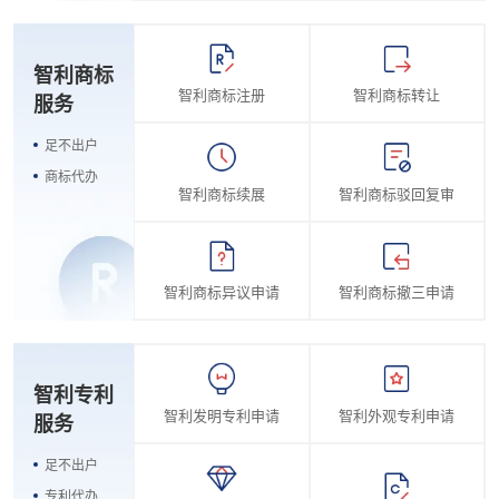
智利商标
智利商标注册
智利商标转让
服务
足不出户
商标代办
智利商标续展
智利商标驳回复审
智利商标异议申请
智利商标撤三申请
智利专利
智利发明专利申请
智利外观专利申请
服务
足不出户
专利代办