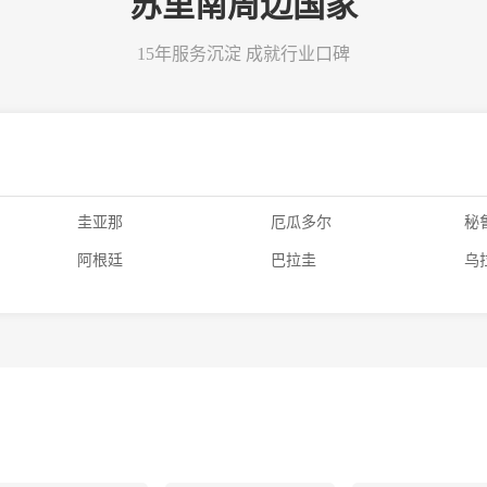
苏里南周边国家
15年服务沉淀 成就行业口碑
圭亚那
厄瓜多尔
秘
阿根廷
巴拉圭
乌