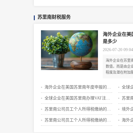
苏里南财税服务
海外企业在美
是多少
2026-07-20 09:04
海外企业在苏里
数值，而是由企
程度及潜在附加
础费用在数百至
海外企业在美国苏里南年度申报的费
全球
用明细
的流
全球企业在美国苏里南办理VAT注册
苏里
费用一览
理与
苏里南公司员工个人所得税缴纳的步
境外
骤和时间攻略
费用
苏里南公司员工个人所得税缴纳的费
海外
用与步骤攻略
间明