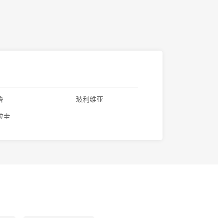
鲁
玻利维亚
拉圭