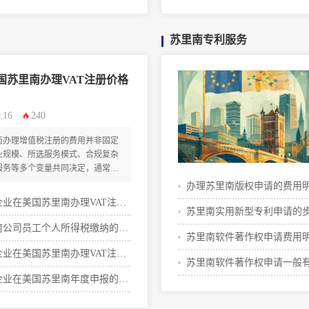
苏里南专利服务
国苏里南办理VAT注册价格
:16
240
南办理增值税注册的费用并非固定
业规模、所选服务模式、合规复杂
服务等多个变量共同决定，通常基
数千美元区间浮动。
办理苏里南版权申请的费用
企业在美国苏里南办理VAT注册
苏里南实用新型专利申请的
程攻略
南公司员工个人所得税缴纳的办
格明细
苏里南软件著作权申请费用
步骤攻略
企业在美国苏里南办理VAT注册
苏里南软件著作权申请一般
一览
企业在美国苏里南年度申报的时
用
细