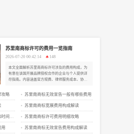
苏里南商标许可的费用一览指南
2026-07-20 00:42:14
148
本文全面解析苏里南商标许可涉及的费用构成，为
有意在该国开展品牌授权合作的企业与个人提供详
尽指南。内容涵盖官方规费、律师服务成本、协议
起草及维持费用等关键项目，并深入剖析影响总成
本的各类因素，同时提供实用的成本优化策略与步
骤攻略
苏里南商标无效宣告一般有哪些费用
骤建议，旨在帮助读者清晰规划预算，高效完成苏
里南商标许可流程。
读
苏里南商标宽展费用构成解读
和时间攻
苏里南商标许可费用明细攻略
费用
苏里南商标无效宣告费用构成解读