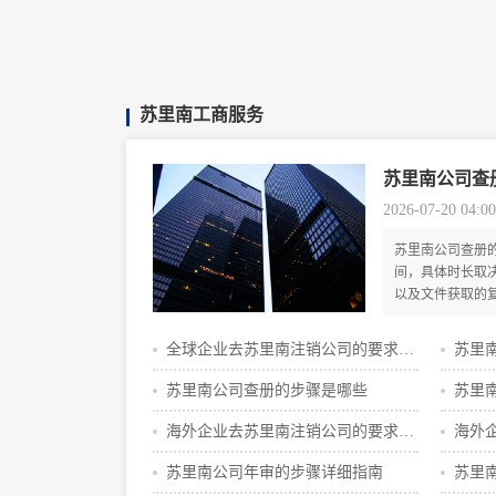
苏里南工商服务
苏里南公司查
2026-07-20 04:00
苏里南公司查册的
间，具体时长取
以及文件获取的
息查询，周期相
息、财务记录或
全球企业去苏里南注销公司的要求有
苏里
间。准备齐全的
理，能有效提升
哪些
苏里南公司查册的步骤是哪些
苏里
略
海外企业去苏里南注销公司的要求有
海外
哪些
钱
苏里南公司年审的步骤详细指南
苏里