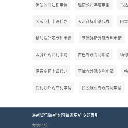
伊朗公司注销申请
越南公司年度申报
马达
武威商标申请代办
天津商标申请代办
阿富
新加坡外观专利申请
塞浦路斯外观专利申请
印度外观专利申请
古巴外观专利申请
缅甸
伊春商标申请代办
菲律宾外观专利申请
格
伯利兹外观专利申请
拉脱维亚外观专利申请
|
|
|
|
最新资讯
最新专题
最近更新
专题索引
友情链接：