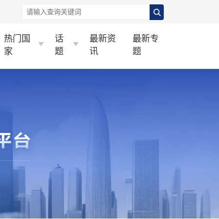
热门国
话
最新资
最新专
家
题
讯
题