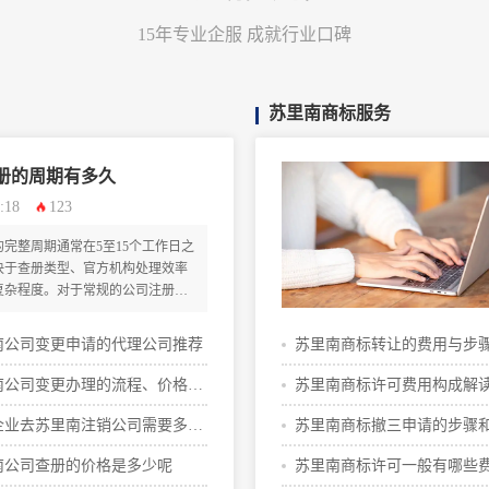
15年专业企服 成就行业口碑
苏里南商标服务
册的周期有多久
:18
123
完整周期通常在5至15个工作日之
决于查册类型、官方机构处理效率
复杂程度。对于常规的公司注册信
对较短；若涉及深入的董事股东信
历史档案调取，则可能需要更长时
南公司变更申请的代理公司推荐
苏里南商标转让的费用与步
材料并选择专业的服务机构协助办
查册效率。
南公司变更办理的流程、价格攻
苏里南商标许可费用构成解
企业去苏里南注销公司需要多少
苏里南商标撤三申请的步骤
略
南公司查册的价格是多少呢
苏里南商标许可一般有哪些