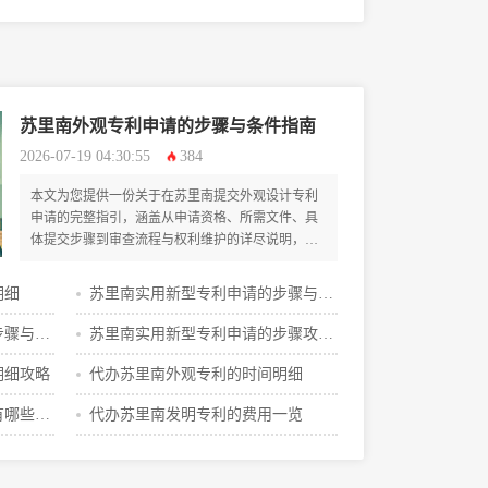
苏里南外观专利申请的步骤与条件指南
2026-07-19 04:30:55
384
本文为您提供一份关于在苏里南提交外观设计专利
申请的完整指引，涵盖从申请资格、所需文件、具
体提交步骤到审查流程与权利维护的详尽说明，旨
在帮助申请人系统了解并顺利完成整个申请过程。
明细
苏里南实用新型专利申请的步骤与条
件指南
步骤与价
苏里南实用新型专利申请的步骤攻略
解读
明细攻略
代办苏里南外观专利的时间明细
有哪些费
代办苏里南发明专利的费用一览