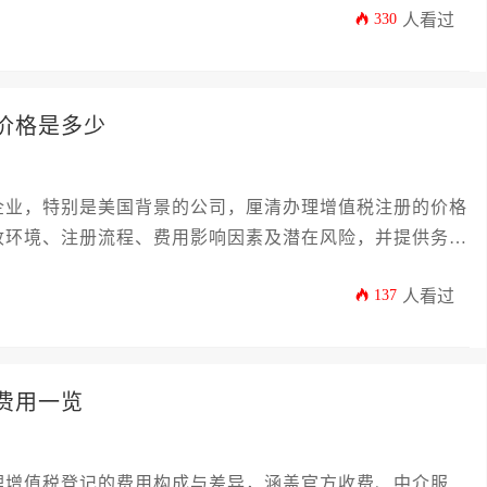
330
人看过
价格是多少
企业，特别是美国背景的公司，厘清办理增值税注册的价格
收环境、注册流程、费用影响因素及潜在风险，并提供务实
算。
137
人看过
费用一览
理增值税登记的费用构成与差异，涵盖官方收费、中介服