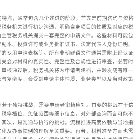
特点，通常包含几个递进的阶段。首先是前期咨询与资格
或税务机关进行初步沟通，明确自身项目的性质及对应的税
向主管税务机关提交一套完整的申请文件。这些材料可能包
程副本、投资许可或业务批准证书、法定代表人身份证明、
写的专用申请表格等。所有非朝鲜语文件通常需附上经认证
机关会对材料的真实性、完整性及合规性进行审查，必要时
，审核通过后，税务机关将为申请者建档，并颁发载有唯一
长与复杂度，会受到申请主体性质、业务类型以及当时政策
若干独特挑战，需要申请者审慎应对。首要的挑战在于信
、税率档位、免征范围等细节信息，对外部查询而言可能不
。其次，是沟通与执行的挑战。流程推进高度依赖与当地指
文化及办事惯例的理解至关重要。再者，材料准备方面也需