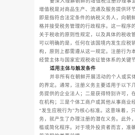
要深入理解朝鲜的增值税注册办理事宜
增值税是对商品生产、流通及服务提供环
即是指符合法定条件的纳税义务人，向朝
格并接受税务管理的行政程序。这一程序
关于税收的原则性规定，以及具体的税收
可以明确的是，任何在该国境内发生应税
构，原则上都需遵从这一规定。注册行为
经营主体与国家宏观税收征管体系的关键
适用主体与触发条件
并非所有在朝鲜开展活动的个人或实体
的界定。通常，注册义务主要适用于以下
务提供的企业法人；二是获得特别许可，
在机构；三是个体工商户或其他从事商业
“发生应税行为”为核心标准。这意味着，
务，就产生了办理注册的潜在义务。此外
槛或简化程序。对于境外投资者而言，准