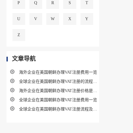
P
Q
R
S
T
U
V
W
X
Y
Z
文章导航
海外企业在美国朝鲜办理VAT注册费用一览
全球企业在美国朝鲜办理VAT注册的流程攻略
海外企业在美国朝鲜办理VAT注册价格是多少
全球企业在美国朝鲜办理VAT注册费用一览
全球企业在美国朝鲜办理VAT注册流程及条件