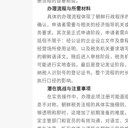
册流程的首要前提。
办理流程与所需材料
具体的办理流程体现了朝鲜行政程序的
确认，申请者需要与相关的经济指导机关
务要求。其次是正式申请阶段，申请者需
括但不限于：经公证的企业设立文件及章
经营场所使用证明、以及税务机关要求填
的朝鲜语译文。随后进入审核阶段，税务
可能进行实地查验。最后是登记发证阶段
纳税人识别号的登记证书。整个流程的时
执行口径的影响。
潜在挑战与注意事项
在实务操作中，办理此项注册可能面临
息不对称。朝鲜税务法规的具体实施细则
够透明和即时，这增加了前期准备的难度
定主管部门和官员的有效沟通，对语言、