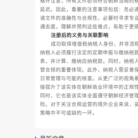
格外注意，所有文件必须符合朝鲜当局的
延迟。因此，重要的注意事项包括：务必
请文件的准确性与合规性，必要时寻求专
通态度。理解并预判这些难点，有助于更
注册后的义务与关联影响
成功取得增值税纳税人身份，并非流程
纳税人必须履行法定的定期申报与缴纳税
表，并计算、缴纳应纳税款。同时，纳税
营合规的重要体现。此外，纳税人需妥善
日常管理与可能的核查。从更广泛的视角
接提升了该实体在朝鲜商业环境中的正规
同时，它也是该实体全面遵守朝鲜经济管
险。对于关注合规运营的境外企业来说，
策略中不可或缺的一环。