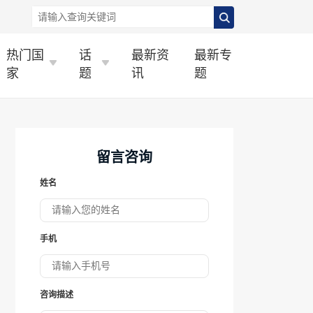
热门国
话
最新资
最新专
家
题
讯
题
留言咨询
姓名
手机
咨询描述