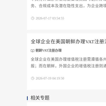
务、合规成本及潜在隐性支出，为企业跨
2026-07-17 03:54:55
全球企业在美国朝鲜办理VAT注册
朝鲜VAT注册办理
全球企业在美国办理增值税注册需遵循各
报；而在朝鲜，外国企业的增值税注册则
流程较为集中且受严格监管。
2026-07-19 04:19:50
相关专题