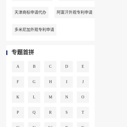
天津商标申请代办
阿富汗外观专利申请
多米尼加外观专利申请
专题首拼
A
B
C
D
E
F
G
H
I
J
K
L
M
N
O
P
Q
R
S
T