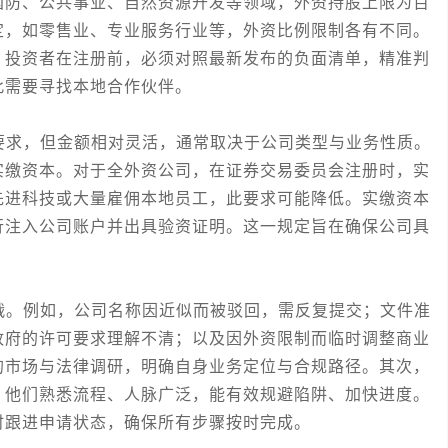
国防、公共事业、自然资源开发等领域，外资持股上限为百
定，如零售业、专业服务行业等，外资比例限制各有不同。
。投资者在注册前，必须对照最新发布的负面清单，精准判
此需要寻找本地合作伙伴。
求，但金额相对灵活，通常取决于公司类型与业务性质。
实缴资本。对于全外资公司，在证券交易委员会注册时，实
先进科技或大量雇佣本地员工，此要求可能降低。实缴资本
行注入公司账户并出具验资证明。这一规定旨在确保公司具
。例如，公司名称因近似而被驳回，需反复提交；文件准
政府的许可要求理解不清；以及因外资限制而临时调整商业
的市场与法律调研，明确自身业务定位与合规路径。其次，
，他们熟悉流程、人脉广泛，能有效规避陷阱、加快进度。
时跟进申请状态，确保所有步骤按时完成。