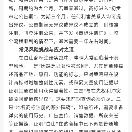
款）和相对理由（是否与在先商标冲突）进行判
断，周期约为九个月。若审查通过，商标进入“初步
审定公告期”，为期三个月，任何利害关系人均可提
出异议。公告期满无异议或异议不成立的，则核准
注册，刊登注册公告，并下发《商标注册证》。整
个流程顺利的情况下，通常需要一年左右时间。
常见风险挑战与应对之道
在白山商标注册实践中，申请人常面临若干典
型风险。一是“因缺乏显著性被驳回”，尤其是单纯描
述商品产地、原料、功能的标志。应对策略是在设
计商标时增加独创性元素，或积累大量使用证据以
证明其通过使用获得显著性。二是“与在先权利冲突
被驳回或遭遇异议”，这要求前期查询必须详尽。三
是“地名商标注册的额外障碍”，如前所述，需要准备
详实的使用历史、广告宣传、销售数据、所获荣誉
等证据链，证明“白山”在该商标中已不再是普通地