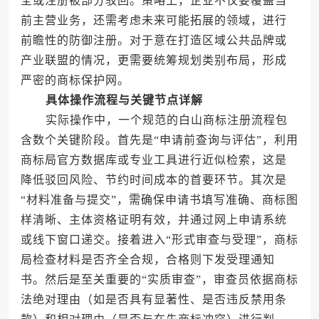
全或注册被部分驳回。策略上，企业不仅要覆盖当
前主营业务，还需考虑未来可能拓展的领域，进行
前瞻性的防御注册。对于意在打造区域公共品牌或
产业联盟的情况，更需要统筹规划类别布局，形成
严密的商标保护网。
具体操作流程与关键节点详解
实际操作中，一个规范的白山商标注册流程包
含数个关键阶段。首先是“申请前查询与评估”，利用
商标局官方数据库或专业工具进行近似检索，这是
降低驳回风险、节约时间成本的首要环节。其次是
“材料准备与提交”，需确保申请书填写准确、商标图
样清晰、主体资格证明有效，并通过网上申请系统
或线下窗口递交。接着进入“形式审查与受理”，商标
局检查材料是否齐全合规，合格则下发受理通知
书。然后是至关重要的“实质审查”，审查员依据商标
法绝对理由（如是否具有显著性、是否违反禁用条