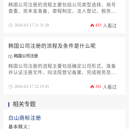
韩国公司注册的流程主要包括公司类型选择、商号
查重、资本金准备、章程制定、法人登记、税务及
社会保险登记等关键步骤；其费用则因公司类型、
注册资本、是否使用代理服务等因素而异，通常包
2026-03-17 21:31:28
433
人看过
括政府规费、公证认证费、代理服务费等，总费用
可从数百万韩元到数千万韩元不等。
韩国公司注册的流程及条件是什么呢
韩国公司注册
韩国公司注册的流程主要包括确定公司形式、准备
并认证注册文件、向法院登记备案、完成税务及社
会保险登记等关键步骤，其基本条件则涉及最低资
本金、至少一名董事、本地注册地址以及符合法律
2026-03-17 22:19:45
191
人看过
规定的经营范围。
相关专题
白山商标注册
基本释义：