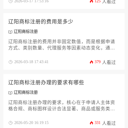
2026-03-17 17:53:16
125
人看过
实、专业的操作指南。
辽阳商标注册的费用是多少
辽阳商标注册
辽阳商标注册的费用并非固定数值，而是根据申请
方式、类别数量、代理服务等因素动态变化，通常
官方基础费用为每类数百元，若包含代理服务总费
用一般在千元至数千元不等，具体需结合企业实际
2026-03-18 17:43:41
379
人看过
需求综合评估。
辽阳商标注册办理的要求有哪些
辽阳商标注册
辽阳商标注册办理的要求，核心在于申请人主体资
格合规、商标图样设计合法显著、商品或服务类别
选择准确，并遵循法定程序向国家知识产权局提交
申请。整个过程需严格遵循《商标法》及相关法
2026-05-20 16:19:15
331
人看过
规，确保材料真实完整，以顺利获得商标专用权保