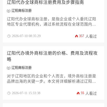
辽阳代办全球商标注册费用及步骤指南
辽阳商标注册
辽阳代办全球商标注册，是指企业或个人委托辽阳
地区专业代理机构，通过系统流程在全球范围内申
请商标保护的服务，其费用与步骤因目标国家、注
册方式及代理服务而异，核心在于通过专业规划与
2026-07-10 08:35:29
357
人看过
控制成本，实现品牌资产的全球化布局。
辽阳代办境外商标注册的价格、费用及流程攻
略
辽阳商标注册
对于辽阳地区的企业和个人而言，境外商标注册是
品牌出海的关键一步。本文将详细解析通过辽阳本
地专业代理机构办理境外商标注册所涉及的全部费
用构成、市场价格区间以及从前期查询到成功下证
2026-07-11 15:33:38
55
人看过
的全流程操作攻略，为您提供一份清晰实用的行动
指南。