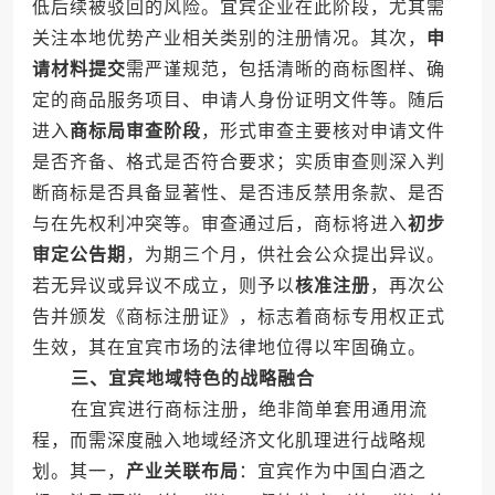
低后续被驳回的风险。宜宾企业在此阶段，尤其需
关注本地优势产业相关类别的注册情况。其次，
申
请材料提交
需严谨规范，包括清晰的商标图样、确
定的商品服务项目、申请人身份证明文件等。随后
进入
商标局审查阶段
，形式审查主要核对申请文件
是否齐备、格式是否符合要求；实质审查则深入判
断商标是否具备显著性、是否违反禁用条款、是否
与在先权利冲突等。审查通过后，商标将进入
初步
审定公告期
，为期三个月，供社会公众提出异议。
若无异议或异议不成立，则予以
核准注册
，再次公
告并颁发《商标注册证》，标志着商标专用权正式
生效，其在宜宾市场的法律地位得以牢固确立。
三、宜宾地域特色的战略融合
在宜宾进行商标注册，绝非简单套用通用流
程，而需深度融入地域经济文化肌理进行战略规
划。其一，
产业关联布局
：宜宾作为中国白酒之