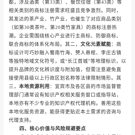
都，涉及酒类（第33类）、餐饮住宿（第43类）等
相关类别的商标注册需求旺盛且竞争激烈。同时，
其发达的茶产业、竹产业，也催生了对应商品类别
（如第30类茶叶、第20类竹家具）的商标注册热
潮。企业需围绕核心产业进行主商标、防御商标、
联合商标的体系化布局。其二，
文化元素赋能
：商
标设计可巧妙融入蜀南竹海、僰人悬棺、李庄古镇
等独特地域文化符号，或“长江首城”等地理标识，以
提升品牌的文化辨识度与附加值，但需注意避免直
接使用县级以上行政区划名称等法律限制情形。其
三，
本地资源利用
：宜宾市及各区县的市场监督管
理部门通常设有知识产权相关服务窗口或指导站，
本地亦有不少专业的知识产权代理机构。善用这些
本地化服务资源，能获得更贴近本土需求的咨询与
代理支持。
四、核心价值与风险规避要点