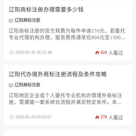
辽阳商标注册办理需要多少钱
辽阳商标注册
辽阳商标注册的官方规费为每件申请270元，若委托
专业代理机构办理，服务费用通常在800元至1500元
之间，具体总花费取决于注册类别数量、服务内容
复杂度以及是否遭遇审查意见或异议等后续程序。
2026-05-30 20:32:48
424
人看过
辽阳代办境外商标注册流程及条件攻略
辽阳商标注册
辽阳地区企业或个人委托专业机构办理境外商标注
册，需遵循一套系统化流程并满足特定条件。本攻
略将详尽解析从前期查询、材料准备、国家选择到
提交审查、维护管理等全环节实操要点，助力辽阳
2026-06-29 03:03:07
278
人看过
申请者高效完成海外品牌布局。