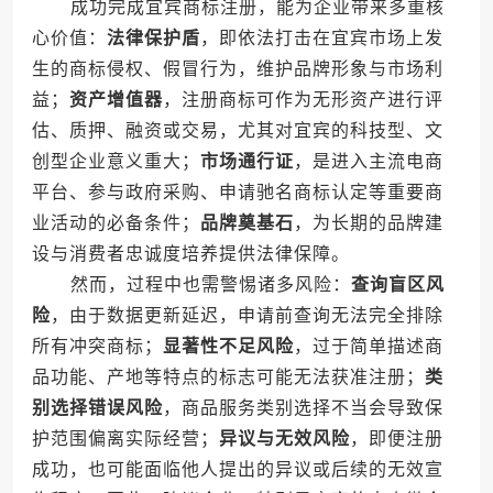
成功完成宜宾商标注册，能为企业带来多重核
心价值：
法律保护盾
，即依法打击在宜宾市场上发
生的商标侵权、假冒行为，维护品牌形象与市场利
益；
资产增值器
，注册商标可作为无形资产进行评
估、质押、融资或交易，尤其对宜宾的科技型、文
创型企业意义重大；
市场通行证
，是进入主流电商
平台、参与政府采购、申请驰名商标认定等重要商
业活动的必备条件；
品牌奠基石
，为长期的品牌建
设与消费者忠诚度培养提供法律保障。
然而，过程中也需警惕诸多风险：
查询盲区风
险
，由于数据更新延迟，申请前查询无法完全排除
所有冲突商标；
显著性不足风险
，过于简单描述商
品功能、产地等特点的标志可能无法获准注册；
类
别选择错误风险
，商品服务类别选择不当会导致保
护范围偏离实际经营；
异议与无效风险
，即便注册
成功，也可能面临他人提出的异议或后续的无效宣