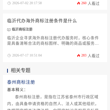
请前查询、提交、审查、公告及注册等多个环节。
2026-07-02 20:17:58
260
人看过
一份详尽的攻略能帮助企业清晰规划预算，理解关
键步骤，从而顺利在目标国家或地区获得商标权保
护。
临沂代办海外商标注册条件是什么
临沂商标注册
临沂企业寻求海外商标注册代办服务时，核心条件
是具备清晰合法的商标图样、明确的商品或服务类
别、以及符合目标国家法律的主体资格。代办机构
将在此基础上，协助完成查询、申请、审查及维护
2026-07-17 10:51:04
283
人看过
等一系列专业流程，助力品牌顺利出海。
相关专题
泰州商标注册
基本释义：
泰州商标注册，是指在江苏省泰州市行政区域
内，由具备申请资格的自然人、法人或其他组织，