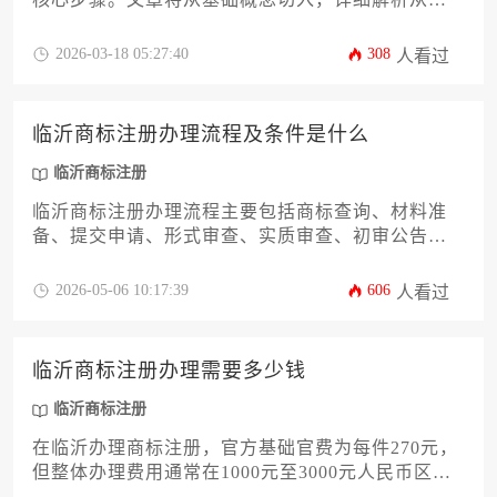
期查询、材料准备、递交申请到后续审查、公告乃
至领证的全流程，并结合临沂本地申请人的实际情
2026-03-18 05:27:40
308
人看过
况，提供具有操作性的专业建议与常见问题解答，
旨在为企业和个人提供一份清晰、实用的临沂商标
注册指南。
临沂商标注册办理流程及条件是什么
临沂商标注册
临沂商标注册办理流程主要包括商标查询、材料准
备、提交申请、形式审查、实质审查、初审公告、
注册公告及证书颁发等关键环节；其基本条件则涉
及申请人主体资格、商标图样合规性、商品或服务
2026-05-06 10:17:39
606
人看过
类别选择等核心要求。对于有意在临沂开展品牌保
护的企业或个人而言，系统了解这些步骤与条件至
关重要。
临沂商标注册办理需要多少钱
临沂商标注册
在临沂办理商标注册，官方基础官费为每件270元，
但整体办理费用通常在1000元至3000元人民币区间
内浮动。具体金额取决于您选择的办理方式、商标