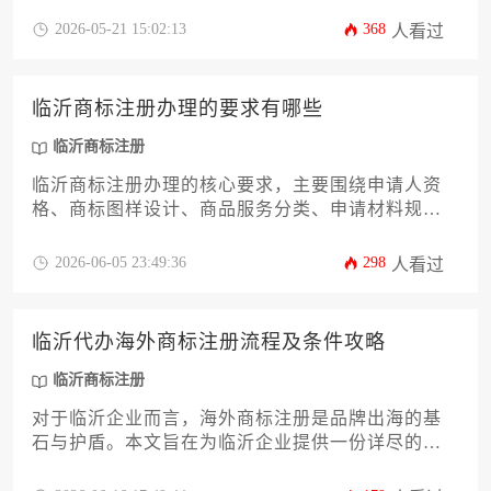
类别数量、以及是否涉及复杂的代理服务。本文将
2026-05-21 15:02:13
368
人看过
为您详尽解析费用构成，并提供实用建议，帮助您
做出明智的预算与决策。
临沂商标注册办理的要求有哪些
临沂商标注册
临沂商标注册办理的核心要求，主要围绕申请人资
格、商标图样设计、商品服务分类、申请材料规范
及审查流程合规性五大方面展开，需特别注意地域
性管理规则与全国统一法律标准的衔接。
2026-06-05 23:49:36
298
人看过
临沂代办海外商标注册流程及条件攻略
临沂商标注册
对于临沂企业而言，海外商标注册是品牌出海的基
石与护盾。本文旨在为临沂企业提供一份详尽的海
外商标注册代办攻略，系统梳理从前期条件评估、
材料准备到具体注册流程、策略选择以及后续维护