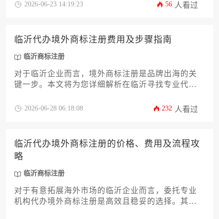
证明、目标国家或地区的选择、以及遵守当地具体
2026-06-23 14:19:23
56
人看过
的法律程序和语言规定。
临沂代办境外商标注册费用及步骤指南
临沂商标注册
对于临沂企业而言，境外商标注册是品牌出海的关
键一步。本文将为您详细解析在临沂寻找专业代办
服务时，需要了解的完整费用构成与具体操作步
骤，涵盖从前期查询到后期维护的全流程指南，助
2026-06-28 06:18:08
232
人看过
力企业高效、稳妥地完成国际商标布局。
临沂代办境外商标注册的价格、费用及流程攻
略
临沂商标注册
对于有意拓展海外市场的临沂企业而言，委托专业
机构代办境外商标注册是高效且稳妥的选择。其整
体费用主要涵盖官费与代理服务费，流程则涉及申