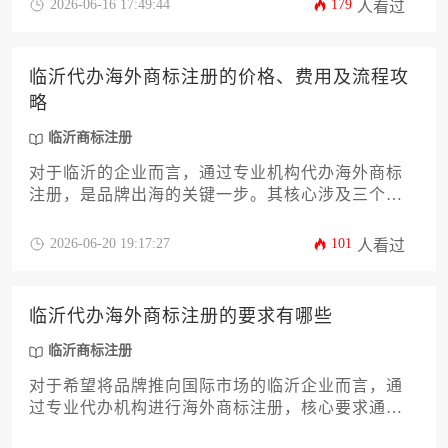
2026-06-16 17:49:44
179
人看过
的全链条操作指南，助力企业高效、稳妥地完成国
际商标布局，规避潜在风险。
临沂代办海外商标注册的价格、费用及流程攻
略
临沂商标注册
对于临沂的企业而言，通过专业机构代办海外商标
注册，是品牌出海的关键一步。其核心涉及三个层
面：代理服务的市场价格构成与费用明细、严谨高
效的标准化办理流程，以及结合临沂本地产业特点
2026-06-20 19:17:27
101
人看过
的实用策略。本攻略将为您提供一份详尽、专业且
具备操作性的指南，助您高效完成海外商标布局。
临沂代办海外商标注册的要求有哪些
临沂商标注册
对于希望将品牌推向国际市场的临沂企业而言，通
过专业代办机构进行海外商标注册，核心要求通常
包括：明确的商标图样与类别、申请人的主体资格