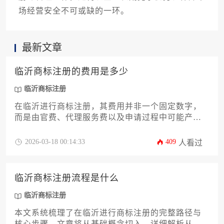
场经营安全不可或缺的一环。
最新文章
临沂商标注册的费用是多少
临沂商标注册
在临沂进行商标注册，其费用并非一个固定数字，
而是由官费、代理服务费以及申请过程中可能产生
的其他成本共同构成。通常情况下，总费用大致在
数百元至两千余元人民币区间内浮动。本文将为您
2026-03-18 00:14:33
409
人看过
详尽剖析费用的具体构成、影响价格的关键因素，
并提供清晰的选择指南与成本优化策略，助您在临
沂高效完成商标布局。
临沂商标注册流程是什么
临沂商标注册
本文系统梳理了在临沂进行商标注册的完整路径与
核心步骤。文章将从基础概念切入，详细解析从前