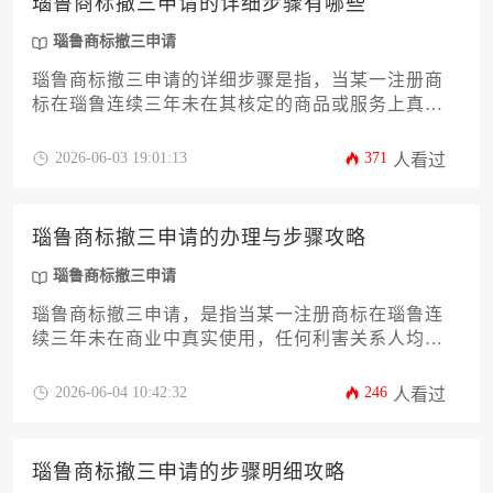
瑙鲁商标撤三申请的详细步骤有哪些
瑙鲁商标撤三申请
瑙鲁商标撤三申请的详细步骤是指，当某一注册商
标在瑙鲁连续三年未在其核定的商品或服务上真实
使用，任何利害关系人均可向瑙鲁知识产权局提交
申请，要求撤销该商标注册。该流程主要涵盖申请
2026-06-03 19:01:13
371
人看过
前的证据调查、正式申请书的提交与缴费、官方审
查、可能的异议答辩以及最终的裁定下达等关键环
节。
瑙鲁商标撤三申请的办理与步骤攻略
瑙鲁商标撤三申请
瑙鲁商标撤三申请，是指当某一注册商标在瑙鲁连
续三年未在商业中真实使用，任何利害关系人均可
依法向主管部门提出申请，请求撤销该商标注册。
此程序是清理闲置商标、释放商标资源的重要法律
2026-06-04 10:42:32
246
人看过
途径，其办理过程需严格遵循瑙鲁相关法律规定的
具体步骤与证据要求。
瑙鲁商标撤三申请的步骤明细攻略