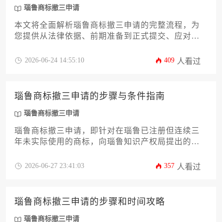
瑙鲁商标撤三申请
本文将全面解析瑙鲁商标撤三申请的完整流程，为
您提供从法律依据、前期准备到正式提交、应对审
查乃至后续程序的全步骤明细攻略。内容涵盖证据
收集的关键要点、官方表格填写规范、策略选择建
2026-06-24 14:55:10
409
人看过
议以及可能面临的挑战与应对之策，旨在为有需求
的企业或个人提供一份专业、详尽且极具操作性的
实务指南。
瑙鲁商标撤三申请的步骤与条件指南
瑙鲁商标撤三申请
瑙鲁商标撤三申请，即针对在瑙鲁已注册但连续三
年未实际使用的商标，向瑙鲁知识产权局提出的撤
销其注册的法定程序。成功实施该申请，需严格满
足法定条件并遵循既定步骤，是清理商标壁垒、释
2026-06-27 23:41:03
357
人看过
放商业资源的关键法律途径。
瑙鲁商标撤三申请的步骤和时间攻略
瑙鲁商标撤三申请