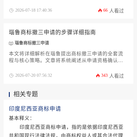
利害关系人可依法向主管当局提出申请，请求撤销
该商标注册的程序。其核心步骤包括申请准备、提
2026-07-18 17:40:36
66
人看过
交、审查、公告与异议、裁决等环节，整个周期通
常需要一年至一年半时间，具体时长受证据充分
性、官方审查效率及程序是否复杂等因素影响。本
瑙鲁商标撤三申请的步骤详细指南
文将为您详尽解析每一步骤的操作要点与时间明
细。
瑙鲁商标撤三申请
本文将详细解析在瑙鲁提出商标撤三申请的全套流
程与核心策略。文章将系统阐述从申请资格确认、
证据材料准备，到向瑙鲁司法部提交正式申请，以
及应对后续法律程序的每一个关键环节。同时，深
2026-07-20 07:56:32
343
人看过
入探讨如何构建强有力的使用证据链、应对商标权
利人的抗辩，并提供提升申请成功率的专业实务建
相关专题
议，为相关从业者提供一份极具操作性的深度指
南。
印度尼西亚商标申请
基本释义：
印度尼西亚商标申请，指的是依据印度尼西亚
共和国现行法律法规，由商标权益人或其合法代理