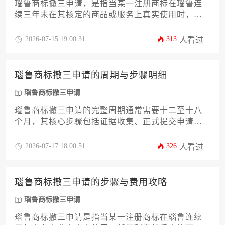
瑙鲁商标撤三申请，是指当某一注册商标在瑙鲁连
续三年未在其核定的商品或服务上真实使用时，任
何利害关系人可向瑙鲁司法部提交申请，请求撤销
该商标注册的程序。其步骤主要涵盖证据收集、申
2026-07-15 19:00:31
313
人看过
请提交、官方审查及后续裁决，价格则因代理服
务、官方费用及案件复杂程度而异。
瑙鲁商标撤三申请的周期与步骤明细
瑙鲁商标撤三申请
瑙鲁商标撤三申请的完整周期通常需要十二至十八
个月，其核心步骤包括证据收集、正式提交申请、
官方审查、异议答辩以及最终裁定等关键环节，整
个过程需严格遵循瑙鲁知识产权法律框架下的具体
2026-07-17 18:00:51
326
人看过
规程。
瑙鲁商标撤三申请的步骤与费用攻略
瑙鲁商标撤三申请
瑙鲁商标撤三申请是指当某一注册商标在瑙鲁连续