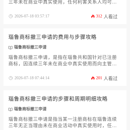
三年未在商业中真实使用，任何利害关系人均可向
瑙鲁知识产权局提出申请，请求撤销该商标注册的
程序。本文将为您详尽解析从前期证据调查、正式
2026-07-18 03:57:17
312
人看过
提交申请到后续答辩与上诉的全流程步骤，并深入
剖析官费、律师服务费、证据公证翻译费等各项成
本构成，提供一份清晰的费用攻略与实用建议。
瑙鲁商标撤三申请的费用与步骤攻略
瑙鲁商标撤三申请
瑙鲁商标撤三申请，是指在瑙鲁共和国针对已注册
商标，因连续三年未在商业中真实使用而向主管机
关提出的撤销申请程序。本文将详细解析其申请步
骤、预估费用构成以及成功执行该策略的实用攻
2026-07-18 07:44:14
201
人看过
略。
瑙鲁商标撤三申请的步骤和周期明细攻略
瑙鲁商标撤三申请
瑙鲁商标撤三申请是指当某一注册商标在瑙鲁连续
三年无正当理由未在商业活动中真实使用时，任何