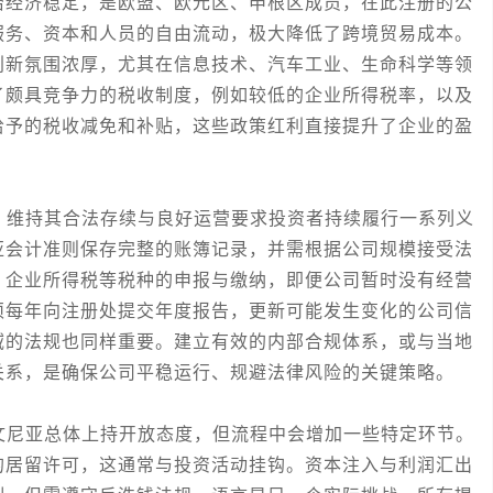
治经济稳定，是欧盟、欧元区、申根区成员，在此注册的公
服务、资本和人员的自由流动，极大降低了跨境贸易成本。
创新氛围浓厚，尤其在信息技术、汽车工业、生命科学等领
了颇具竞争力的税收制度，例如较低的企业所得税率，以及
给予的税收减免和补贴，这些政策红利直接提升了企业的盈
维持其合法存续与良好运营要求投资者持续履行一系列义
亚会计准则保存完整的账簿记录，并需根据公司规模接受法
、企业所得税等税种的申报与缴纳，即便公司暂时没有经营
须每年向注册处提交年度报告，更新可能发生变化的公司信
域的法规也同样重要。建立有效的内部合规体系，或与当地
关系，是确保公司平稳运行、规避法律风险的关键策略。
尼亚总体上持开放态度，但流程中会增加一些特定环节。
的居留许可，这通常与投资活动挂钩。资本注入与利润汇出