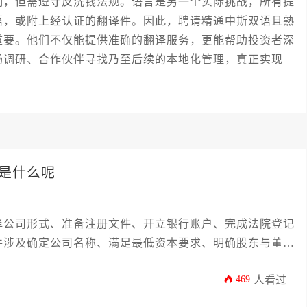
制，但需遵守反洗钱法规。语言是另一个实际挑战，所有提
语，或附上经认证的翻译件。因此，聘请精通中斯双语且熟
重要。他们不仅能提供准确的翻译服务，更能帮助投资者深
场调研、合作伙伴寻找乃至后续的本地化管理，真正实现
是什么呢
择公司形式、准备注册文件、开立银行账户、完成法院登记
件涉及确定公司名称、满足最低资本要求、明确股东与董事
严格遵循当地商业法规，通常需要数周时间完成。
469
人看过