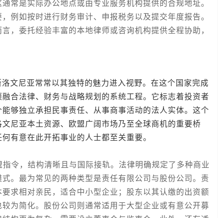
这通常是实际办公地点或由专业服务机构提供的合规地址。
要，例如按时进行财务审计、申报税务以及提交年度报告。
而言，委托经验丰富的本地律师或咨询机构提供全程协助，
文尼亚常常以其独特的魅力进入视野。在这个国家完成
项融合法律、财务与战略规划的系统工程。它标志着投资者
个能够独立承担民事责任、从事商事活动的法人实体。这个
洛文尼亚本土资源、欧盟广阔市场乃至全球商机的重要桥
任何有意在此开拓事业的人士都至关重要。
指令，结构清晰且与国际接轨。法律明确规定了多种商业
模式。最为常见的两种类型是责任有限公司与股份公司。责
本要求相对亲民，适合中小型企业；股东以其认缴的出资额
也较为简化。股份公司则通常适用于大型企业或有意公开募