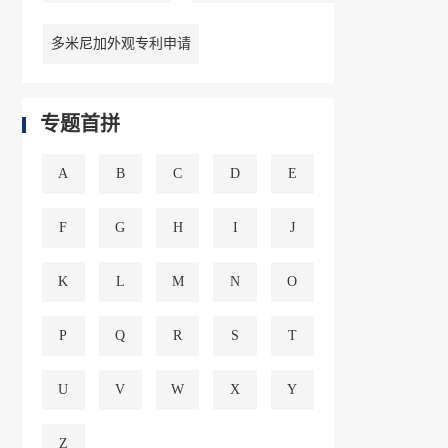
多米尼加外观专利申请
专题首拼
A
B
C
D
E
F
G
H
I
J
K
L
M
N
O
P
Q
R
S
T
U
V
W
X
Y
Z