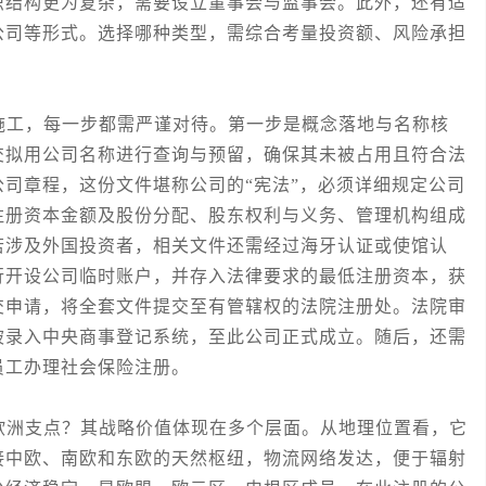
织结构更为复杂，需要设立董事会与监事会。此外，还有适
公司等形式。选择哪种类型，需综合考量投资额、风险承担
。
工，每一步都需严谨对待。第一步是概念落地与名称核
交拟用公司名称进行查询与预留，确保其未被占用且符合法
司章程，这份文件堪称公司的“宪法”，必须详细规定公司
注册资本金额及股份分配、股东权利与义务、管理机构组成
若涉及外国投资者，相关文件还需经过海牙认证或使馆认
行开设公司临时账户，并存入法律要求的最低注册资本，获
交申请，将全套文件提交至有管辖权的法院注册处。法院审
被录入中央商事登记系统，至此公司正式成立。随后，还需
员工办理社会保险注册。
洲支点？其战略价值体现在多个层面。从地理位置看，它
接中欧、南欧和东欧的天然枢纽，物流网络发达，便于辐射