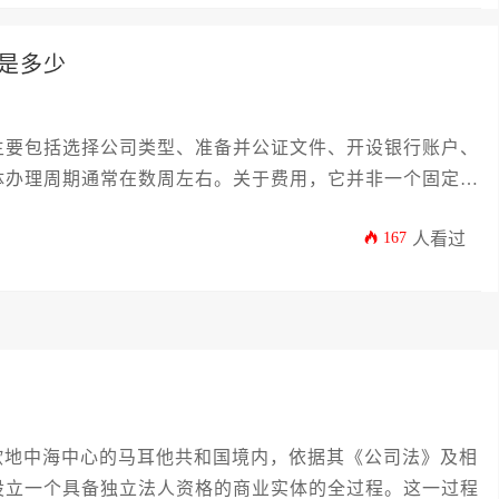
是多少
主要包括选择公司类型、准备并公证文件、开设银行账户、
体办理周期通常在数周左右。关于费用，它并非一个固定数
、最低股本以及可能的代理服务费构成，总成本会因公司形
167
人看过
数千欧元到上万欧元不等。
中海中心的马耳他共和国境内，依据其《公司法》及相
设立一个具备独立法人资格的商业实体的全过程。这一过程