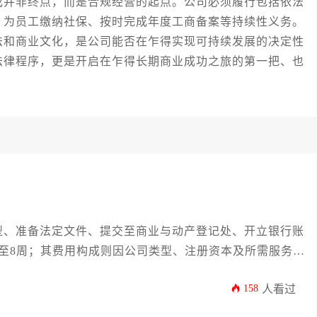
成并非终点，而是合规经营的起点。公司必须履行包括依法
、为员工缴纳社保、按时完成年度工商备案等持续性义务。
法和商业文化，是公司能否在乍得实现可持续发展的决定性
法律程序，更是开启在乍得长期商业成功之旅的第一把、也
型、准备法定文件、提交至商业与动产登记处、开立银行账
至8周；其费用构成则因公司类型、注册资本及所需服务不
律与代理服务费等，总成本大致在数千至数万美元区间。
158
人看过