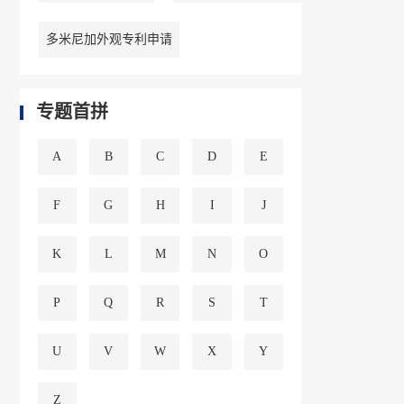
多米尼加外观专利申请
专题首拼
A
B
C
D
E
F
G
H
I
J
K
L
M
N
O
P
Q
R
S
T
U
V
W
X
Y
Z