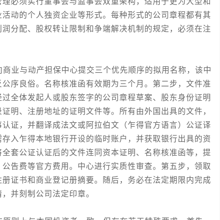
管理必须实行董事会与监事会双重架构，适用于更为大型和
业活动的个人独资企业等形式。每种形式的公司章程都有其
利润分配、股权转让限制和争端解决机制的规定，必须在注
商业与动产担保中心提交三个优先顺序的拟用名称，该中
反公序良俗。名称核准函有效期为三个月。第二步，文件准
经过全体发起人或股东签字的公司章程草案、股东身份证明
录证明、注册地址的证明文件等。所有由外国出具的文件，
事认证，并翻译成法文或阿拉伯文（乍得官方语言）公证译
需存入乍得本地银行开设的临时账户，并获取银行出具的资
将全套公证认证后的文件连同资本证明、名称核准函等，提
、公告费等官方费用。中心进行实质性审查。第五步，领取
注册证书和商业登记册摘要。随后，务必在法定期限内完成
请，并刻制公司法定印章。