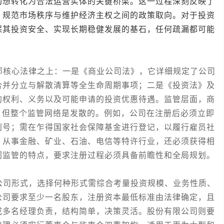
构想转化为合法运营实体的关键桥梁。这一过程深刻反映了
、规范市场秩序与维护经济主权之间的政策取向。对于投资
保其投资安全、实现长期稳健发展的基石，任何疏漏都可能
核心法律之上：一是《商业公司法》，它详细规定了公司
合并分立与解散清算等全生命周期事项；二是《投资法》及
的权利、义务以及可能申请的投资优惠待遇。监管层面，商
，但整个监管网络是发散的。例如，公司在注册后必须立即
别号；需在乍得国家社会保障基金进行登记，以履行雇员社
；从事金融、矿业、石油、电信等特许行业，还必须获得相
门监管的特点，要求注册过程必须具备前瞻性和全局规划。
司形式，选择何种形式需综合考量投资规模、业务性质、
公司要求至少一名股东，注册资本最低标准由法律确定，且
或多名经理负责，结构简单，决策灵活。股份有限公司则要