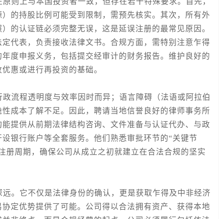
原则上与本国投资者一致，但存在若干特殊要求。首先，
源）的持股比例可能受到限制，需预先核实。其次，所有外
照）的认证链必须完整无误，这是延误注册的最常见原因。
法定代表，负责接收法律文书。合规方面，需特别注意乍得
的年度申报义务，包括提交经审计的财务报告。维护良好的
收优惠或进行再投资的基础。
政流程透明度与效率因时而异；语言障碍（法语或阿拉伯
隐性成本了解不足。因此，聘请当地信誉良好的律师事务所
构能提供从前期法律结构咨询、文件准备与认证代办、与政
开设银行账户等全套服务。他们熟悉审批环节的“关键节
短注册周期，确保公司从成立之初就建立在合法合规的坚实
远。它不仅是法律身份的确认，更是获取乍得及中非经济
易协定优势提供了可能。公司得以合法拥有资产、获得本地