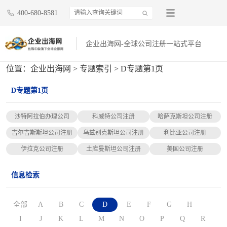
400-680-8581
企业出海网-全球公司注册一站式平台
位置：
企业出海网
>
专题索引
> D专题第1页
D专题第1页
沙特阿拉伯办理公司
科威特公司注册
哈萨克斯坦公司注册
吉尔吉斯斯坦公司注册
乌兹别克斯坦公司注册
利比亚公司注册
伊拉克公司注册
土库曼斯坦公司注册
美国公司注册
信息检索
全部
A
B
C
D
E
F
G
H
I
J
K
L
M
N
O
P
Q
R