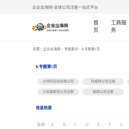
企业出海网-全球公司注册一站式平台
首
工商服
页
务
位置：
企业出海网
>
专题索引
> K专题第1页
K专题第1页
沙特阿拉伯办理公司
科威特公司注册
土库曼斯坦公司注册
美国公司注册
信息检索
全部
A
B
C
D
E
F
G