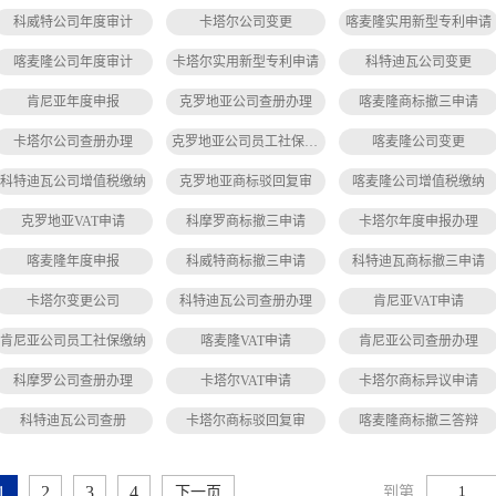
科威特公司年度审计
卡塔尔公司变更
喀麦隆实用新型专利申请
喀麦隆公司年度审计
卡塔尔实用新型专利申请
科特迪瓦公司变更
肯尼亚年度申报
克罗地亚公司查册办理
喀麦隆商标撤三申请
卡塔尔公司查册办理
克罗地亚公司员工社保缴纳
喀麦隆公司变更
科特迪瓦公司增值税缴纳
克罗地亚商标驳回复审
喀麦隆公司增值税缴纳
克罗地亚VAT申请
科摩罗商标撤三申请
卡塔尔年度申报办理
喀麦隆年度申报
科威特商标撤三申请
科特迪瓦商标撤三申请
卡塔尔变更公司
科特迪瓦公司查册办理
肯尼亚VAT申请
肯尼亚公司员工社保缴纳
喀麦隆VAT申请
肯尼亚公司查册办理
科摩罗公司查册办理
卡塔尔VAT申请
卡塔尔商标异议申请
科特迪瓦公司查册
卡塔尔商标驳回复审
喀麦隆商标撤三答辩
1
2
3
4
到第
下一页