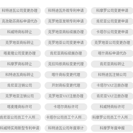
科特迪瓦公司变更办理
科特迪瓦外观专利申请
科摩罗公司变更申请
克孜勒苏商标申请代办
克罗地亚发明专利申请
肯尼亚公司变更申请
科威特商标转让
克罗地亚商标续展办理
卡塔尔公司变更申请
克罗地亚商标转让
克罗地亚公司变更申请
克罗地亚公司变更办理
喀麦隆公司变更办理
肯尼亚商标续展办理
喀什商标申请代办
科摩罗商标转让
克拉玛依商标变更代理
肯尼亚商标转让
科特迪瓦商标转让
喀什商标变更代理
科特迪瓦注销公司
肯尼亚注销公司
开封商标变更代理
卡塔尔VAT注册办理
克罗地亚注销公司
克罗地亚VAT注册办理
肯尼亚VAT注册办理
喀麦隆商标许可
卡塔尔商标许可
科威特商标许可
肯尼亚公司员工个人所得税缴纳
卡塔尔公司员工个人所得税缴纳
科摩罗公司员工个人所得税缴纳
科威特实用新型专利申请
科特迪瓦公司年度审计
科摩罗年度申报