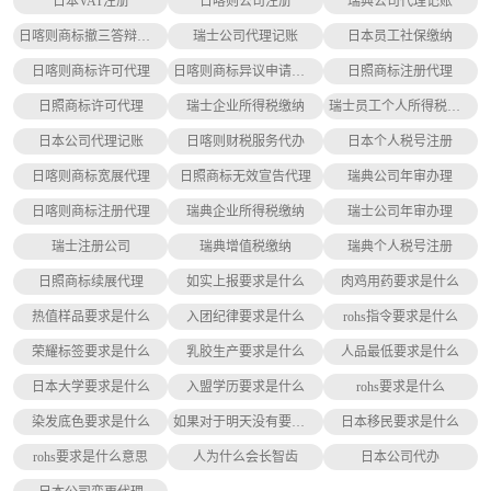
日本VAT注册
日喀则公司注册
瑞典公司代理记账
日喀则商标撤三答辩代理
瑞士公司代理记账
日本员工社保缴纳
日喀则商标许可代理
日喀则商标异议申请代理
日照商标注册代理
日照商标许可代理
瑞士企业所得税缴纳
瑞士员工个人所得税缴纳
日本公司代理记账
日喀则财税服务代办
日本个人税号注册
日喀则商标宽展代理
日照商标无效宣告代理
瑞典公司年审办理
日喀则商标注册代理
瑞典企业所得税缴纳
瑞士公司年审办理
瑞士注册公司
瑞典增值税缴纳
瑞典个人税号注册
日照商标续展代理
如实上报要求是什么
肉鸡用药要求是什么
热值样品要求是什么
入团纪律要求是什么
rohs指令要求是什么
荣耀标签要求是什么
乳胶生产要求是什么
人品最低要求是什么
日本大学要求是什么
入盟学历要求是什么
rohs要求是什么
染发底色要求是什么
如果对于明天没有要求是什么歌
日本移民要求是什么
rohs要求是什么意思
人为什么会长智齿
日本公司代办