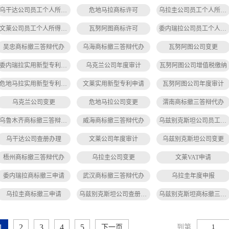
乌干达公司员工个人所得税缴纳
危地马拉商标许可
乌拉圭公司员工个人所得税缴纳
文莱公司员工个人所得税缴纳
瓦努阿图商标许可
委内瑞拉公司员工个人所得税缴纳
吴忠商标撤三答辩代办
乌海商标撤三答辩代办
瓦努阿图公司变更
委内瑞拉实用新型专利申请
乌克兰公司年度审计
瓦努阿图公司增值税缴纳
危地马拉实用新型专利申请
文莱实用新型专利申请
瓦努阿图公司年度审计
乌克兰公司变更
危地马拉公司变更
渭南商标撤三答辩代办
乌鲁木齐商标撤三答辩代办
威海商标撤三答辩代办
乌兹别克斯坦公司员工社保缴纳
乌干达公司查册办理
文莱公司年度审计
乌兹别克斯坦公司变更
梧州商标撤三答辩代办
乌拉圭公司变更
文莱VAT申请
委内瑞拉商标撤三申请
武汉商标撤三答辩代办
乌拉圭年度申报
乌拉圭商标撤三申请
乌兹别克斯坦公司查册办理
乌兹别克斯坦商标撤三申请
1
2
3
4
5
到第
下一页