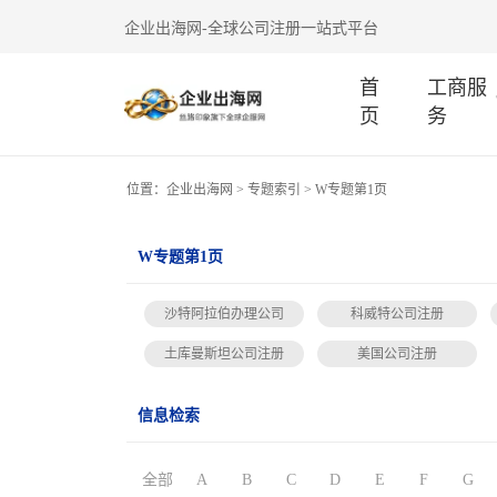
企业出海网-全球公司注册一站式平台
首
工商服
页
务
位置：
企业出海网
>
专题索引
> W专题第1页
W专题第1页
沙特阿拉伯办理公司
科威特公司注册
土库曼斯坦公司注册
美国公司注册
信息检索
全部
A
B
C
D
E
F
G