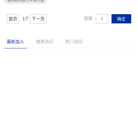
淄博商标撤三申请代理
1/7
到第
首页
下一页
确定
最新加入
推荐访问
热门访问