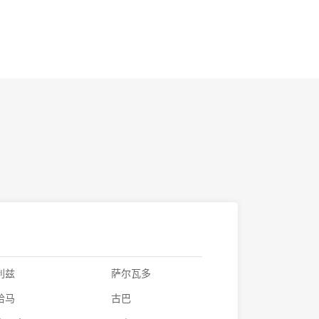
利兹
萨尔瓦多
哈马
古巴