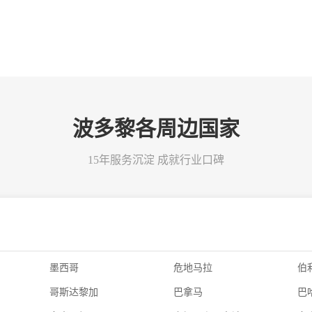
波多黎各周边国家
15年服务沉淀 成就行业口碑
墨西哥
危地马拉
伯
哥斯达黎加
巴拿马
巴