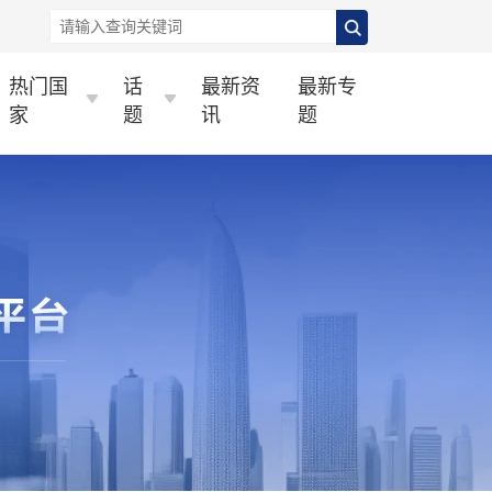
热门国
话
最新资
最新专
家
题
讯
题