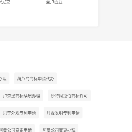
米尼克
圣卢西亚
办理
葫芦岛商标申请代办
卢森堡商标续展办理
沙特阿拉伯商标许可
贝宁外观专利申请
丹麦发明专利申请
阿曼公司变更申请
阿曼公司变更办理