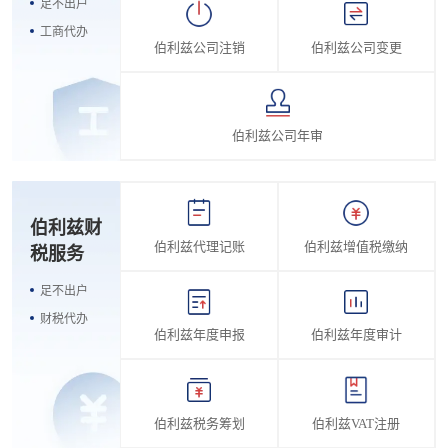
足不出户
工商代办
伯利兹公司注销
伯利兹公司变更
伯利兹公司年审
伯利兹财
伯利兹代理记账
伯利兹增值税缴纳
税服务
足不出户
财税代办
伯利兹年度申报
伯利兹年度审计
伯利兹税务筹划
伯利兹VAT注册