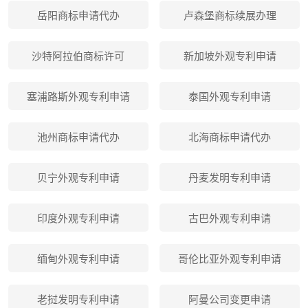
岳阳商标申请代办
卢森堡商标续展办理
沙特阿拉伯商标许可
新加坡外观专利申请
塞浦路斯外观专利申请
泰国外观专利申请
池州商标申请代办
北海商标申请代办
贝宁外观专利申请
丹麦发明专利申请
印度外观专利申请
古巴外观专利申请
缅甸外观专利申请
哥伦比亚外观专利申请
老挝发明专利申请
阿曼公司变更申请