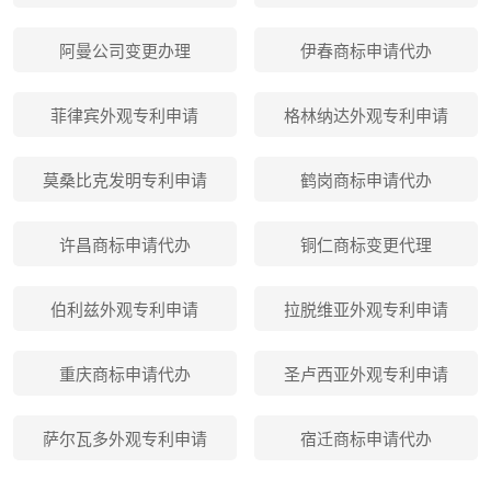
阿曼公司变更办理
伊春商标申请代办
菲律宾外观专利申请
格林纳达外观专利申请
莫桑比克发明专利申请
鹤岗商标申请代办
许昌商标申请代办
铜仁商标变更代理
伯利兹外观专利申请
拉脱维亚外观专利申请
重庆商标申请代办
圣卢西亚外观专利申请
萨尔瓦多外观专利申请
宿迁商标申请代办