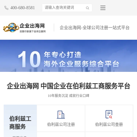
400-680-8581
企业出海网-全球公司注册一站式平台
企业出海网 中国企业在伯利兹工商服务平台
10年服务沉淀 成就行业口碑
伯利兹工
伯利兹公司注册
伯利兹公司查册
商服务