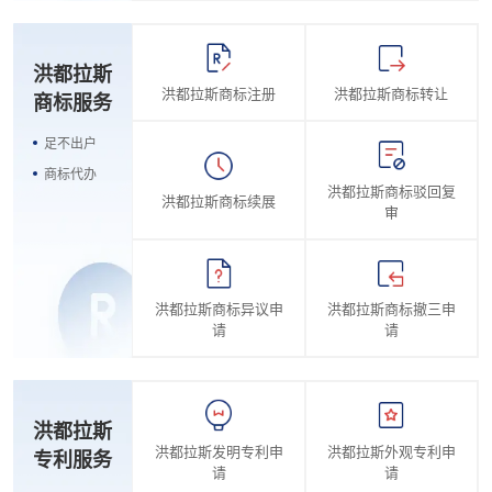
洪都拉斯
洪都拉斯商标注册
洪都拉斯商标转让
商标服务
足不出户
商标代办
洪都拉斯商标驳回复
洪都拉斯商标续展
审
洪都拉斯商标异议申
洪都拉斯商标撤三申
请
请
洪都拉斯
洪都拉斯发明专利申
洪都拉斯外观专利申
专利服务
请
请