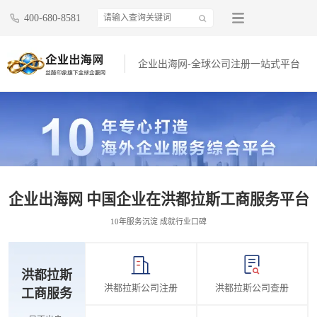
400-680-8581
企业出海网-全球公司注册一站式平台
企业出海网 中国企业在洪都拉斯工商服务平台
10年服务沉淀 成就行业口碑
洪都拉斯
洪都拉斯公司注册
洪都拉斯公司查册
工商服务