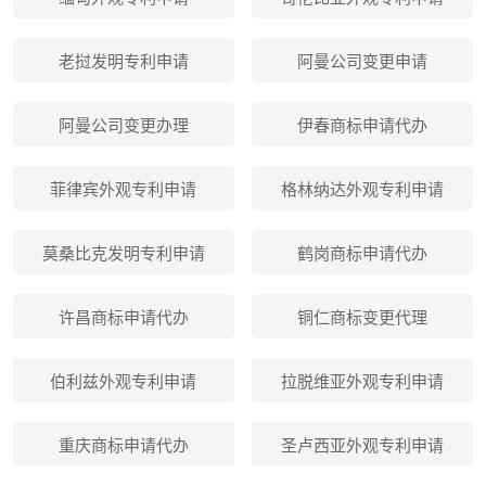
老挝发明专利申请
阿曼公司变更申请
阿曼公司变更办理
伊春商标申请代办
菲律宾外观专利申请
格林纳达外观专利申请
莫桑比克发明专利申请
鹤岗商标申请代办
许昌商标申请代办
铜仁商标变更代理
伯利兹外观专利申请
拉脱维亚外观专利申请
重庆商标申请代办
圣卢西亚外观专利申请