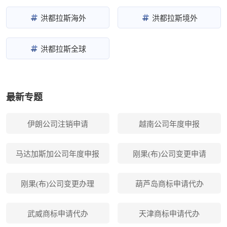
洪都拉斯海外
洪都拉斯境外
洪都拉斯全球
最新专题
伊朗公司注销申请
越南公司年度申报
马达加斯加公司年度申报
刚果(布)公司变更申请
刚果(布)公司变更办理
葫芦岛商标申请代办
武威商标申请代办
天津商标申请代办