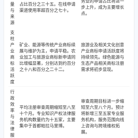
务业的申请占比将进一
量
占比百分之三十五。在线申请
步上升，成为主要增长
与
渠道使用率超百分之七十。
点。
来
源
支
柱
产
矿业、能源等传统产业商标续
旅游业及相关文化创意
业
展与维护为主，申请平稳。农
产业商标申请活跃度将
商
业加工与旅游业商标新申请同
持续领先。绿色能源与
标
比增幅显著，分别达到约百分
生态产品相关商标注册
活
之十八和百分之二十二。
需求将初步显现。
跃
度
行
政
审查周期目标进一步缩
效
平均注册审查周期缩短至八至
短至六至八个月。预计
率
十个月。专业知识产权法律服
将新增三至五家专业服
与
务机构数量约为十五家，主要
务机构，服务范围向线
法
集中于首都帕拉马里博。
上咨询与跨境维权拓
律
展。
服