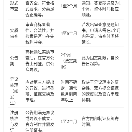
形式
否齐全、符合格
通知，答复期通常为1
1至2个月
审查
式要求、分类是
个月，整体时间相应
否正确等。
顺延。
审查商标显著
若发出审查意见通知
实质
性、合法性，并
书，申请人需在2个月
4至6个月
审查
检索是否与在先
内答复，审查时间将
权利冲突。
延长。
商标通过实质审
2个月
公告
查后，在官方公
此为固定期限，自公
（法定期
期
告上刊登，供公
告日起算。
限）
众异议。
异议
应对第三方提出
时间不确
取决于异议理由的复
处理
的异议，进行答
定，通常
杂性、双方提交证据
（如
辩、证据交换及
数月到两
的速度以及官方审理
发
审理。
年以上
排期。
生）
注册
公告期满无异议
核准
或异议不成立，
官方内部制证及邮寄
1至2个月
与发
官方制作并颁发
时间。
证
注册证书。