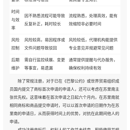
时间
因不熟悉流程可能导致
流程熟悉，处理高效，能有
与效
反复补正，耗时较长
效缩短非必要时间
率
风险
风险较高，易因程序或
风险较低，代理机构能提供
控制
文件问题导致驳回
专业意见并规避常见问题
后期
需自行监控续展、变更
通常提供提醒与代办服务，
维护
等事宜，易遗漏
确保权利持续有效
除了常规注册，对于已在《巴黎公约》或世界贸易组织成
员国内提交了商标首次申请的申请人，还可以考虑在苏里南主
张优先权。这意味着在首次申请之日起六个月内，在苏里南就
相同商标和商品提交申请时，可以以首次申请的日期作为在苏
里南的申请日，从而获得时间上的优势，对抗在此期间他人的
申请。
成功注册商标后，权利人的工作并未结束。积极使用并规