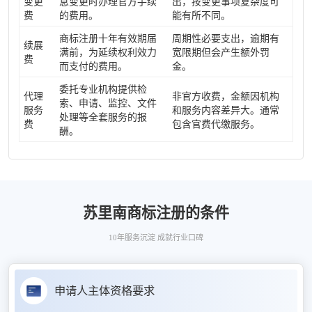
变更
息变更时办理官方手续
出，按变更事项复杂度可
费
的费用。
能有所不同。
商标注册十年有效期届
周期性必要支出，逾期有
续展
满前，为延续权利效力
宽限期但会产生额外罚
费
而支付的费用。
金。
委托专业机构提供检
代理
非官方收费，金额因机构
索、申请、监控、文件
服务
和服务内容差异大。通常
处理等全套服务的报
费
包含官费代缴服务。
酬。
苏里南商标注册的条件
10年服务沉淀 成就行业口碑
申请人主体资格要求