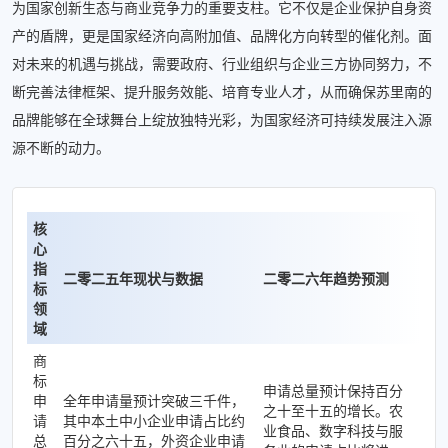
为国家创新生态与商业竞争力的重要支柱。它不仅是企业保护自身资
产的盾牌，更是国家经济向高附加值、品牌化方向转型的催化剂。面
对未来的机遇与挑战，需要政府、行业组织与企业三方协同努力，不
断完善法律框架、提升服务效能、培育专业人才，从而确保苏里南的
品牌能够在全球舞台上绽放独特光彩，为国家经济可持续发展注入源
源不断的动力。
核
心
指
二零二五年现状与数据
二零二六年趋势预测
标
领
域
商
标
申请总量预计保持百分
申
全年申请量预计突破三千件，
之十至十五的增长。农
请
其中本土中小企业申请占比约
业食品、数字科技与服
总
百分之六十五，外资企业申请