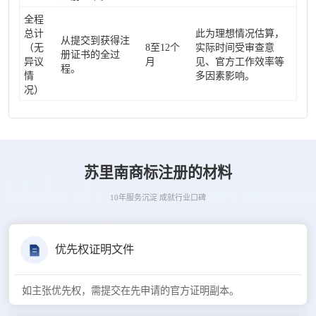
全程
总计
此为理想情况估算，
从提交到获得注
（无
8至12个
实际时间受审查意
册证书的全过
异议
月
见、官方工作效率等
程。
情
多因素影响。
况）
苏里南商标注册的材料
10年服务沉淀 成就行业口碑
优先权证明文件
如主张优先权，需提交在先申请的官方证明副本。