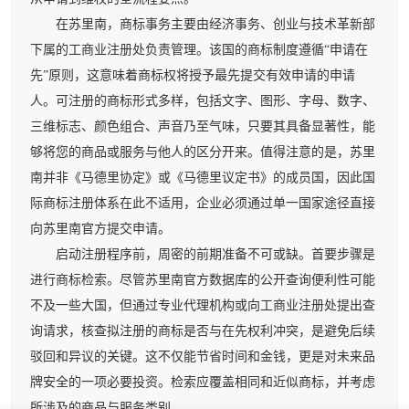
在苏里南，商标事务主要由经济事务、创业与技术革新部
下属的工商业注册处负责管理。该国的商标制度遵循“申请在
先”原则，这意味着商标权将授予最先提交有效申请的申请
人。可注册的商标形式多样，包括文字、图形、字母、数字、
三维标志、颜色组合、声音乃至气味，只要其具备显著性，能
够将您的商品或服务与他人的区分开来。值得注意的是，苏里
南并非《马德里协定》或《马德里议定书》的成员国，因此国
际商标注册体系在此不适用，企业必须通过单一国家途径直接
向苏里南官方提交申请。
启动注册程序前，周密的前期准备不可或缺。首要步骤是
进行商标检索。尽管苏里南官方数据库的公开查询便利性可能
不及一些大国，但通过专业代理机构或向工商业注册处提出查
询请求，核查拟注册的商标是否与在先权利冲突，是避免后续
驳回和异议的关键。这不仅能节省时间和金钱，更是对未来品
牌安全的一项必要投资。检索应覆盖相同和近似商标，并考虑
所涉及的商品与服务类别。