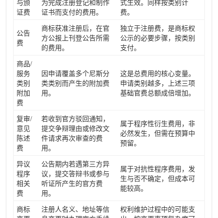
与颁
为完成注册登记和制作
式生效。同样按类别计
证费
证书而支付的费用。
费。
商标获准注册后，在官
独立于注册费，是商标权
公告
方公报上刊登公告所需
公示的必要步骤，按类别
费
的费用。
支付。
商品/
服务
因申请覆盖多个尼斯分
这是总费用的核心变量。
类别
类类别而产生的附加费
申请类别越多，上述三项
附加
用。
基础官费总额成倍增加。
费
复审/
若收到官方驳回通知，
属于程序性衍生费用，非
意见
提交争辩理由或修改文
必然发生，但需在预算中
陈述
件请求再次审查的费
预留。
费
用。
异议
公告期内若遇第三方异
属于对抗性程序费用，发
程序
议，提交答辩书或参与
生与否不确定，但成本可
相关
听证所产生的官方费
能较高。
费
用。
商标
注册人名义、地址等信
权利维护过程中的可能支