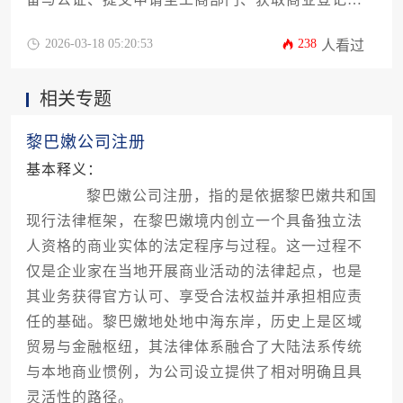
以及后续税务与银行账户开设等步骤，费用则因公
司类型、注册资本及服务需求而异，通常包含政府
2026-03-18 05:20:53
238
人看过
规费、公证费、代理服务费等，总体范围约在数千
至数万美元之间。
相关专题
黎巴嫩公司注册
基本释义：
黎巴嫩公司注册，指的是依据黎巴嫩共和国
现行法律框架，在黎巴嫩境内创立一个具备独立法
人资格的商业实体的法定程序与过程。这一过程不
仅是企业家在当地开展商业活动的法律起点，也是
其业务获得官方认可、享受合法权益并承担相应责
任的基础。黎巴嫩地处地中海东岸，历史上是区域
贸易与金融枢纽，其法律体系融合了大陆法系传统
与本地商业惯例，为公司设立提供了相对明确且具
灵活性的路径。