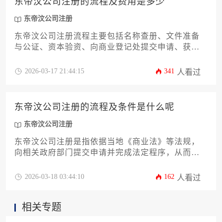
东帝汶公司注册的流程及费用是多少
东帝汶公司注册
东帝汶公司注册流程主要包括名称查册、文件准备
与公证、资本验资、向商业登记处提交申请、获取
税务登记等核心步骤；其费用则因公司类型、注册
资本及代理服务差异而浮动，通常介于数千至上万
2026-03-17 21:44:15
341
人看过
美元之间。
东帝汶公司注册的流程及条件是什么呢
东帝汶公司注册
东帝汶公司注册是指依据当地《商业法》等法规，
向相关政府部门提交申请并完成法定程序，从而在
该国合法设立商业实体的过程。其核心流程包括名
称核准、文件准备、申请提交、审批与登记等步
2026-03-18 03:44:10
162
人看过
骤，而基本条件则涉及股东与董事要求、最低资本
规定、注册地址以及特定的行业许可等。
相关专题