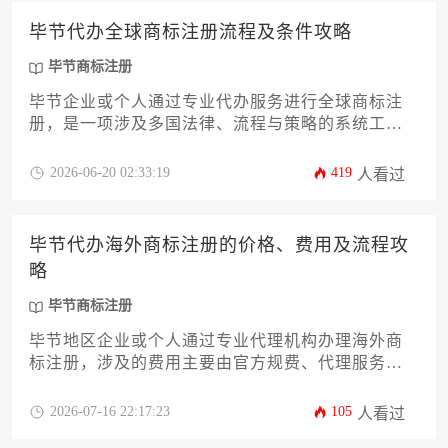
毕节代办全球商标注册流程及条件攻略
毕节商标注册
毕节企业或个人通过专业代办服务进行全球商标注
册，是一项涉及多国法律、流程与策略的系统工
程。本攻略将详细解析从前期查询、申请准备到国
际递交、后期维护的全流程，并阐明选择毕节本地
2026-06-20 02:33:19
419
人看过
代办机构的优势与关键条件，为出海品牌构建坚实
的法律护城河。
毕节代办海外商标注册的价格、费用及流程攻
略
毕节商标注册
毕节地区企业或个人通过专业代理机构办理海外商
标注册，涉及的费用主要由官方规费、代理服务费
及潜在杂费构成，流程涵盖前期查询、申请提交、
审查公示及注册维护等关键阶段。本文将为您详尽
2026-07-16 22:17:23
105
人看过
解析毕节代办海外商标注册的价格构成、具体费用