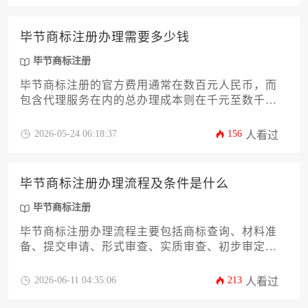
毕节商标注册办理需要多少钱
毕节商标注册
毕节商标注册的官方费用通常在数百元人民币，而
包含代理服务在内的总办理成本则在千元至数千元
不等。实际花费并非固定数字，它受到申请类别数
量、流程复杂度、是否遭遇异议以及选择的服务模
2026-05-24 06:18:37
156
人看过
式等多重因素共同影响。
毕节商标注册办理流程及条件是什么
毕节商标注册
毕节商标注册办理流程主要包括商标查询、材料准
备、提交申请、形式审查、实质审查、初步审定公
告、注册公告及证书颁发等步骤，而办理条件则涉
及申请人资格、商标显著性、非冲突性及规范材料
2026-06-11 04:35:06
213
人看过
等核心要求。