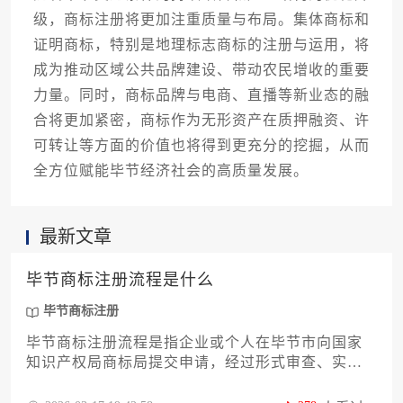
级，商标注册将更加注重质量与布局。集体商标和
证明商标，特别是地理标志商标的注册与运用，将
成为推动区域公共品牌建设、带动农民增收的重要
力量。同时，商标品牌与电商、直播等新业态的融
合将更加紧密，商标作为无形资产在质押融资、许
可转让等方面的价值也将得到更充分的挖掘，从而
全方位赋能毕节经济社会的高质量发展。
最新文章
毕节商标注册流程是什么
毕节商标注册
毕节商标注册流程是指企业或个人在毕节市向国家
知识产权局商标局提交申请，经过形式审查、实质
审查、公告和核准发证等一系列法定步骤，最终获
得商标专用权的完整过程。这一流程旨在保护品牌