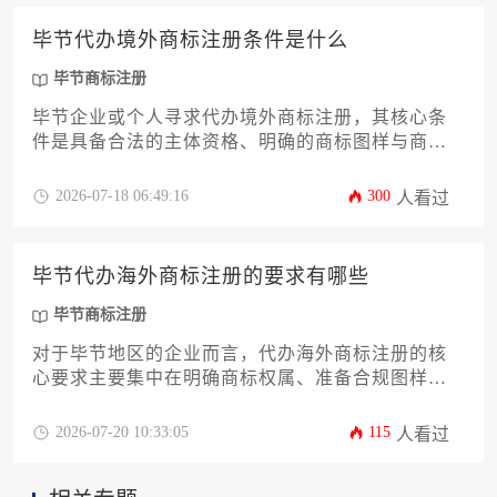
明细以及全流程操作攻略。
毕节代办境外商标注册条件是什么
毕节商标注册
毕节企业或个人寻求代办境外商标注册，其核心条
件是具备合法的主体资格、明确的商标图样与商品
服务类别、目标国家地区的选择与查询、以及委托
专业合规的代理机构。整个过程涉及国内基础申
2026-07-18 06:49:16
300
人看过
请、国际途径选择及当地法律适配，需系统准备与
专业规划。
毕节代办海外商标注册的要求有哪些
毕节商标注册
对于毕节地区的企业而言，代办海外商标注册的核
心要求主要集中在明确商标权属、准备合规图样、
选定目标国家与类别、委托具备专业资质的代理机
构，并完成相应的公证认证等法律手续，以确保品
2026-07-20 10:33:05
115
人看过
牌在海外市场的顺利布局与保护。