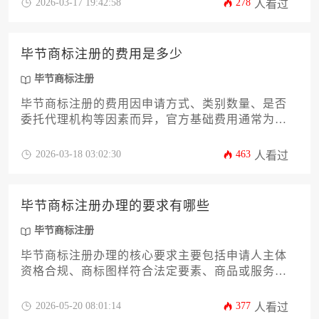
2026-03-17 19:42:58
278
人看过
标识，防止侵权，对于毕节地区的市场主体建立品
牌形象至关重要。
毕节商标注册的费用是多少
毕节商标注册
毕节商标注册的费用因申请方式、类别数量、是否
委托代理机构等因素而异，官方基础费用通常为数
百元人民币，但实际总支出可能涵盖代理服务费、
类别扩展费、后续维护费等，整体预算建议准备数
2026-03-18 03:02:30
463
人看过
千元以覆盖完整流程。
毕节商标注册办理的要求有哪些
毕节商标注册
毕节商标注册办理的核心要求主要包括申请人主体
资格合规、商标图样符合法定要素、商品或服务类
别选择准确，以及提交完整申请材料并通过审查流
程。成功注册需规避禁用标志、确保显著性与在先
2026-05-20 08:01:14
377
人看过
权利无冲突，同时遵循地方与国家级程序规范。