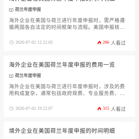
荷兰年度申报
海外企业在美国与荷兰进行年度申报时，需严格遵
循两国各自法定的时间框架与流程。美国申报核心
涉及企业所得税申报截止日及延期可能，而荷兰则
围绕财务年报提交与税务申报期限展开。两地时间
2026-07-02 12:22:02
206
人看过
节点差异显著，且均与企业类型、财年设置紧密相
关，企业必须提前规划以避免合规风险。
海外企业在美国荷兰年度申报的费用一览
荷兰年度申报
海外企业在美国与荷兰进行年度申报时，涉及的费
用构成复杂，通常包括政府规费、专业服务费、潜
在罚款及运营合规成本等，具体金额因公司规模、
业务性质及合规复杂程度而有显著差异。
2026-07-02 19:22:07
315
人看过
境外企业在美国荷兰年度申报的时间明细