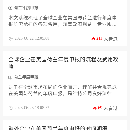
荷兰年度申报
本文系统梳理了全球企业在美国与荷兰进行年度申
报所需承担的各项费用，涵盖政府规费、专业服务
成本及潜在合规支出，为企业财务规划提供清晰实
用的参考指南。
2026-06-22 12:05:08
211
人看过
全球企业在美国荷兰年度申报的流程及费用攻
略
荷兰年度申报
对于在全球市场布局的企业而言，理解并合规完成
在美国与荷兰的年度申报，是维持公司良好法律与
财务状态的关键。本文将深入剖析两地年度申报的
核心流程、关键时间节点、所需文件以及相关费用
2026-06-26 18:08:52
69
人看过
构成，为企业提供一份清晰、实用的合规操作指
南。
海外企业在美国荷兰年度申报的时间明细