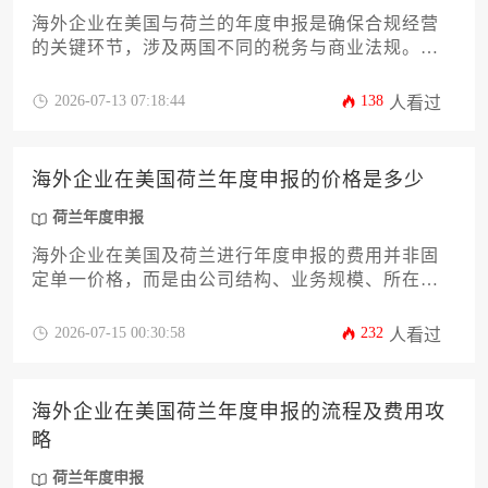
海外企业在美国与荷兰的年度申报是确保合规经营
的关键环节，涉及两国不同的税务与商业法规。本
文提供一份详尽的流程攻略，涵盖申报前的核心准
备、两国申报的具体步骤、常见挑战的应对策略以
2026-07-13 07:18:44
138
人看过
及高效合规的管理建议，旨在帮助企业系统化地完
成年度义务，规避潜在风险。
海外企业在美国荷兰年度申报的价格是多少
荷兰年度申报
海外企业在美国及荷兰进行年度申报的费用并非固
定单一价格，而是由公司结构、业务规模、所在地
法规及所需服务复杂度共同决定的动态区间。本文
旨在深入剖析两国申报的核心成本构成、常见收费
2026-07-15 00:30:58
232
人看过
模式及企业高效管控费用的实用策略。
海外企业在美国荷兰年度申报的流程及费用攻
略
荷兰年度申报