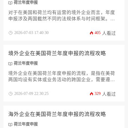
荷兰年度申报
对于在美国和荷兰均有运营的境外企业而言，年度
申报涉及两国截然不同的法规体系与时间框架。美
国各州及联邦层面的申报截止日各异，而荷兰则遵
循严格的财政年度后五个月期限。企业必须精准掌
2026-07-03 17:40:30
405
人看过
握这些关键时间节点，并协调好两地申报的先后顺
序与数据衔接，以避免产生罚款与合规风险。
境外企业在美国荷兰年度申报的流程攻略
荷兰年度申报
境外企业在美国荷兰年度申报的流程，是指在美荷
两国均设有实体或业务活动的跨国企业，需要遵循
各自国家复杂的法规要求，完成一系列年度合规申
报工作。本攻略将深度解析两国申报的核心差异、
2026-07-09 22:30:25
329
人看过
关键步骤、常见陷阱及高效管理策略，为企业提供
一站式实用指引。
海外企业在美国荷兰年度申报的流程攻略
荷兰年度申报