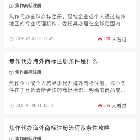
焦作商标注册
焦作代办全球商标注册，是指企业或个人通过焦作
地区的专业代理机构，委托其办理在全球范围内进
行商标申请与保护的全套服务。该攻略将系统阐述
其核心价值、必备条件、详尽流程及策略要点，助
2026-07-01 01:17:47
278
人看过
力品牌顺利出海。
焦作代办海外商标注册条件是什么
焦作商标注册
焦作企业或个人若寻求代办海外商标注册，核心条
件在于具备清晰合法的商标标识、明确的商品或服
务类别、符合目标国家法律的主体资格，并选择具
备专业资质的代办机构。这不仅是法律程序的起
2026-07-08 11:35:30
235
人看过
点，更是品牌出海战略成功的关键基石。
焦作代办海外商标注册流程及条件攻略
焦作商标注册