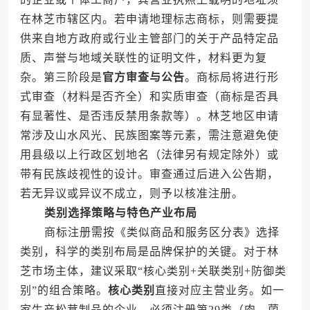
在林芝市辖区内。若申请地理标志商标，则需要提
供来自地方政府或行业主管部门的关于产品特定品
质、声誉与地域关联性的证明文件，材料更为复
杂。第三阶段是
官方审查与公告
。商标局将进行形
式审查（材料是否齐全）和实质审查（商标是否具
有显著性、是否违反禁用条款等）。林芝地区申请
常涉及山水风光、民族图案等元素，需注意避免使
用县级以上行政区划地名（法律另有规定除外）或
带有民族歧视性的设计。审查通过后进入公告期，
若无异议或异议不成立，则予以核准注册。
类别选择策略与特色产业布局
商标注册需按《类似商品和服务区分表》选择
类别，科学的类别布局是品牌保护的关键。对于林
芝市场主体，建议采取“核心类别+关联类别+防御类
别”的组合策略。
核心类别
直接对应主营业务。如一
家生产松茸制品的企业，必须注册第29类（肉、菌