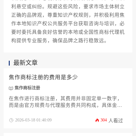
利悬空或纠纷。规避这些风险，要求市场主体树立
正确的品牌观，尊重知识产权规则，并积极利用焦
作本地知识产权公共服务平台获取咨询与培训，必
要时委托具备良好信誉的本地或全国性商标代理机
构提供专业服务，确保品牌之路行稳致远。
最新文章
焦作商标注册的费用是多少
焦作商标注册
在焦作进行商标注册，其费用并非固定单一数字，
而是由官方规费与代理服务费共同构成，具体金额
根据申请类别、代理机构选择及流程复杂度在数百
元至数千元不等。本文将为您详尽解析焦作商标注
2026-03-18 01:40:09
304
人看过
册的各项费用构成、市场行情、省钱策略及常见误
区，助您清晰规划知识产权投入。