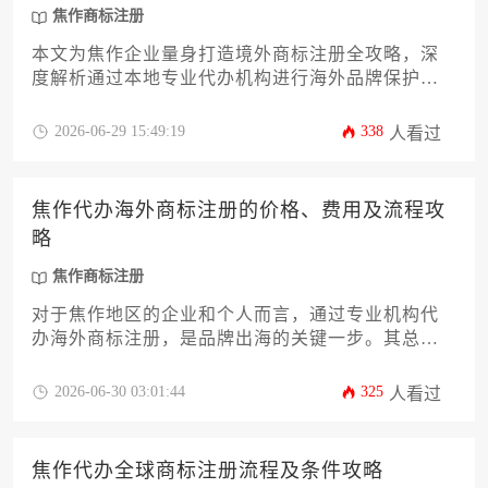
焦作商标注册
本文为焦作企业量身打造境外商标注册全攻略，深
度解析通过本地专业代办机构进行海外品牌保护的
完整流程与核心条件。文章将系统阐述从前期查询
到后期维护的十二个关键环节，并提供实用策略，
2026-06-29 15:49:19
338
人看过
助力企业高效布局国际市场，规避常见风险。
焦作代办海外商标注册的价格、费用及流程攻
略
焦作商标注册
对于焦作地区的企业和个人而言，通过专业机构代
办海外商标注册，是品牌出海的关键一步。其总体
费用因目标国家、类别数量及代理服务而异，流程
则涵盖前期查询、申请提交、审查公告到最终获权
2026-06-30 03:01:44
325
人看过
等多个专业环节。本文将为您详细拆解焦作代办海
外商标注册的价格构成、核心费用项目以及全流程
实战攻略。
焦作代办全球商标注册流程及条件攻略