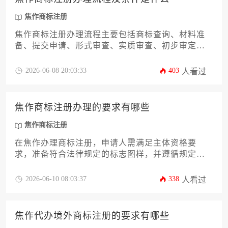
焦作商标注册
焦作商标注册办理流程主要包括商标查询、材料准
备、提交申请、形式审查、实质审查、初步审定公
告、核准注册等关键环节，办理条件则涉及申请人
资格、商标图样规范、商品服务分类准确及无禁用
2026-06-08 20:03:33
403
人看过
情形等基本要求。对于焦作地区的企业与个人而
言，明晰流程与条件是成功获取商标权、构筑品牌
保护壁垒的首要步骤。
焦作商标注册办理的要求有哪些
焦作商标注册
在焦作办理商标注册，申请人需满足主体资格要
求，准备符合法律规定的标志图样，并遵循规定的
申请流程向国家知识产权局提交材料，同时需注意
商标的显著性与合法性审查，以确保顺利获权。
2026-06-10 08:03:37
338
人看过
焦作代办境外商标注册的要求有哪些