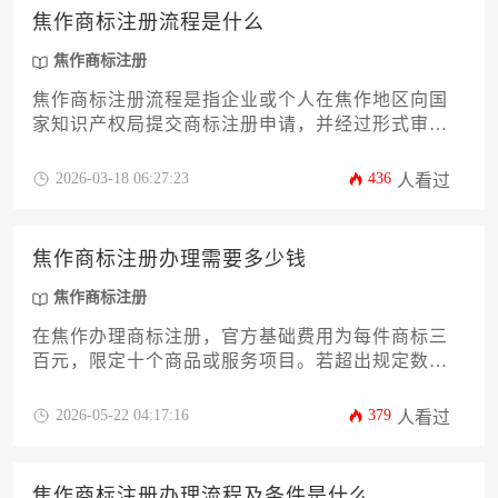
焦作商标注册流程是什么
焦作商标注册
焦作商标注册流程是指企业或个人在焦作地区向国
家知识产权局提交商标注册申请，并经过形式审
查、实质审查、公告与核准等一系列法定步骤，最
终获得商标专用权的完整过程。这一流程涉及前期
2026-03-18 06:27:23
436
人看过
查询、材料准备、官方审查等多个关键环节，对于
保护品牌权益至关重要。
焦作商标注册办理需要多少钱
焦作商标注册
在焦作办理商标注册，官方基础费用为每件商标三
百元，限定十个商品或服务项目。若超出规定数
量，每增加一项需额外支付三十元。然而，实际办
理的总成本远不止于此，它通常包含代理服务费、
2026-05-22 04:17:16
379
人看过
可能产生的驳回复审或异议答辩等后续费用，总花
费通常在千元至数千元不等，具体数额取决于办理
途径、商标复杂度及潜在风险。
焦作商标注册办理流程及条件是什么