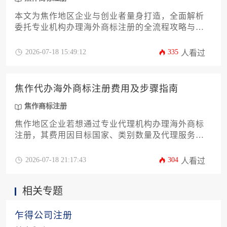
本文为焦作地区企业与创业者量身打造，全面解析
委托专业机构办理海外商标注册的全流程攻略与核
心条件。内容涵盖从前期必要性分析、申请准备到
国际注册体系选择、各国具体实践及后期维护，旨
2026-07-18 15:49:12
335
人看过
在提供一站式、可落地的专业指导。
焦作代办海外商标注册费用及步骤指南
焦作商标注册
焦作地区企业若想通过专业代理机构办理海外商标
注册，其费用因目标国家、类别数量及代理服务差
异而不同，通常在数千至数万元人民币不等。核心
步骤包括前期查询分析、申请材料准备、递交官方
2026-07-18 21:17:43
304
人看过
审查、公告与核准注册。选择一家经验丰富的本地
代理机构，能显著提升注册成功率并有效管控成本
相关专题
与风险。
乍得公司注册