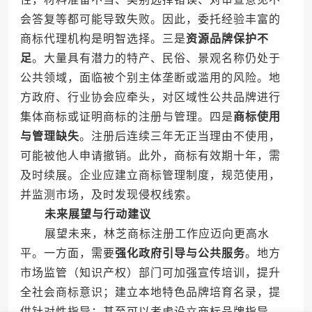
会答复等都可能导致失败。因此，委托经验丰富的
商标代理机构是明智选择。三是
资源品牌保护不
足
。大量具有潜力的特产、民俗、景观名称仍处于
公共领域，面临被个别主体垄断或滥用的风险。地
方政府、行业协会应牵头，对区域性公共品牌进行
集体商标或证明商标的注册与管理。四是
商标使用
与管理缺失
。注册后连续三年无正当理由不使用，
可能被他人申请撤销。此外，商标有效期十年，需
及时续展。企业应建立商标管理制度，规范使用，
并监测市场，及时发现侵权线索。
未来展望与行动建议
展望未来，林芝商标注册工作应迈向更高水
平。一方面，需要
强化政府引导与公共服务
。地方
市场监管（知识产权）部门可加强宣传培训，提升
全社会商标意识；建立本地特色品牌培育名录，提
供针对性指导；甚至可以考虑设立商标品牌指导