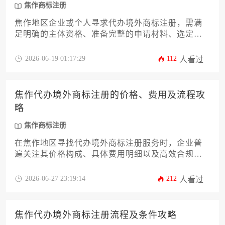
焦作商标注册
焦作地区企业或个人寻求代办境外商标注册，需满
足明确的主体资格、准备完整的申请材料、选定目
标国家或地区、遵守当地法律程序及支付相应费用
等核心要求。委托专业代理机构能高效处理跨国申
2026-06-19 01:17:29
112
人看过
请中的复杂问题，保障商标海外布局的顺利推进。
焦作代办境外商标注册的价格、费用及流程攻
略
焦作商标注册
在焦作地区寻找代办境外商标注册服务时，企业普
遍关注其价格构成、具体费用明细以及高效合规的
办理流程。本文将为您提供一份详尽的攻略，深入
解析焦作本地代理服务的费用区间、影响成本的关
2026-06-27 23:19:14
212
人看过
键因素，并梳理从前期查询到成功注册的全流程步
骤，助您以清晰的预算和路径规划，顺利布局海外
市场。
焦作代办境外商标注册流程及条件攻略