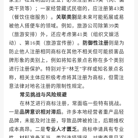
类干货等）；一家经营藏式民宿的，应注册第43类
（餐饮住宿服务）。
关联类别
是未来可能拓展或易
被他人搭便车的领域。例如，旅游公司除第39类
（旅游安排）外，还应考虑第41类（组织文娱活
动）、第16类（旅游宣传册）。
防御性注册
则是为
防止他人注册相同商标在其他不相关但可能损害品
牌形象的类别上，例如将知名景点名称在多个类别
进行注册保护。特别对于“林芝”字样或知名景点名
称，相关主体应积极考虑将其注册为商标，但需注
意法律对地名注册的限制性规定。
常见挑战与风险规避
在林芝进行商标注册，常面临一些特有挑战。
一是
品牌意识相对滞后
。许多本地经营者重产品轻
品牌，未能及时注册，导致品牌被抢注，后期维权
成本高昂。二是
专业人才匮乏
。商标申请具有专业
性，材料准备不当、类别选择错误、对审查意见不