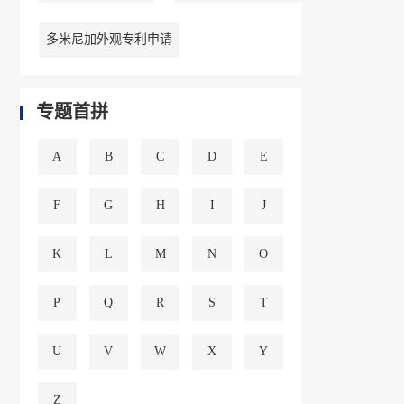
多米尼加外观专利申请
专题首拼
A
B
C
D
E
F
G
H
I
J
K
L
M
N
O
P
Q
R
S
T
U
V
W
X
Y
Z