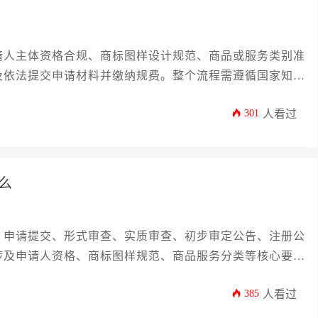
请人主体资格合规、商标图样设计规范、商品或服务类别准
及依法提交申请材料并缴纳规费。整个流程需遵循国家知识
，以确保顺利获权。
301
人看过
么
、申请提交、形式审查、实质审查、初步审定公告、注册公
涉及申请人资格、商标图样规范、商品服务分类等核心要
或企业而言，系统了解这些流程与条件是成功获取商标权保
385
人看过