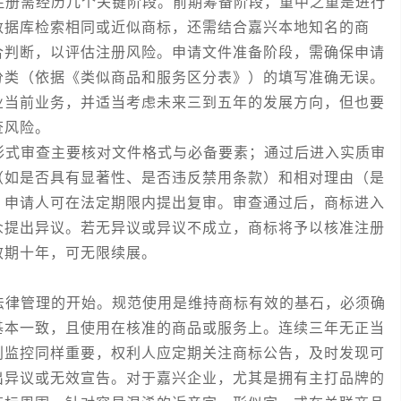
册需经历几个关键阶段。前期筹备阶段，重中之重是进行
数据库检索相同或近似商标，还需结合嘉兴本地知名的商
合判断，以评估注册风险。申请文件准备阶段，需确保申请
分类（依据《类似商品和服务区分表》）的填写准确无误。
业当前业务，并适当考虑未来三到五年的发展方向，但也要
查风险。
式审查主要核对文件格式与必备要素；通过后进入实质审
（如是否具有显著性、是否违反禁用条款）和相对理由（是
，申请人可在法定期限内提出复审。审查通过后，商标进入
众提出异议。若无异议或异议不成立，商标将予以核准注册
效期十年，可无限续展。
律管理的开始。规范使用是维持商标有效的基石，必须确
基本一致，且使用在核准的商品或服务上。连续三年无正当
利监控同样重要，权利人应定期关注商标公告，及时发现可
出异议或无效宣告。对于嘉兴企业，尤其是拥有主打品牌的