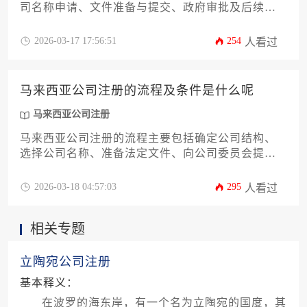
司名称申请、文件准备与提交、政府审批及后续登
记，其费用因公司类型、注册资本及服务需求差异
较大，通常在数千至数万马币不等。
2026-03-17 17:56:51
254
人看过
马来西亚公司注册的流程及条件是什么呢
马来西亚公司注册
马来西亚公司注册的流程主要包括确定公司结构、
选择公司名称、准备法定文件、向公司委员会提交
申请、开设公司银行账户以及完成税务登记等关键
步骤；其基本条件则涉及至少一名股东和董事、符
2026-03-18 04:57:03
295
人看过
合要求的注册地址、最低注册资本规定以及遵守当
地特定行业的许可要求。
相关专题
立陶宛公司注册
基本释义：
在波罗的海东岸，有一个名为立陶宛的国度，其