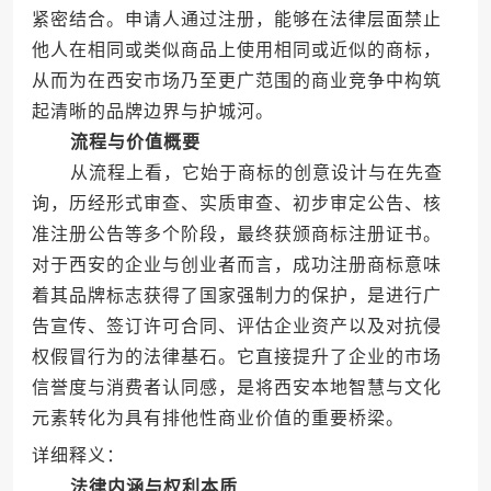
紧密结合。申请人通过注册，能够在法律层面禁止
他人在相同或类似商品上使用相同或近似的商标，
从而为在西安市场乃至更广范围的商业竞争中构筑
起清晰的品牌边界与护城河。
流程与价值概要
从流程上看，它始于商标的创意设计与在先查
询，历经形式审查、实质审查、初步审定公告、核
准注册公告等多个阶段，最终获颁商标注册证书。
对于西安的企业与创业者而言，成功注册商标意味
着其品牌标志获得了国家强制力的保护，是进行广
告宣传、签订许可合同、评估企业资产以及对抗侵
权假冒行为的法律基石。它直接提升了企业的市场
信誉度与消费者认同感，是将西安本地智慧与文化
元素转化为具有排他性商业价值的重要桥梁。
详细释义：
法律内涵与权利本质