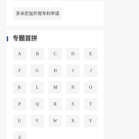
多米尼加外观专利申请
专题首拼
A
B
C
D
E
F
G
H
I
J
K
L
M
N
O
P
Q
R
S
T
U
V
W
X
Y
Z