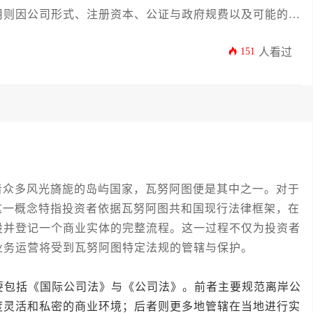
用则因公司形式、注册资本、公证与政府规费以及可能的代
威克朗不等。
151
人看过
多风光旖旎的岛屿国家，瓦努阿图便是其中之一。对于
这一概念特指投资者依据瓦努阿图共和国现行法律框架，在
设并登记一个商业实体的完整流程。这一过程不仅为投资者
业务运营将受到瓦努阿图特定法规的管辖与保护。
包括《国际公司法》与《公司法》。前者主要规范离岸公
度灵活和私密的商业环境；后者则更多地管辖在当地进行实