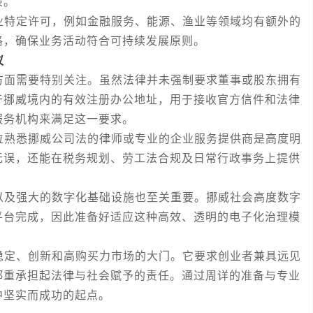
表。
特定许可，例如金融服务、能源、渔业等领域均有额外的
格，确保业务活动符合可持续发展原则。
议
面需要特别关注。虽然法律并未强制要求董事或股东拥有
于挪威境内的有效注册办公地址，用于接收官方信件和法律
服务机构来满足这一要求。
熟悉挪威公司法的律师或专业的企业服务提供商是高度明
无误，还能在税务规划、劳工法合规及日常行政事务上提供
及强大的数字化基础设施也至关重要。挪威社会高度数字
平台完成，因此准备好适应这种高效、透明的电子化治理模
定、创新和高购买力市场的大门。它要求创业者兼具远见
郑重承担起法律与社会赋予的责任。通过周详的准备与专业
中坚实而成功的起点。