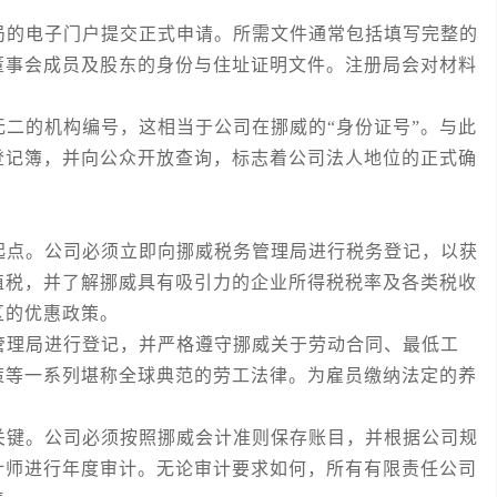
的电子门户提交正式申请。所需文件通常包括填写完整的
董事会成员及股东的身份与住址证明文件。注册局会对材料
的机构编号，这相当于公司在挪威的“身份证号”。与此
登记簿，并向公众开放查询，标志着公司法人地位的正式确
点。公司必须立即向挪威税务管理局进行税务登记，以获
值税，并了解挪威具有吸引力的企业所得税税率及各类税收
区的优惠政策。
理局进行登记，并严格遵守挪威关于劳动合同、最低工
策等一系列堪称全球典范的劳工法律。为雇员缴纳法定的养
键。公司必须按照挪威会计准则保存账目，并根据公司规
计师进行年度审计。无论审计要求如何，所有有限责任公司