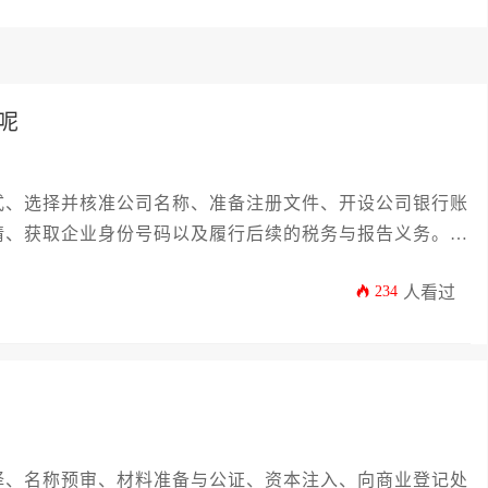
呢
式、选择并核准公司名称、准备注册文件、开设公司银行账
请、获取企业身份号码以及履行后续的税务与报告义务。其
满足最低股本要求、拥有挪威境内的有效经营地址，以及遵
234
人看过
择、名称预审、材料准备与公证、资本注入、向商业登记处