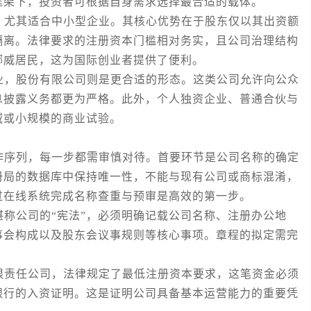
框架下，投资者可根据自身需求选择最合适的载体。
尤其适合中小型企业。其核心优势在于股东仅以其出资额
隔离。法律要求的注册资本门槛相对务实，且公司治理结构
挪威居民，这为国际创业者提供了便利。
，股份有限公司则是更合适的形态。这类公司允许向公众
息披露义务都更为严格。此外，个人独资企业、普通合伙与
域或小规模的商业试验。
序列，每一步都需审慎对待。首要环节是公司名称的确定
册局的数据库中保持唯一性，不能与现有公司或商标混淆，
过在线系统完成名称查重与预审是高效的第一步。
公司的“宪法”，必须明确记载公司名称、注册办公地
事会构成以及股东会议事规则等核心事项。章程的拟定需完
责任公司，法律规定了最低注册资本要求，这笔资金必须
银行的入资证明。这是证明公司具备基本运营能力的重要凭