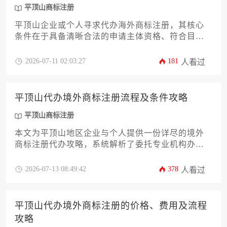
平顶山商标注册
平顶山企业或个人寻求代办海外商标注册，其核心
条件在于具备清晰合法的申请主体资格、符合目标
国法律要求的显著商标标识、完备的申请材料以及
选择专业可靠的代理机构。满足这些基础要求是开
2026-07-11 02:03:27
181
人看过
启国际品牌保护之路的关键一步。
平顶山代办境外商标注册流程及条件攻略
平顶山商标注册
本文为平顶山地区企业与个人提供一份详尽的境外
商标注册代办攻略，系统解析了委托专业机构办理
的核心流程、必备条件及策略要点。内容涵盖从前
期查询、选择注册地到申请提交、后期维护的全周
2026-07-13 08:49:42
378
人看过
期，旨在帮助读者规避风险，高效完成国际品牌布
局。
平顶山代办境外商标注册的价格、费用及流程
攻略