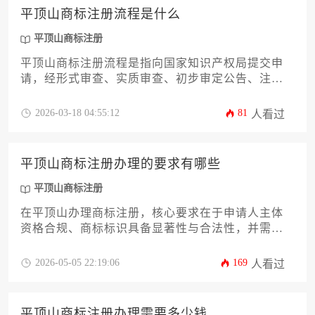
平顶山商标注册流程是什么
平顶山商标注册
平顶山商标注册流程是指向国家知识产权局提交申
请，经形式审查、实质审查、初步审定公告、注册
公告等一系列法定环节，最终取得商标专用权的完
整步骤。本文将从申请准备、材料提交、审查阶
2026-03-18 04:55:12
81
人看过
段、公告与异议、证书发放及后续维护等方面，为
您详细解析平顶山地区商标注册的具体操作路径与
核心要点。
平顶山商标注册办理的要求有哪些
平顶山商标注册
在平顶山办理商标注册，核心要求在于申请人主体
资格合规、商标标识具备显著性与合法性，并需遵
循法定流程向国家知识产权局商标局提交申请，同
时做好前期检索与后续维护。
2026-05-05 22:19:06
169
人看过
平顶山商标注册办理需要多少钱