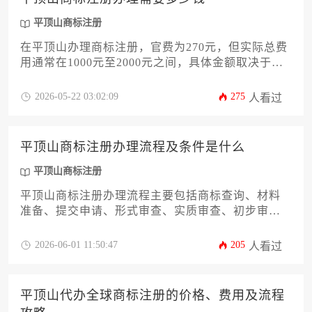
平顶山商标注册
在平顶山办理商标注册，官费为270元，但实际总费
用通常在1000元至2000元之间，具体金额取决于是
否委托代理机构、商标类别数量以及注册过程中可
能遇到的复杂情况。自行办理可节省服务费，但涉
2026-05-22 03:02:09
275
人看过
及专业流程；委托代理则费用更高，但能提升成功
率与效率。
平顶山商标注册办理流程及条件是什么
平顶山商标注册
平顶山商标注册办理流程主要包括商标查询、材料
准备、提交申请、形式审查、实质审查、初步审定
公告、注册公告及证书颁发等环节，其办理条件则
涉及申请人资格、商标显著性与合法性等核心要
2026-06-01 11:50:47
205
人看过
求。
平顶山代办全球商标注册的价格、费用及流程