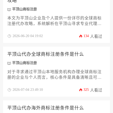
攻略
平顶山商标注册
本文为平顶山企业及个人提供一份详尽的全球商标
注册代办攻略，系统解析在平顶山寻求专业代理服
务时涉及的全部费用构成、市场价位区间以及从咨
询到获权的完整流程。文章旨在帮助您清晰规划预
2026-06-20 04:19:02
134
人看过
算，理解关键环节，从而高效、稳妥地完成海外品
牌布局。
平顶山代办全球商标注册条件是什么
平顶山商标注册
对于寻求通过平顶山本地服务机构办理全球商标注
册的企业与个人而言，核心条件是具备清晰且可注
册的商标标识、明确的商品或服务类别、以及符合
目标国家/地区法律的主体资格。代办机构将在此基
2026-07-04 23:49:10
325
人看过
础上，协助完成复杂的国际查询、申请文件准备与
递交流程。
平顶山代办海外商标注册条件是什么