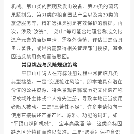
机械、第11类的照明及发电设备、第29类的菌菇
果蔬制品、第31类的粮食园艺产品以及第39类的
旅游服务等，精准选择类别是有效保护的前提。再
次，涉及“汝瓷”、“尧山”等可能含地理名称或文化
遗产元素的商标申请，需格外谨慎，评估其是否具
备显著性，或是否需获得相关管理部门授权，避免
因违反禁用条款而被驳回。
常见挑战与风险规避策略
平顶山申请人在商标注册过程中常面临几类
典型挑战。一是“资源抢注风险”，即本地具有潜在
价值的公共资源、特色景观名称或历史文化遗产称
谓被域外主体或个人抢先注册，导致本地正当使用
者陷入被动。二是“显著性不足”，许多申请倾向于
使用直接描述产品产地、原料、功能的词汇，如
“平顶山煤矿机械”、“宝丰高粱酒”等，这类商标因
缺乏区分特征而难以获准。三是“跨类别保护意识