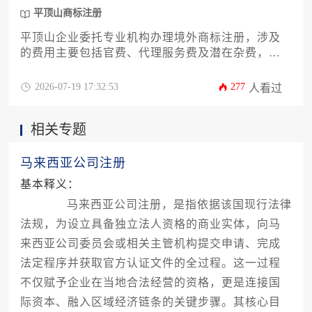
平顶山商标注册
平顶山企业委托专业机构办理境外商标注册，涉及
的费用主要包括官费、代理服务费及潜在杂费，具
体价格因目标国家、注册类别及代理机构而异。完
整流程涵盖前期检索、申请提交、审查公示及注册
2026-07-19 17:32:53
277
人看过
维护等关键阶段，选择本地化专业服务能显著提升
成功率与效率。
相关专题
马来西亚公司注册
基本释义：
马来西亚公司注册，是指依据该国现行法律
法规，为设立具备独立法人资格的商业实体，向马
来西亚公司委员会或相关主管机构提交申请、完成
法定程序并获取官方认证文件的全过程。这一过程
不仅赋予企业在当地合法经营的资格，更是连接国
际资本、融入区域经济链条的关键步骤。其核心目