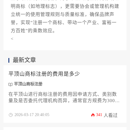
明商标（如地理标志），更需要协会或管理机构建
立统一的使用管理规则与质量标准，确保品牌声
誉，实现“注册一个商标、带动一个产业、富裕一
方百姓”的乘数效应。
<
最新文章
平顶山商标注册的费用是多少
平顶山商标注册
在平顶山进行商标注册的费用因申请方式、类别数
量及是否委托代理机构而异，通常官方规费为300
元，若包含代理服务，总费用约在1500元至2000元
之间。本文将从费用构成、申请流程、常见问题及
2026-03-17 20:40:05
341
人看过
优化策略等方面，为您提供一份详实可靠的指南。