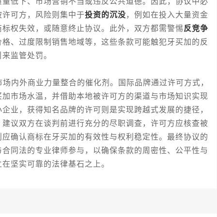
质量低下、市场营销不当或违反公共道德。因此，协议中必
被许可方，风险则集中于
投资的沉没
，例如在投入大量资金
商标权失效，或随意终止协议。此外，双方都需警惕
反竞争
价格、过度限制销售地域等，这些条款可能触犯牙买加的反
引来监管处罚。
场内外商业力量整合的催化剂。国际品牌通过许可方式，
买加市场水温，并借助本地被许可方的渠道与市场知识实现
小企业，获得知名品牌的许可则是实现跨越式发展的捷径，
，建议双方在谈判前进行充分的尽职调查，许可方应核查被
则应确认商标在牙买加的有效性与权利稳定性。最终协议的
与合同法的专业律师参与，以确保条款的周密性、公平性与
立在坚实可靠的法律基石之上。