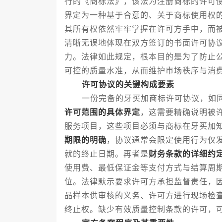
行的《商标法》，该法为注册商标的许可
界定为一种基于合意的、关于商标使用权
其所有权依然牢牢掌握在许可方手中，而
清晰无误地体现在双方签订的书面许可协
力。法律如此规定，根本目的是为了防止
可控的质量水准，从而维护市场秩序与消
许可协议的关键构成要素
一份完备的牙买加商标许可协议，如同
许可范围的具体界定
，这需要精确说明被
服务项目，这些项目必须与商标在牙买加
期限的明确
，协议通常会限定使用行为仅
就的终止日期。再者是
财务条款的详细约
使用费、最低保证金等支付方式与结算周
位。法律默示要求许可方承担监督责任，
品样本供审核的义务、许可方进行现场检
终止权。缺少有效质量控制条款的许可，可