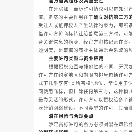
官方备案程序及其重要性
在牙买加，商标许可协议可以向知识产
值。备案的主要作用在于
确立对抗第三方
受让人或抵押权人产生法律约束力，即所谓
临许可方将商标转让给善意第三方时，可
含关键信息的摘要，经官方审核记录在案
透明度，是审慎的商业主体通常会采取的
主要许可类型与商业应用
根据授权范围与排他性的不同，牙买加
许可方在约定地区和期限内排斥包括许可
式下几乎享有“类所有权”地位，常适用于
同使用商标，但排除任何第三方，这种模
最为灵活的形式，许可方可以授权给多个
泛分销网络建设。不同类型的许可，其商
潜在风险与合规要点
涉足商标许可的各方必须对潜在风险保