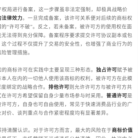
权局进行备案，这一步骤虽非法定强制，却极具战略价
的法律效力
。一旦完成备案，该许可关系便对后续的商标权
的“许可不破”。反之，若未备案，被许可方的使用权在面
能无法得到充分保障。备案程序要求提交许可协议副本或包
。这个过程不仅提升了交易的安全性，也增强了商业行为的
风险管理措施。
的商标许可在实践中主要呈现三种形态。
独占许可
赋予被
方本人在内的一切他人使用该商标的权利，被许可方在此模
深度绑定的战略合作。
排他许可
则允许许可方与被许可方共
式在许可方希望保留自身少量市场参与时采用。
普通许可
是
被许可方，自身也可自由使用，常见于快速消费品行业的广
业对价、谈判重点与合作紧密程度均有显著差异。
持清醒认识。对于许可方而言，最大的风险在于
商标价值