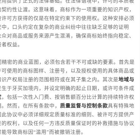
使用提供了正式的法律基础。在法律语境中，许可的本质被
的契约性让渡。这意味着，商标作为一项重要的知识产权，
被许可方获得的仅是在特定约束下的使用权。这种安排必须
议中，口头约定在复杂的商业纠纷中往往缺乏足够的证明
公众对商品或服务来源产生混淆，确保商标始终指向稳定、
费者权益。
精密的商业蓝图，必须包含若干不可或缺的要素。首先是
许可使用的商标图样、注册号，以及授权使用的具体商品或
知识产权局注册的范围相符或在其子集之内。其次是
地域与
发生于牙买加境内，并设定明确的起止日期，或许可条件成
定
，包括一次性入门费、按销售额百分比计算的持续特许权
期。然而，在所有条款中，
质量监督与控制条款
具有特殊地
因此协议中必须详细规定质量标准的细则、被许可方提供产
查的权利，以及任何一方违反质量保证时的补救措施与协议
能导致商标因“滥用”而被撤销注册。