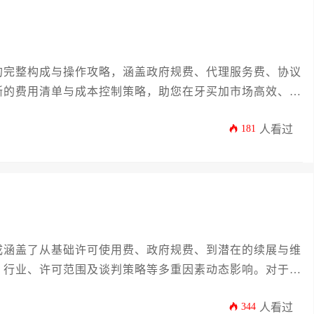
的完整构成与操作攻略，涵盖政府规费、代理服务费、协议
晰的费用清单与成本控制策略，助您在牙买加市场高效、合
181
人看过
成涵盖了从基础许可使用费、政府规费、到潜在的续展与维
、行业、许可范围及谈判策略等多重因素动态影响。对于计
彻理解这些费用要素是进行有效商业谈判和成本控制的关键
344
人看过