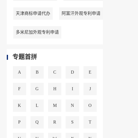
天津商标申请代办
阿富汗外观专利申请
多米尼加外观专利申请
专题首拼
A
B
C
D
E
F
G
H
I
J
K
L
M
N
O
P
Q
R
S
T