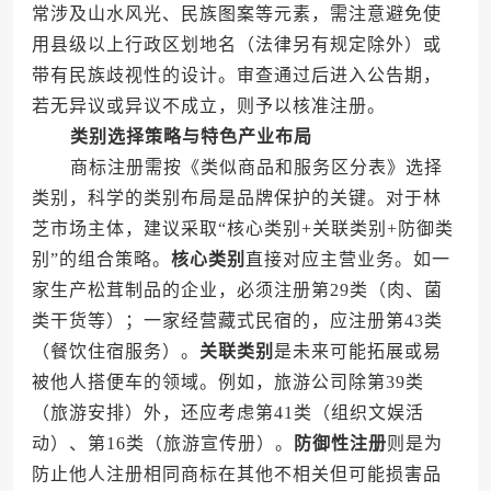
常涉及山水风光、民族图案等元素，需注意避免使
用县级以上行政区划地名（法律另有规定除外）或
带有民族歧视性的设计。审查通过后进入公告期，
若无异议或异议不成立，则予以核准注册。
类别选择策略与特色产业布局
商标注册需按《类似商品和服务区分表》选择
类别，科学的类别布局是品牌保护的关键。对于林
芝市场主体，建议采取“核心类别+关联类别+防御类
别”的组合策略。
核心类别
直接对应主营业务。如一
家生产松茸制品的企业，必须注册第29类（肉、菌
类干货等）；一家经营藏式民宿的，应注册第43类
（餐饮住宿服务）。
关联类别
是未来可能拓展或易
被他人搭便车的领域。例如，旅游公司除第39类
（旅游安排）外，还应考虑第41类（组织文娱活
动）、第16类（旅游宣传册）。
防御性注册
则是为
防止他人注册相同商标在其他不相关但可能损害品