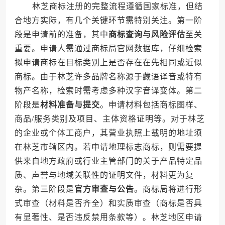
林芝商标注册的完整流程遵循国家标准，但结
合地方实际，有几个关键环节需特别关注。第一阶
段是申请前的准备，其中
商标查询与风险评估
至关
重要。申请人需通过商标局官网数据库，仔细检索
拟申请商标在目标类别上是否存在在先相同或近似
商标。由于林芝许多品牌名称源于藏语译音或特有
物产名称，检索时需考虑多种汉字音译变体。第二
阶段是
材料准备与提交
。申请材料包括商标图样、
商品/服务类别及项目、主体资格证明等。对于林芝
的企业或个体工商户，其营业执照上载明的地址须
在林芝市辖区内。若申请地理标志商标，则需要提
供来自地方政府或行业主管部门的关于产品特定品
质、声誉与地域关联性的证明文件，材料更为复
杂。第三阶段是
官方审查与公告
。商标局将进行形
式审查（材料是否齐全）和实质审查（商标是否具
有显著性、是否违反禁用条款等）。林芝地区申请