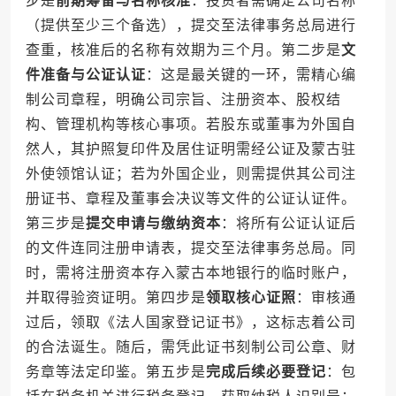
步是
前期筹备与名称核准
：投资者需确定公司名称
（提供至少三个备选），提交至法律事务总局进行
查重，核准后的名称有效期为三个月。第二步是
文
件准备与公证认证
：这是最关键的一环，需精心编
制公司章程，明确公司宗旨、注册资本、股权结
构、管理机构等核心事项。若股东或董事为外国自
然人，其护照复印件及居住证明需经公证及蒙古驻
外使领馆认证；若为外国企业，则需提供其公司注
册证书、章程及董事会决议等文件的公证认证件。
第三步是
提交申请与缴纳资本
：将所有公证认证后
的文件连同注册申请表，提交至法律事务总局。同
时，需将注册资本存入蒙古本地银行的临时账户，
并取得验资证明。第四步是
领取核心证照
：审核通
过后，领取《法人国家登记证书》，这标志着公司
的合法诞生。随后，需凭此证书刻制公司公章、财
务章等法定印鉴。第五步是
完成后续必要登记
：包