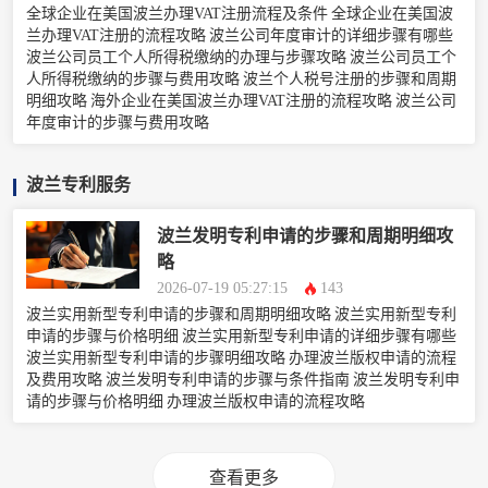
全球企业在美国波兰办理VAT注册流程及条件
全球企业在美国波
兰办理VAT注册的流程攻略
波兰公司年度审计的详细步骤有哪些
波兰公司员工个人所得税缴纳的办理与步骤攻略
波兰公司员工个
人所得税缴纳的步骤与费用攻略
波兰个人税号注册的步骤和周期
明细攻略
海外企业在美国波兰办理VAT注册的流程攻略
波兰公司
年度审计的步骤与费用攻略
波兰专利服务
波兰发明专利申请的步骤和周期明细攻
略
2026-07-19 05:27:15
143
波兰实用新型专利申请的步骤和周期明细攻略
波兰实用新型专利
申请的步骤与价格明细
波兰实用新型专利申请的详细步骤有哪些
波兰实用新型专利申请的步骤明细攻略
办理波兰版权申请的流程
及费用攻略
波兰发明专利申请的步骤与条件指南
波兰发明专利申
请的步骤与价格明细
办理波兰版权申请的流程攻略
查看更多