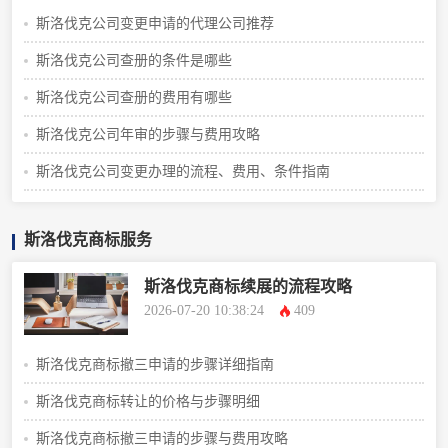
斯洛伐克公司变更申请的代理公司推荐
斯洛伐克公司查册的条件是哪些
斯洛伐克公司查册的费用有哪些
斯洛伐克公司年审的步骤与费用攻略
斯洛伐克公司变更办理的流程、费用、条件指南
斯洛伐克商标服务
斯洛伐克商标续展的流程攻略
2026-07-20 10:38:24
409
斯洛伐克商标撤三申请的步骤详细指南
斯洛伐克商标转让的价格与步骤明细
斯洛伐克商标撤三申请的步骤与费用攻略