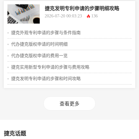
捷克发明专利申请的步骤明细攻略
2026-07-20 00:03:23
136
捷克外观专利申请的步骤与条件指南
代办捷克版权申请的时间明细
代办捷克版权申请的费用一览
捷克实用新型专利申请的步骤与费用攻略
捷克发明专利申请的步骤和时间攻略
查看更多
捷克话题