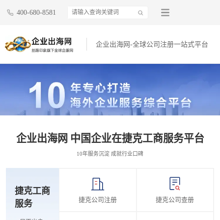
400-680-8581
企业出海网-全球公司注册一站式平台
企业出海网 中国企业在捷克工商服务平台
10年服务沉淀 成就行业口碑
捷克工商
捷克公司注册
捷克公司查册
服务