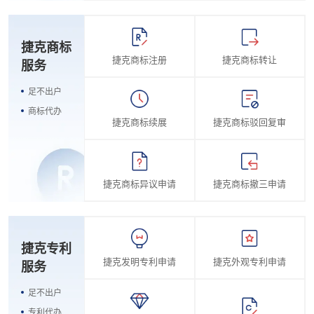
捷克商标
捷克商标注册
捷克商标转让
服务
足不出户
商标代办
捷克商标续展
捷克商标驳回复审
捷克商标异议申请
捷克商标撤三申请
捷克专利
捷克发明专利申请
捷克外观专利申请
服务
足不出户
专利代办