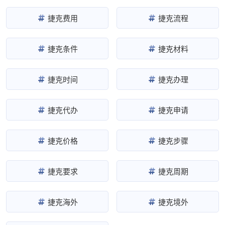
捷克费用
捷克流程
捷克条件
捷克材料
捷克时间
捷克办理
捷克代办
捷克申请
捷克价格
捷克步骤
捷克要求
捷克周期
捷克海外
捷克境外