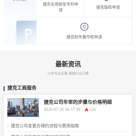
捷克实用新型专利申
捷克版权申请
请
捷克软件著作权申请
最新资讯
15年专业企服 成就行业口碑
捷克工商服务
捷克公司年审的步骤与价格明细
2026-07-20 04:57:39
224
捷克公司变更办理的流程与费用指南