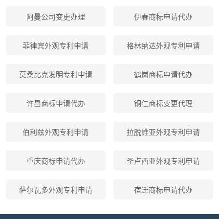
阿曼公司变更办理
伊春商标申请代办
菲律宾外观专利申请
格林纳达外观专利申请
莫桑比克发明专利申请
鹤岗商标申请代办
许昌商标申请代办
铜仁商标变更代理
伯利兹外观专利申请
拉脱维亚外观专利申请
重庆商标申请代办
圣卢西亚外观专利申请
萨尔瓦多外观专利申请
宿迁商标申请代办