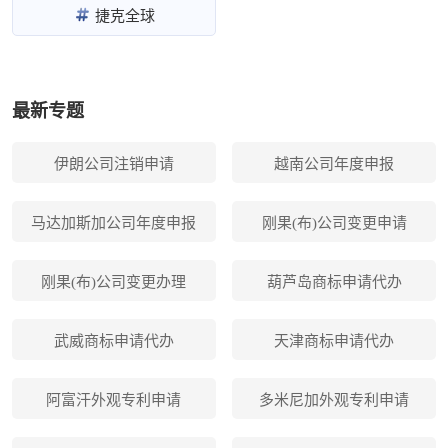
捷克全球
最新专题
伊朗公司注销申请
越南公司年度申报
马达加斯加公司年度申报
刚果(布)公司变更申请
刚果(布)公司变更办理
葫芦岛商标申请代办
武威商标申请代办
天津商标申请代办
阿富汗外观专利申请
多米尼加外观专利申请