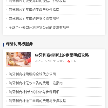
匈牙利公司变更办理的流程、价格攻略
匈牙利公司年审的步骤与条件指南
匈牙利公司年审的详细步骤有哪些
全球企业去匈牙利注销公司的要求有哪些
匈牙利商标服务
匈牙利商标转让的步骤明细攻略
2026-07-20 09:37:05
166
匈牙利商标续展的全球代办公司
匈牙利商标无效宣告的费用一览指南
匈牙利商标转让的价格与步骤明细
匈牙利商标撤三申请的费用与步骤攻略