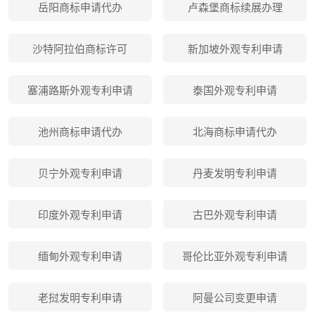
岳阳商标申请代办
卢森堡商标续展办理
沙特阿拉伯商标许可
新加坡外观专利申请
塞浦路斯外观专利申请
泰国外观专利申请
池州商标申请代办
北海商标申请代办
贝宁外观专利申请
丹麦发明专利申请
印度外观专利申请
古巴外观专利申请
缅甸外观专利申请
哥伦比亚外观专利申请
老挝发明专利申请
阿曼公司变更申请