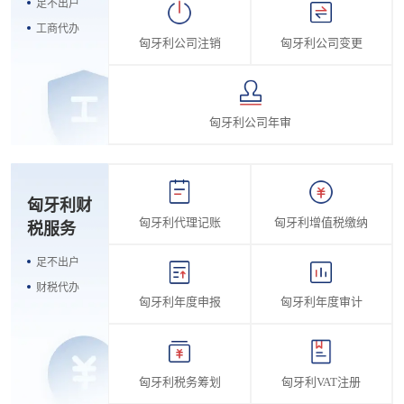
足不出户
工商代办
匈牙利公司注销
匈牙利公司变更
匈牙利公司年审
匈牙利财
匈牙利代理记账
匈牙利增值税缴纳
税服务
足不出户
财税代办
匈牙利年度申报
匈牙利年度审计
匈牙利税务筹划
匈牙利VAT注册