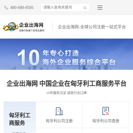
400-680-8581
企业出海网-全球公司注册一站式平台
企业出海网 中国企业在匈牙利工商服务平台
10年服务沉淀 成就行业口碑
匈牙利工
匈牙利公司注册
匈牙利公司查册
商服务