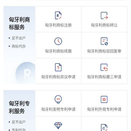
匈牙利商
匈牙利商标注册
匈牙利商标转让
标服务
足不出户
商标代办
匈牙利商标续展
匈牙利商标驳回复审
匈牙利商标异议申请
匈牙利商标撤三申请
匈牙利专
匈牙利发明专利申请
匈牙利外观专利申请
利服务
足不出户
专利代办