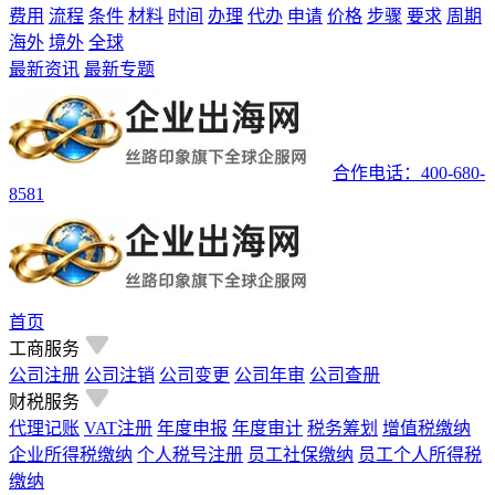
费用
流程
条件
材料
时间
办理
代办
申请
价格
步骤
要求
周期
海外
境外
全球
最新资讯
最新专题
合作电话：400-680-
8581
首页
工商服务
公司注册
公司注销
公司变更
公司年审
公司查册
财税服务
代理记账
VAT注册
年度申报
年度审计
税务筹划
增值税缴纳
企业所得税缴纳
个人税号注册
员工社保缴纳
员工个人所得税
缴纳