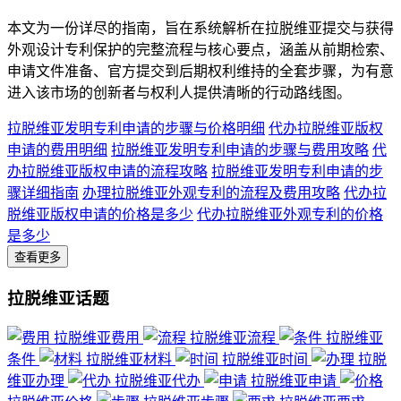
本文为一份详尽的指南，旨在系统解析在拉脱维亚提交与获得
外观设计专利保护的完整流程与核心要点，涵盖从前期检索、
申请文件准备、官方提交到后期权利维持的全套步骤，为有意
进入该市场的创新者与权利人提供清晰的行动路线图。
拉脱维亚发明专利申请的步骤与价格明细
代办拉脱维亚版权
申请的费用明细
拉脱维亚发明专利申请的步骤与费用攻略
代
办拉脱维亚版权申请的流程攻略
拉脱维亚发明专利申请的步
骤详细指南
办理拉脱维亚外观专利的流程及费用攻略
代办拉
脱维亚版权申请的价格是多少
代办拉脱维亚外观专利的价格
是多少
查看更多
拉脱维亚话题
拉脱维亚费用
拉脱维亚流程
拉脱维亚
条件
拉脱维亚材料
拉脱维亚时间
拉脱
维亚办理
拉脱维亚代办
拉脱维亚申请