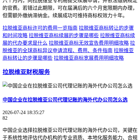
六个月内，向拉脱维亚专利局提交续展申请，并依法缴纳规定
的官费。若错过此期限，可在届满后的六个月宽限期内办理，
但需额外缴纳滞纳金。续展成功可维持商标权效力十年。
拉脱维亚商标许可的费用一览指南
拉脱维亚商标转让的步骤
和时间攻略
拉脱维亚商标续展的步骤是哪些
拉脱维亚商标续
展的代办要求是什么
拉脱维亚商标无效宣告费用明细攻略
拉
脱维亚的全球商标异议申请流程、费用、条件指南
拉脱维亚
商标转让的步骤是哪些
拉脱维亚商标宽展费用明细攻略
拉脱维亚财税服务
中国企业在拉脱维亚公司代理记账的海外代办公司怎么选
2026-07-24 18:35:27
82
中国企业选择拉脱维亚公司代理记账的海外代办公司，关键在
于系统性地评估代办机构的专业资质、本地化服务能力、合规