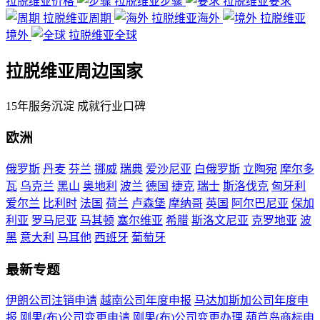
拉脱维亚价格
拉脱维亚步骤
拉脱维亚要求
拉脱维亚周期
拉脱维亚海外
拉脱维亚
境外
拉脱维亚全球
拉脱维亚周边国家
15年服务沉淀 成就行业口碑
欧洲
俄罗斯
丹麦
芬兰
挪威
瑞典
爱沙尼亚
白俄罗斯
立陶宛
摩尔多
瓦
乌克兰
黑山
奥地利
波兰
德国
捷克
瑞士
斯洛伐克
匈牙利
爱尔兰
比利时
法国
荷兰
卢森堡
摩纳哥
英国
阿尔巴尼亚
保加
利亚
罗马尼亚
马其顿
塞尔维亚
希腊
斯洛文尼亚
克罗地亚
波
黑
意大利
马耳他
西班牙
葡萄牙
最新专题
伊朗公司注销申请
越南公司年度申报
马达加斯加公司年度申
报
刚果(布)公司变更申请
刚果(布)公司变更办理
葫芦岛商标申