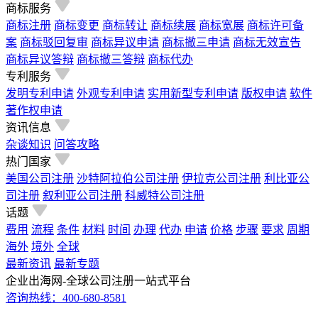
商标服务
商标注册
商标变更
商标转让
商标续展
商标宽展
商标许可备
案
商标驳回复审
商标异议申请
商标撤三申请
商标无效宣告
商标异议答辩
商标撤三答辩
商标代办
专利服务
发明专利申请
外观专利申请
实用新型专利申请
版权申请
软件
著作权申请
资讯信息
杂谈知识
问答攻略
热门国家
美国公司注册
沙特阿拉伯公司注册
伊拉克公司注册
利比亚公
司注册
叙利亚公司注册
科威特公司注册
话题
费用
流程
条件
材料
时间
办理
代办
申请
价格
步骤
要求
周期
海外
境外
全球
最新资讯
最新专题
企业出海网-全球公司注册一站式平台
咨询热线：
400-680-8581