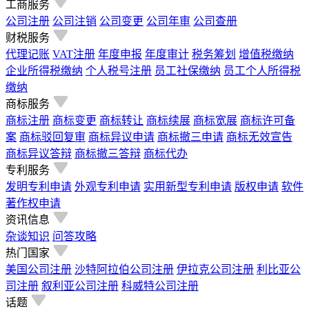
工商服务
公司注册
公司注销
公司变更
公司年审
公司查册
财税服务
代理记账
VAT注册
年度申报
年度审计
税务筹划
增值税缴纳
企业所得税缴纳
个人税号注册
员工社保缴纳
员工个人所得税
缴纳
商标服务
商标注册
商标变更
商标转让
商标续展
商标宽展
商标许可备
案
商标驳回复审
商标异议申请
商标撤三申请
商标无效宣告
商标异议答辩
商标撤三答辩
商标代办
专利服务
发明专利申请
外观专利申请
实用新型专利申请
版权申请
软件
著作权申请
资讯信息
杂谈知识
问答攻略
热门国家
美国公司注册
沙特阿拉伯公司注册
伊拉克公司注册
利比亚公
司注册
叙利亚公司注册
科威特公司注册
话题