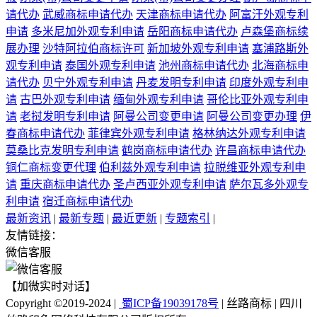
请代办
武威商标申请代办
天津商标申请代办
阿富汗外观专利
申请
多米尼加外观专利申请
岳阳商标申请代办
卢森堡商标续
展办理
沙特阿拉伯商标许可
新加坡外观专利申请
塞浦路斯外
观专利申请
泰国外观专利申请
池州商标申请代办
北海商标申
请代办
贝宁外观专利申请
丹麦发明专利申请
印度外观专利申
请
古巴外观专利申请
缅甸外观专利申请
哥伦比亚外观专利申
请
老挝发明专利申请
阿曼公司变更申请
阿曼公司变更办理
伊
春商标申请代办
菲律宾外观专利申请
格林纳达外观专利申请
莫桑比克发明专利申请
鹤岗商标申请代办
许昌商标申请代办
铜仁商标变更代理
伯利兹外观专利申请
拉脱维亚外观专利申
请
重庆商标申请代办
圣卢西亚外观专利申请
萨尔瓦多外观专
利申请
宿迁商标申请代办
最新资讯
|
最新专题
|
最近更新
|
专题索引
|
友情链接：
微信客服
【加微实时对话】
Copyright ©2019-2024 |
蜀ICP备19039178号
| 丝路商标 | 四川