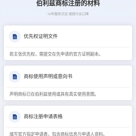
伯利兹商标注册的材料
10年服务沉淀 成就行业口碑
优先权证明文件
若主张优先权，需提交在先申请的官方证明副本。
商标使用声明或意向书
声明商标已在伯利兹使用或具有真实使用意图。
商标注册申请表格
填写官方指定申请表，包含商标信息与申请人资料。