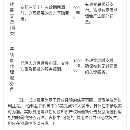
续
有效期届满前支
商标注册十年有效期届满
600
展
付。逾期有宽限期
- 90
前，办理续展的官方基础费
官
但会产生额外罚
0
用。
费
金。
(首
类)
十
年
续
展
办理续展时支付。
1000
代理人办理续展申请、文件
- 18
代
确保权利无缝延续
准备及跟进的服务报酬。
00
理
的关键服务。
服
务
费
（注：以上费用为基于行业经验的估算范围，货币单位为伯
利兹元。1伯利兹元约等于0.5美元或3.5人民币，具体汇率请以实
时为准。实际费用需以伯利兹知识产权局最新公告及您所选代理
机构的最终报价为准。表格中“可能的”费用项目并非必然发生，
但应在预算中予以考虑。）