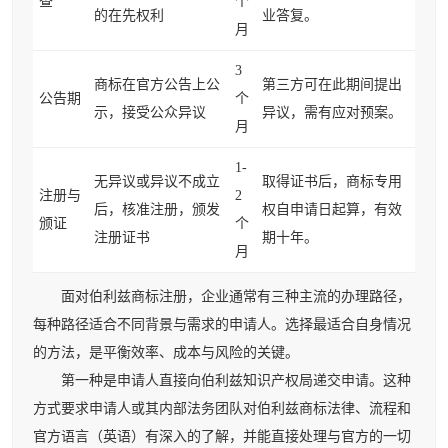
查
个
的在先权利
业答复。
月
3
商标在官方公告上公
第三方可在此期间提出
公告期
个
示，接受公众异议
异议，需有应对预案。
月
1-
无异议或异议不成立
取得证书后，商标专用
注册与
2
后，核准注册，颁发
权自申请日起算，有效
颁证
个
注册证书
期十年。
月
面对伯利兹商标注册，企业通常有三种主流的办理路径，
每种路径适合不同背景与需求的申请人。选择最适合自身情况
的方法，是平衡效率、成本与风险的关键。
第一种是申请人直接向伯利兹知识产权局递交申请。这种
方式要求申请人或其内部法务团队对伯利兹商标法律、流程和
官方语言（英语）有深入的了解，并能直接处理与官方的一切