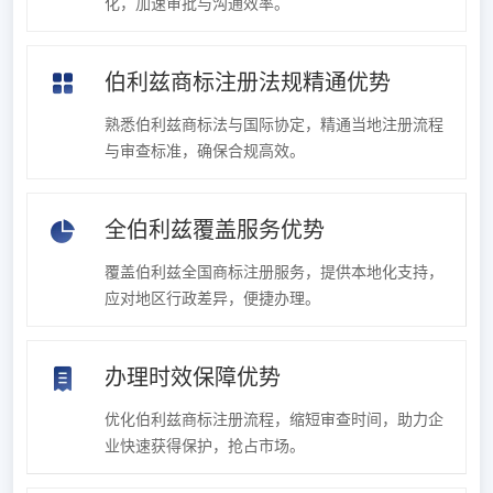
化，加速审批与沟通效率。
伯利兹商标注册法规精通优势
熟悉伯利兹商标法与国际协定，精通当地注册流程
与审查标准，确保合规高效。
全伯利兹覆盖服务优势
覆盖伯利兹全国商标注册服务，提供本地化支持，
应对地区行政差异，便捷办理。
办理时效保障优势
优化伯利兹商标注册流程，缩短审查时间，助力企
业快速获得保护，抢占市场。