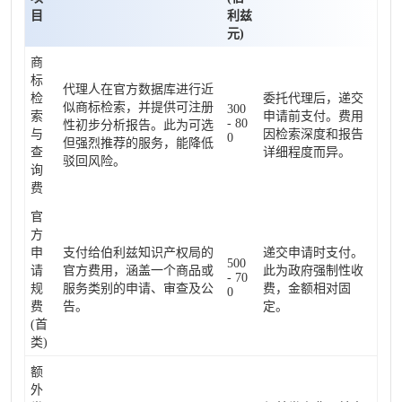
目
利兹
元)
商
标
代理人在官方数据库进行近
检
委托代理后，递交
似商标检索，并提供可注册
300
索
申请前支付。费用
- 80
性初步分析报告。此为可选
与
因检索深度和报告
0
但强烈推荐的服务，能降低
查
详细程度而异。
驳回风险。
询
费
官
方
申
支付给伯利兹知识产权局的
递交申请时支付。
500
请
官方费用，涵盖一个商品或
此为政府强制性收
- 70
规
服务类别的申请、审查及公
费，金额相对固
0
费
告。
定。
(首
类)
额
外