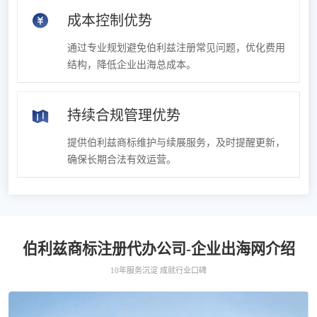
成本控制优势
通过专业规划避免伯利兹注册常见问题，优化费用
结构，降低企业出海总成本。
持续合规管理优势
提供伯利兹商标维护与续展服务，及时提醒更新，
确保长期合法有效运营。
伯利兹商标注册代办公司-企业出海网介绍
10年服务沉淀 成就行业口碑