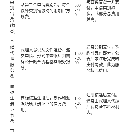
类
与首类官费一并支
从第二个申请类别起，每个
300
别
付。申请类别越
- 50
额外类别需缴纳的附加官方
官
多，此部分总费用
0
规费。
费
越高。
(每
类)
基
础
通常分期支付，签
代理人提供从文件准备、递
代
约时支付部分，公
1500
交申请、形式审查跟进到商
- 30
理
告后或注册完成时
标公告的全流程基础服务报
00
服
支付尾款。此为服
酬。
务
务核心费用。
费
商
标
注册核准后支付。
注
商标核准注册后，制作和颁
100
通常由代理人代缴
- 20
册
发纸质注册证书的官方费
后转寄证书给权利
0
证
用。
人。
书
费
可