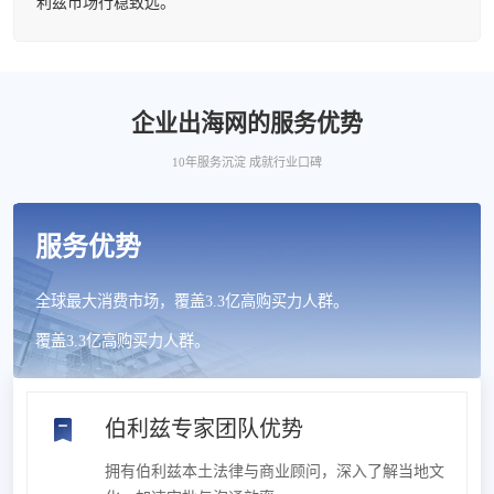
利兹市场行稳致远。
企业出海网的服务优势
10年服务沉淀 成就行业口碑
服务优势
全球最大消费市场，覆盖3.3亿高购买力人群。
覆盖3.3亿高购买力人群。
伯利兹专家团队优势
拥有伯利兹本土法律与商业顾问，深入了解当地文