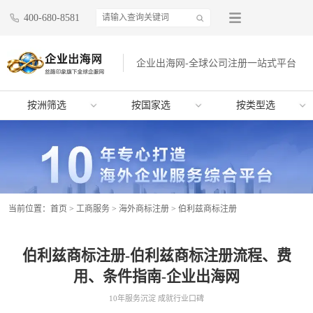
400-680-8581
企业出海网-全球公司注册一站式平台
按洲筛选
按国家选
按类型选
当前位置：
首页
>
工商服务
>
海外商标注册
>
伯利兹商标注册
伯利兹商标注册-伯利兹商标注册流程、费
用、条件指南-企业出海网
10年服务沉淀 成就行业口碑