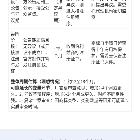
段：
方公告期刊上
（法
异议，则
间提出异议。需委
公告
公示，接受公
定异
进入核准
托代理机构密切监
与异
众监督。
议
注册程
测。
议期
期）
序。
第四
阶
公告期届满且
商标自申请日起获
段：
无异议（或异
收到伯利
1至2
得十年专用权保
核准
议不成立），
兹商标注
个月
护。需妥善保管注
注册
官方制作并寄
册证书。
册证书原件。
与发
发注册证书。
证
整体周期估算（理想情况）
：约12至18个月。
可能延长的变量环节
：1. 答复审查意见：增加2-4个月或更
久。2. 异议答辩程序：增加6-24个月或更久，时间不确定性
强。3. 复杂个案审查：因商标类型、类别数量等因素可能延长
实质审查时间。