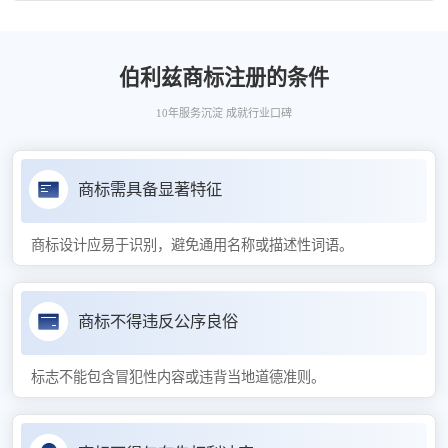
伯利兹商标注册的条件
10年服务沉淀 成就行业口碑
商标需具备显著特征
商标设计应易于识别，避免通用名称或描述性词语。
商标不得违反公序良俗
标志不能包含冒犯性内容或违背当地道德准则。