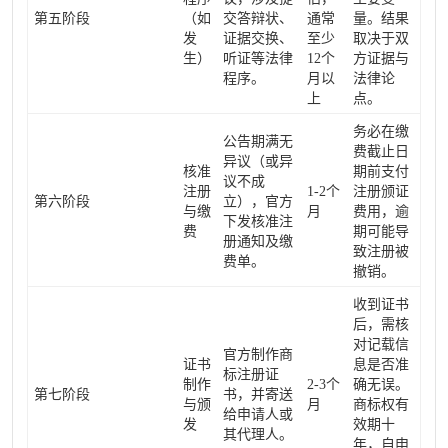
第五阶段
（如
交答辩状、
通常
量。结果
发
证据交换、
至少
取决于双
生）
听证等法律
12个
方证据与
程序。
月以
法律论
上
点。
务必在缴
公告期满无
费截止日
异议（或异
核准
期前支付
议不成
注册
1-2个
注册颁证
第六阶段
立），官方
与缴
月
费用，逾
下发核准注
费
期可能导
册通知及缴
致注册被
费单。
撤销。
收到证书
后，需核
对记载信
官方制作商
证书
息是否准
标注册证
制作
2-3个
确无误。
第七阶段
书，并寄送
与颁
月
商标权有
给申请人或
发
效期十
其代理人。
年，自申