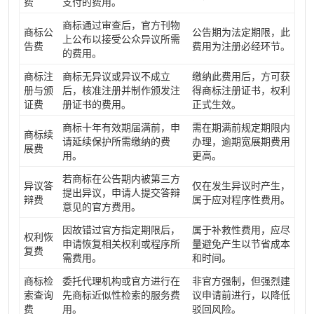
费
支付的费用。
商标通过审查后，官方刊物
商标公
公告期为法定期限，此
上公布以接受公众异议所需
告费
费用为注册必经环节。
的费用。
商标注
商标无异议或异议不成立
缴纳此费用后，方可获
册与颁
后，核准注册并制作颁发注
得商标注册证书，权利
证费
册证书的费用。
正式生效。
商标十年有效期届满前，申
需在期满前规定期限内
商标续
请延续保护所需缴纳的费
办理，逾期宽展期费用
展费
用。
更高。
若商标在公告期内被第三方
异议答
仅在发生异议时产生，
提出异议，申请人提交答辩
辩费
属于应对程序性费用。
意见的官方费用。
因故错过官方指定期限后，
属于补救性费用，应尽
权利恢
申请恢复相关权利或程序所
量避免产生以节省成本
复费
需费用。
和时间。
商标检
委托代理机构或官方进行在
非官方强制，但强烈建
索查询
先商标近似性检索的服务费
议申请前进行，以降低
费
用。
驳回风险。