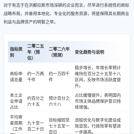
对于有志于在洪都拉斯市场深耕的企业而言，尽早进行系统性的商标
战略布局，并善用本地化、专业化的服务资源，将是保障其长期商业
利益与品牌资产的明智之举。
二零二五
指标类
二零二六年
年（预
变化趋势与说明
别
（预测）
估）
稳步增长，年增长率预计
商标申
约一万两
约一万四千
维持在百分之十五至十八
请总量
千件
件
区间，反映市场活跃度提
升。
本土企
占比缓慢提升，表明国内
约百分之
预计百分之
业申请
市场主体品牌保护意识持
六十五
六十八
占比
续增强。
平均审
目标缩短至
流程优化与数字化建设成
查周期
九十至一
七十五至一
效显现，行政效率有望进
（工作
百二十日
百日
一步提高。