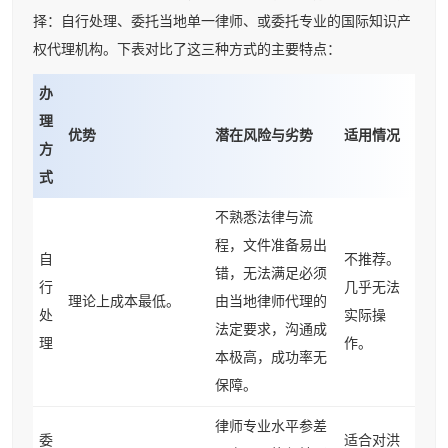
择：自行处理、委托当地单一律师、或委托专业的国际知识产
权代理机构。下表对比了这三种方式的主要特点：
办
理
优势
潜在风险与劣势
适用情况
方
式
不熟悉法律与流
程，文件准备易出
自
不推荐。
错，无法满足必须
行
几乎无法
理论上成本最低。
由当地律师代理的
处
实际操
法定要求，沟通成
理
作。
本极高，成功率无
保障。
律师专业水平参差
委
适合对洪