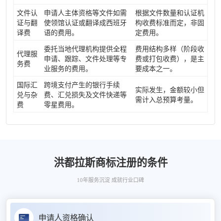
文件认
申请人主体资格等文件如需
根据文件数量和认证机
证与翻
使领馆认证或翻译成西班牙
构收费标准而定，非固
译费
语的费用。
定费用。
委托当地代理机构提供全程
费用结构多样（阶段收
代理服
申请、跟踪、文件处理等专
费或打包收费），是主
务费
业服务的费用。
要成本之一。
国际汇
跨境支付产生的银行手续
实际发生，金额较小但
兑与杂
费、汇兑损失及文件快递等
需计入总预算考量。
费
零星费用。
洪都拉斯商标注册的条件
10年服务沉淀 成就行业口碑
申请人资格确认