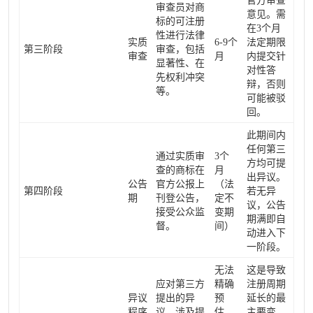
官方审查
审查员对商
意见。需
标的可注册
在3个月
性进行法律
实质
6-9个
法定期限
第三阶段
审查，包括
审查
月
内提交针
显著性、在
对性答
先权利冲突
辩，否则
等。
可能被驳
回。
此期间内
任何第三
通过实质审
3个
方均可提
查的商标在
月
出异议。
公告
官方公报上
（法
第四阶段
若无异
期
刊登公告，
定不
议，公告
接受公众监
变期
期满即自
督。
间）
动进入下
一阶段。
无法
这是导致
应对第三方
精确
注册周期
异议
提出的异
预
延长的最
程序
议，涉及提
估，
主要变