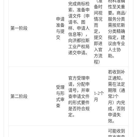
（准
材料准确
完成商标检
备时
性至关重
索、准备申
间视
要。商品/
请文件（申
申请
情况
服务分类
请书、图
准备
而
需按尼斯
第一阶段
样、申请人
与提
定，
分类精确
信息等），
交
提交
指定，建
向洪都拉斯
即进
议由专业
工业产权局
入官
人士协
递交申请。
方流
助。
程）
若收到补
官方受理申
正通知，
请，分配申
需在法定
受理
请号，并审
期限（通
与形
1-2个
第二阶段
查申请文件
常2个
式审
月
的形式要件
月）内完
查
是否符合规
成，否则
定。
申请失
效。
可能收到