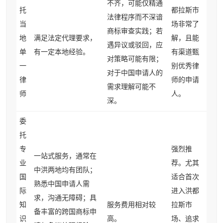
不齐，可能仅精通
托
都拉斯市
法律程序而不深谙
当
场非常了
商标审查实践；若
地
满足法定代理要求，
解，且能
遇异议或驳回，应
单
有一定本地经验。
有渠道甄
对策略可能有限；
一
别优秀律
对于中国申请人的
律
师的申请
需求理解可能不
师
人。
深。
委
托
专
强烈推
一站式服务，通常在
业
荐。尤其
中洪两地均有团队；
国
适合首次
熟悉中国申请人需
际
进入洪都
求，沟通无障碍；具
知
服务费用相对较
拉斯市
备丰富的跨国商标申
识
高。
场、追求