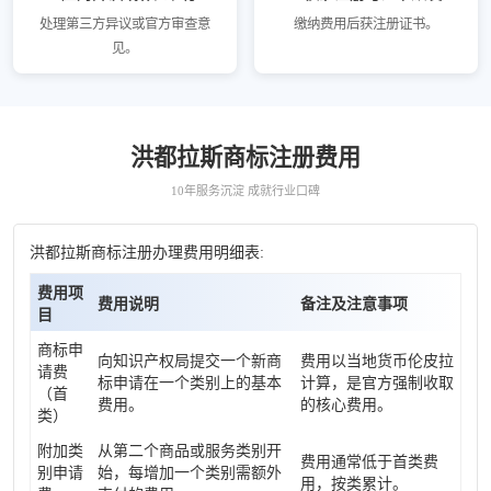
处理第三方异议或官方审查意
缴纳费用后获注册证书。
见。
洪都拉斯商标注册费用
10年服务沉淀 成就行业口碑
洪都拉斯商标注册办理费用明细表:
费用项
费用说明
备注及注意事项
目
商标申
向知识产权局提交一个新商
费用以当地货币伦皮拉
请费
标申请在一个类别上的基本
计算，是官方强制收取
（首
费用。
的核心费用。
类）
附加类
从第二个商品或服务类别开
费用通常低于首类费
别申请
始，每增加一个类别需额外
用，按类累计。