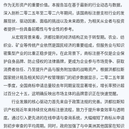
作为无形资产的重要价值。本报告旨在基于最新的行业动态与数据，
深入剖析二零二五年至二零二六年期间，该国商标注册支柱行业的发
展现状、驱动因素、面临的挑战以及未来趋势，为相关从业者与投资
者提供一份具备前瞻性与专业性的参考。
从宏观背景来看，洪都拉斯的经济结构正处于转型期。农业、纺
织业、矿业等传统产业依然是国民经济的重要组成，但服务业与知识
密集型产业的比重正稳步提升。在此背景下，商标注册不仅是企业保
护自身品牌、防止侵权的法律盾牌，更成为企业参与市场竞争、获取
消费者信任、乃至提升产品与服务附加值的战略资产。根据洪都拉斯
国家统计局及相关知识产权管理部门的初步数据显示，二零二五年第
一季度，全国商标申请总量较去年同期呈现显著增长，增长率预计超
过百分之十五，这明确反映出市场主体的品牌意识正在快速觉醒。
行业发展的核心驱动力首先来自于政策法规的完善。洪都拉斯知
识产权局近年来持续优化商标注册流程，致力于提升审查效率与透明
度。通过引入更先进的在线申请与查询系统，大幅缩短了商标从申请
到初步审查的平均周期。同时，政府加强了与中美洲其他国家在知识