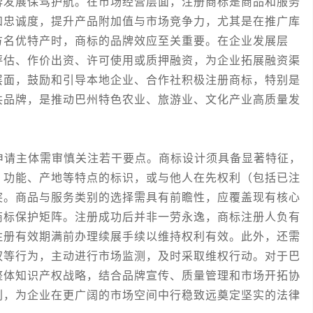
牌发展保驾护航。在市场经营层面，注册商标是商品和服务
和忠诚度，提升产品附加值与市场竞争力，尤其是在推广库
方名优特产时，商标的品牌效应至关重要。在企业发展层
评估、作价出资、许可使用或质押融资，为企业拓展融资渠
层面，鼓励和引导本地企业、合作社积极注册商标，特别是
共品牌，是推动巴州特色农业、旅游业、文化产业高质量发
。
请主体需审慎关注若干要点。商标设计须具备显著特征，
、功能、产地等特点的标识，或与他人在先权利（包括已注
突。商品与服务类别的选择需具有前瞻性，应覆盖现有核心
商标保护矩阵。注册成功后并非一劳永逸，商标注册人负有
注册有效期满前办理续展手续以维持权利有效。此外，还需
权等行为，主动进行市场监测，及时采取维权行动。对于巴
整体知识产权战略，结合品牌宣传、质量管理和市场开拓协
利，为企业在更广阔的市场空间中行稳致远奠定坚实的法律