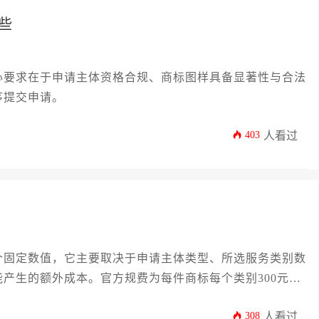
些
心要求在于申请主体资格合规、商标图样具备显著性与合法
序提交申请。
403
人看过
个固定数值，它主要取决于申请主体类型、所选服务类别数
产生的额外成本。官方规费为每件商标每个类别300元，
用通常在1500元至数千元不等，具体需根据申请方案和
308
人看过