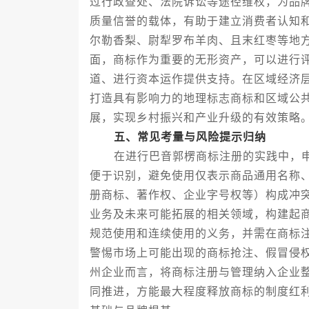
过行政查处、法院诉讼等途径维权，为品
质量信誉的载体，有助于建立消费者认知
尔勒香梨、尉犁罗布羊肉、且末红枣等地
面，商标作为重要的无形资产，可以进行
道、进行资本运作提供支持。在区域经济
打造具有影响力的地理标志商标和区域公
展，实现乡村振兴和产业升级的有效策略
五、常见考量与风险提示归纳
在进行巴音郭楞商标注册的实践中，申
便于识别，避免使用仅表示商品通用名称
册商标、著作权、企业字号权等）构成冲
业务及未来可能拓展的相关领域，构建起
规范使用和连续使用的义务，并需在商标
警惕市场上可能出现的商标抢注、假冒侵
州企业而言，将商标注册与管理纳入企业
同推进，方能最大程度释放商标的制度红