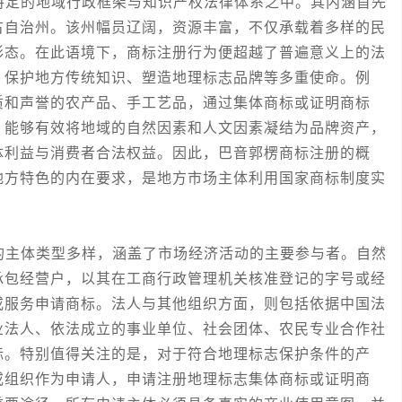
定的地域行政框架与知识产权法律体系之中。其内涵首先
古自治州。该州幅员辽阔，资源丰富，不仅承载着多样的民
形态。在此语境下，商标注册行为便超越了普遍意义上的法
、保护地方传统知识、塑造地理标志品牌等多重使命。例
质和声誉的农产品、手工艺品，通过集体商标或证明商标
，能够有效将地域的自然因素和人文因素凝结为品牌资产，
体利益与消费者合法权益。因此，巴音郭楞商标注册的概
地方特色的内在要求，是地方市场主体利用国家商标制度实
。
主体类型多样，涵盖了市场经济活动的主要参与者。自然
承包经营户，以其在工商行政管理机关核准登记的字号或经
或服务申请商标。法人与其他组织方面，则包括依据中国法
业法人、依法成立的事业单位、社会团体、农民专业合作社
标。特别值得关注的是，对于符合地理标志保护条件的产
或组织作为申请人，申请注册地理标志集体商标或证明商