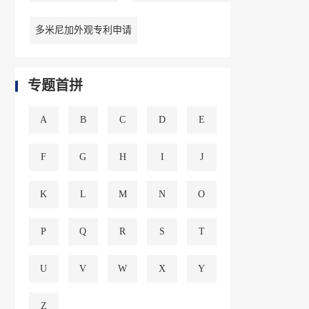
多米尼加外观专利申请
专题首拼
A
B
C
D
E
F
G
H
I
J
K
L
M
N
O
P
Q
R
S
T
U
V
W
X
Y
Z