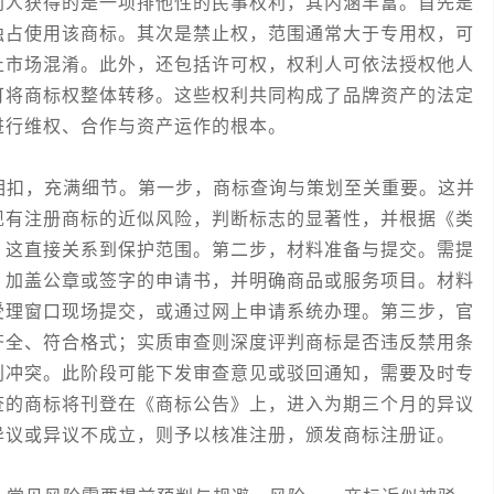
利人获得的是一项排他性的民事权利，其内涵丰富。首先是
独占使用该商标。其次是禁止权，范围通常大于专用权，可
止市场混淆。此外，还包括许可权，权利人可依法授权他人
可将商标权整体转移。这些权利共同构成了品牌资产的法定
进行维权、合作与资产运作的根本。
扣，充满细节。第一步，商标查询与策划至关重要。这并
现有注册商标的近似风险，判断标志的显著性，并根据《类
，这直接关系到保护范围。第二步，材料准备与提交。需提
、加盖公章或签字的申请书，并明确商品或服务项目。材料
受理窗口现场提交，或通过网上申请系统办理。第三步，官
齐全、符合格式；实质审查则深度评判商标是否违反禁用条
利冲突。此阶段可能下发审查意见或驳回通知，需要及时专
查的商标将刊登在《商标公告》上，进入为期三个月的异议
异议或异议不成立，则予以核准注册，颁发商标注册证。