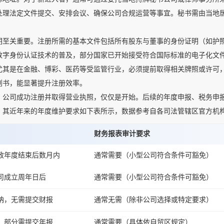
处理法定文件提交、安排会议、确保公司合规运营等事宜。秘书需由当地
关重要。注册所需的基本文件包括所有股东与董事的身份证明（如护照
数字身份认证技术的普及，部分国家已开始接受符合国际标准的电子化文
尤其是在金融、博彩、医药等受监管行业，必须提前取得相关牌照或许可
划书，能显著提升注册效率。
司成功注册并取得营业执照，仅仅是开始。后续的年度申报、税务申报
，其近年来的年度维护要求如下表所示，数据参考自各司法管辖区官方机
财务报表审计要求
政年度结束后数月内
通常需要（小型公司符合条件可豁免）
司成立周年日后
通常需要（小型公司符合条件可豁免）
纳，无需提交财报
通常无需（除非公司选择或特定要求）
，部分需提交年报
通常需要（具体依自贸区规定）