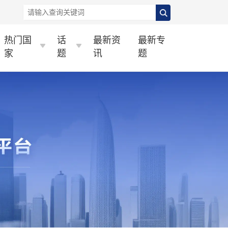
热门国
话
最新资
最新专
家
题
讯
题