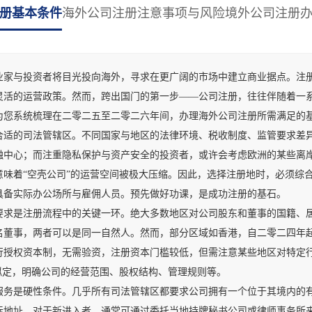
册基本条件
海外公司注册注意事项与风险
境外公司注册
与投资者将目光投向海外，寻求在更广阔的市场中建立商业据点。注册
灵活的运营政策。然而，跨出国门的第一步——公司注册，往往伴随着一
为您系统梳理在二零二五至二零二六年间，办理海外公司注册所需满足的
的司法管辖区。不同国家与地区的法律环境、税收制度、监管要求差异
融中心；而注重隐私保护与资产安全的投资者，或许会考虑欧洲的某些离
意味着“空壳公司”的运营空间被极大压缩。因此，选择注册地时，必须综
具备实际办公场所与雇佣人员。预先做好功课，是成功注册的基石。
是注册流程中的关键一环。绝大多数地区对公司股东和董事的国籍、居
名董事，两者可以是同一自然人。然而，部分区域如香港，自二零二四年
行授权资本制，无需验资，注册资本门槛较低，但需注意某些地区对特定
拟定，明确公司的经营范围、股权结构、管理规则等。
是硬性条件。几乎所有司法管辖区都要求公司拥有一个位于其境内的有
际地址。对于新进入者，通常可通过委托当地持牌秘书公司或律师事务所