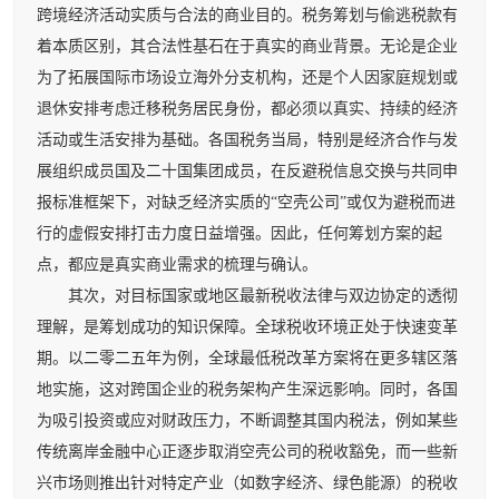
跨境经济活动实质与合法的商业目的。税务筹划与偷逃税款有
着本质区别，其合法性基石在于真实的商业背景。无论是企业
为了拓展国际市场设立海外分支机构，还是个人因家庭规划或
退休安排考虑迁移税务居民身份，都必须以真实、持续的经济
活动或生活安排为基础。各国税务当局，特别是经济合作与发
展组织成员国及二十国集团成员，在反避税信息交换与共同申
报标准框架下，对缺乏经济实质的“空壳公司”或仅为避税而进
行的虚假安排打击力度日益增强。因此，任何筹划方案的起
点，都应是真实商业需求的梳理与确认。
其次，对目标国家或地区最新税收法律与双边协定的透彻
理解，是筹划成功的知识保障。全球税收环境正处于快速变革
期。以二零二五年为例，全球最低税改革方案将在更多辖区落
地实施，这对跨国企业的税务架构产生深远影响。同时，各国
为吸引投资或应对财政压力，不断调整其国内税法，例如某些
传统离岸金融中心正逐步取消空壳公司的税收豁免，而一些新
兴市场则推出针对特定产业（如数字经济、绿色能源）的税收