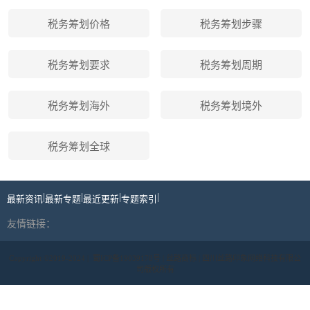
税务筹划价格
税务筹划步骤
税务筹划要求
税务筹划周期
税务筹划海外
税务筹划境外
税务筹划全球
|
|
|
|
最新资讯
最新专题
最近更新
专题索引
友情链接：
Copyright ©2019-2024 |
蜀ICP备19039178号
| 丝路商标 | 四川丝路印象网络科技有限公
司版权所有