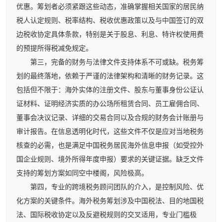
优惠。筹划者必须紧跟这些动态，准确掌握相关国家的居民纳
税人认定规则、税率结构、税收优惠政策以及与中国签订的双
边税收协定具体条款，特别是关于股息、利息、特许权使用费
的预提所得税减免规定。
第三，完备的财务与法律文件支持体系不可或缺。税务筹
划的最终落地，依赖于严谨的法律架构和清晰的财务记录。这
包括但不限于：海外实体的注册文件、股东与董事身份公证认
证材料、证明经济实质的办公场所租赁合同、员工雇佣合同、
董事会决议记录、详细的交易合同以及合规的财务会计账册与
审计报告。在信息透明化时代，这些文件不仅是应对当地税务
核查的必需，也是满足中国税务居民海外信息申报（如受控外
国企业规则、境外所得年度申报）要求的关键证据。缺乏文件
支持的筹划方案如同空中楼阁，风险极高。
第四，专业的跨境税务顾问团队的介入，是控制风险、优
化方案的关键条件。海外税务筹划涉及中国税法、目的地国税
法、国际税收协定以及反避税规则的交叉适用，专业门槛极