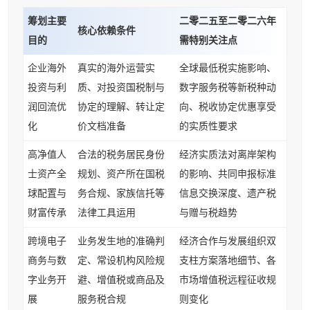
筹划主要
二零二五至二零二六年
核心依赖条件
目的
需特别关注点
企业海外
真实的海外运营实
全球最低税实施影响、
投资与利
质、对投资国税制与
数字服务税等新税种动
润回流优
协定的理解、转让定
向、税收协定优惠享受
化
价文档准备
的实质性要求
高净值人
合法的税务居民身份
经济实质法对离岸架构
士资产全
规划、资产所在国税
的影响、共同申报标准
球配置与
务合规、家族信托等
信息交换深度、遗产税
财富传承
法律工具运用
与赠与税趋势
跨境电子
业务发生地的准确判
经济合作与发展组织双
商务与数
定、常设机构风险规
支柱方案落地细节、各
字业务开
避、增值税或商品及
市场增值税远程征收规
展
服务税合规
则变化